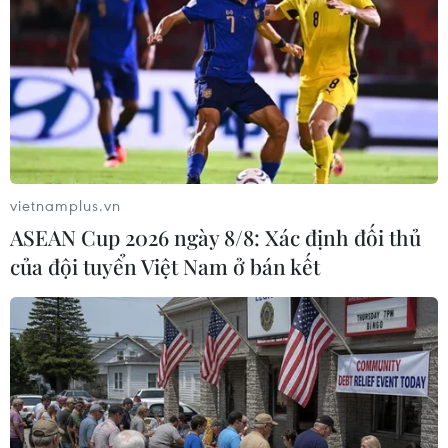
Chỉ huy Hạm đội Biển Đen cho biết 3 tàu chiến mới
phiên chế cho hạm đội Biển Đen của Nga sẽ đi vào
hoạt động vào tháng 12 này và một tàu chiến mới bắt
đầu hoạt động vào đầu năm 2019.
vietnamplus.vn
ASEAN Cup 2026 ngày 8/8: Xác định đối thủ
của đội tuyển Việt Nam ở bán kết