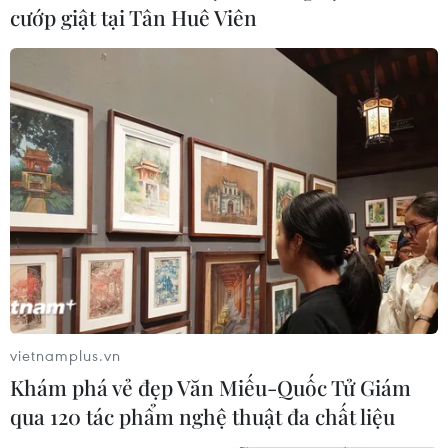
cướp giật tại Tân Huê Viên
vietnamplus.vn
Khám phá vẻ đẹp Văn Miếu-Quốc Tử Giám
qua 120 tác phẩm nghệ thuật đa chất liệu