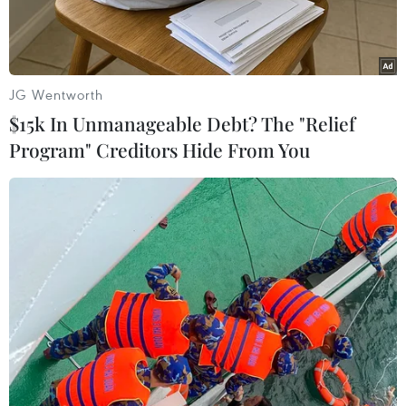
JG Wentworth
$15k In Unmanageable Debt? The "Relief
Program" Creditors Hide From You
Thủy phi cơ Beriev Be-200. (Nguồn: wikipedia.org)
Theo THX, người đứng đầu lực lượng không
quân của Hải quân Nga, ông Igor Kozhin ngày
10/12, cho biết hải quân nước này sẽ tiếp nhận
thủy phi cơ Beriev Be-200 để phục vụ công tác