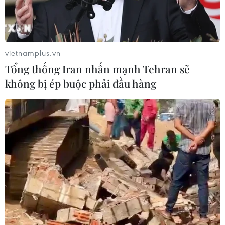
vietnamplus.vn
Tăng cường lòng tin, Nga và Ấn Độ tập
Tổng thống Iran nhấn mạnh Tehran sẽ
trận chung trên biển
không bị ép buộc phải đầu hàng
09/12/2018 23:05
Tàu Varyag, Đô đốc Panteleyev và Boris Butoma đã đến
cảng Visakhapatnam ở miền Đông Ấn Độ để tham gia
cuộc tập trận chung trên biển mang tên Indra Navy với
Hải quân Ấn Độ.