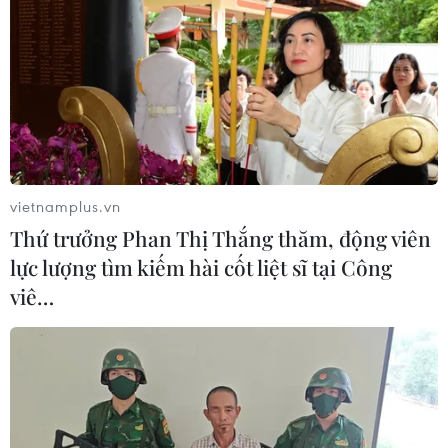
TIN CÙNG CHUYÊN MỤC
Iceland trước cuộc trưng cầu ý dân
về nối lại đàm phán gia nhập EU
vietnamplus.vn
08/08/2026 07:54
Thứ trưởng Phan Thị Thắng thăm, động viên
lực lượng tìm kiếm hài cốt liệt sĩ tại Công
viê…
Italy bác tối hậu thư của Tây Ban Nha
về kiểm soát biên giới
08/08/2026 07:27
EU triển khai mạng vệ tinh riêng,