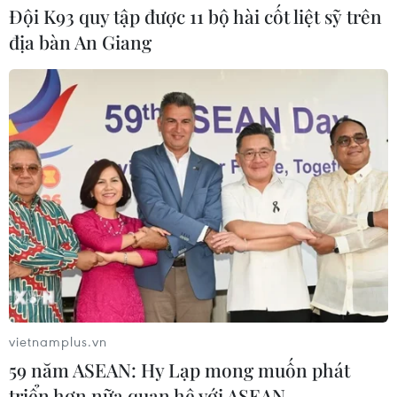
Đội K93 quy tập được 11 bộ hài cốt liệt sỹ trên
địa bàn An Giang
Ba Lan thảo luận việc thành lập căn
cứ quân sự thường trực với Mỹ
06/08/2026 00:06
Liên hợp quốc: Xung đột Ukraine trải
qua tháng đẫm máu nhất
05/08/2026 23:47
Đức điều tra vụ UAV gắn thuốc nổ
xuất hiện tại sân bay
vietnamplus.vn
05/08/2026 23:43
59 năm ASEAN: Hy Lạp mong muốn phát
triển hơn nữa quan hệ với ASEAN