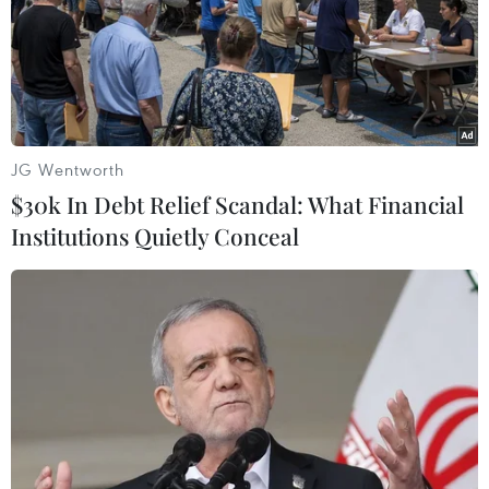
Hạm đội Thái Bình Dương của Nga cập
cảng miền Đông Ấn Độ
09/12/2018 10:30
Các tàu tuần tra tên lửa Varyag, tàu khu trục Admiral
Panteleyev và tàu tiếp liệu Boris Butoma thuộc Hạm đội
JG Wentworth
Thái Bình Dương của Nga đã cập cảng Ấn Độ để tham
$30k In Debt Relief Scandal: What Financial
gia cuộc tập trận Indra Navy 2018.
Institutions Quietly Conceal