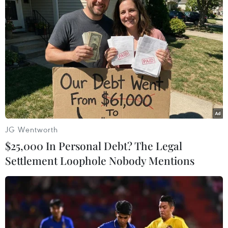
JG Wentworth
$25,000 In Personal Debt? The Legal
Settlement Loophole Nobody Mentions
Hạm đội Biển Đen của Nga sắp tiếp nhận
thêm 4 tàu chiến mới
03/12/2018 11:13