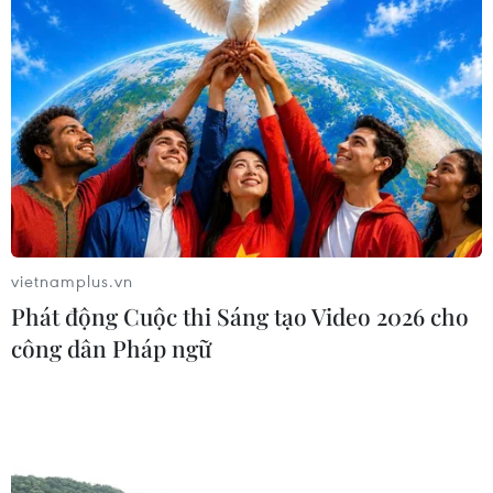
Giải Võ thuật All Star Fight 2023: Các võ sỹ
vietnamplus.vn
Việt Nam toàn thắng
Phát động Cuộc thi Sáng tạo Video 2026 cho
14/10/2023 23:03
công dân Pháp ngữ
All Star Fight 2023 là giải đấu chuyên nghiệp đầu tiên
diễn ra ngoài trời tại Việt Nam, quy tụ nhiều võ sỹ Muay
và Kickboxing hàng đầu trong nước cùng các ngôi sao
Võ thuật châu Á.