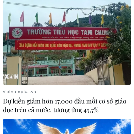
ASIAD 2023: Võ sỹ Jujitsu Phùng Thị Huệ
giành huy chương Đồng
05/10/2023 08:39
Trên sàn đấu của Nhà thi đấu Thể dục Thể thao
Xiaoshan Linpu, võ sỹ 30 tuổi của Việt Nam đã giành
chiến thắng 2-1 trước đối thủ người Thái Lan Nutchaya
vietnamplus.vn
Sugun ở trận tranh huy chương Đồng 48kg nữ.
Dự kiến giảm hơn 17.000 đầu mối cơ sở giáo
dục trên cả nước, tương ứng 45,7%