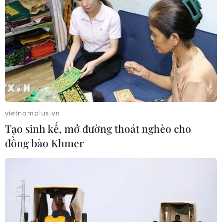
khó tin trước chủ nhà Thái Lan
06/08/2026 02:38
Khai mạc Vòng loại môn Bóng rổ Đại
hội Thể thao sinh viên toàn quốc
năm 2026
05/08/2026 11:57
vietnamplus.vn
Tạo sinh kế, mở đường thoát nghèo cho
Toàn cảnh ASEAN Cup: Thái
đồng bào Khmer
Lan "thắng như chẻ tre", thách thức
tuyển Việt Nam
05/08/2026 07:15
Nhận định Philippines vs