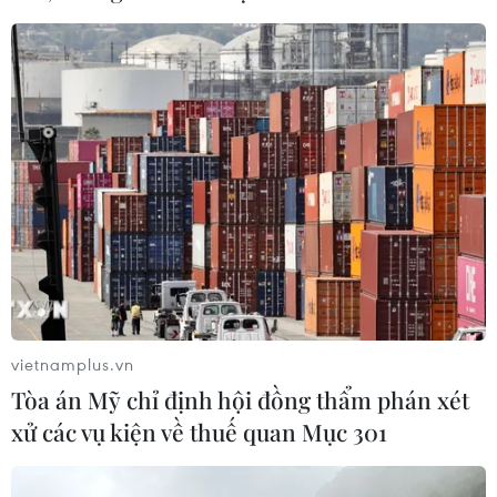
03/08/2026 00:06
Mãn nhãn đêm khai mạc Liên hoan
quốc tế võ cổ truyền Việt Nam 2026
02/08/2026 22:41
Đội tuyển Futsal Việt Nam giành
chiến thắng đậm tại giải đấu ở Thái
Lan
02/08/2026 22:40
vietnamplus.vn
Tòa án Mỹ chỉ định hội đồng thẩm phán xét
Nhận định Việt Nam vs Indonesia:
xử các vụ kiện về thuế quan Mục 301
Chờ kỳ tích ngay tại 'chảo lửa'
Pakansari