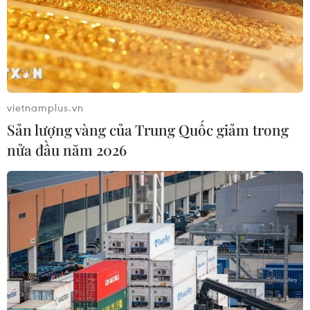
đối thủ rất kỹ đối thủ, luyện tập rất nghiêm túc
và chiến thắng knockout đối thủ ngay hiệp 1.
Tôi rất tự hào khi giành chiến thắng dưới màu
cờ sắc áo Việt Nam trong trận thi đấu quốc tế
thế này. Tôi vẫn mong muốn được tham gia
nhiều giải đấu quốc tế được tổ chức tại Việt
vietnamplus.vn
Nam để có dịp thi đấu, cọ xát, học tập kinh
Sản lượng vàng của Trung Quốc giảm trong
nghiệm thi đấu của các võ sỹ quốc tế."
nửa đầu năm 2026
Võ sỹ Triệu Thị Phương Thủy giành chiến thắng
trước võ sỹ Choi Eun Ji-Hàn Quốc cho biết tôi
khá tự hào khi giành chiến thắng Choi Eun Ji-
một võ sỹ quốc tế chuyên nghiệp khi thi đấu
trên chính sân nhà Việt Nam trong một sự kiện
Kickboxing quốc tế thế này, đây là một trải
nghiệm tuyệt vời khi giải đấu Kickboxing
chuyên nghiệp được tổ chức ngay tại Việt Nam.