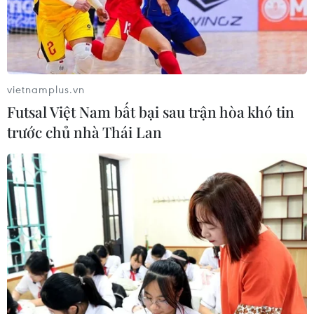
Tứ kết hạng cân 67kg nữ, nhưng sau đó để thua võ sỹ
chủ nhà ở bán kết, Bạc Thị Khiêm dừng chân ở ASIAD
2023 với tấm huy chương Đồng.
vietnamplus.vn
Futsal Việt Nam bất bại sau trận hòa khó tin
trước chủ nhà Thái Lan