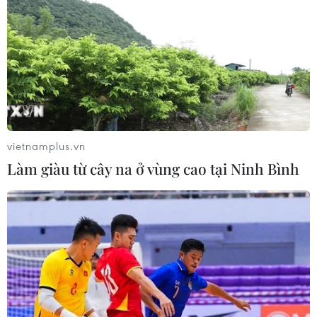
vietnamplus.vn
Làm giàu từ cây na ở vùng cao tại Ninh Bình
ASIAD 2023: Võ sỹ Bạc Thị Khiêm giành
huy chương Đồng Taekwondo
27/09/2023 13:49
Vượt qua ứng cử viên vô địch Kim Jandi (Hàn Quốc) ở