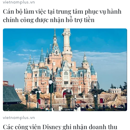
vietnamplus.vn
Cán bộ làm việc tại trung tâm phục vụ hành
chính công được nhận hỗ trợ tiền
#Bà Rịa-Vũng Tàu
#Võ sỹ
#Kickboxing Max Fighting Championship 26
#Triệu Thị Phương Thủy
#Nguyễn Quang Huy
vietnamplus.vn
Bà Rịa - Vũng Tàu
Tp. Hồ Chí Minh
Các công viên Disney ghi nhận doanh thu