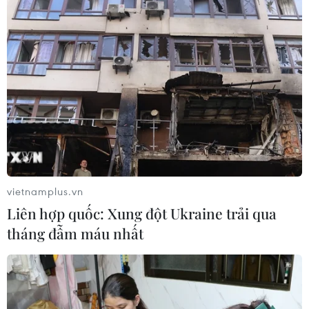
vietnamplus.vn
Liên hợp quốc: Xung đột Ukraine trải qua
tháng đẫm máu nhất
TIN CÙNG CHUYÊN MỤC
Futsal Việt Nam bất bại sau trận hòa