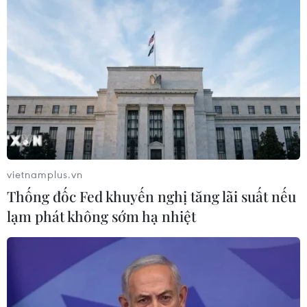
Quốc) ở hạng cân 64kg. Đây cũng là màn so tài
rất được chờ đợi khi Xuân Phương đã nhiều
năm liền vô địch quốc gia còn Kwon Gi Seop đã
có 16 chiến thắng chỉ sau 20 lần thượng đài
chuyên nghiệp.
Bên cạnh đó, tay đấm Hàn Quốc (1 mét 80) còn
có lợi thế về thể hình khi cao hơn Xuân Phương
5cm.
vietnamplus.vn
Thống đốc Fed khuyến nghị tăng lãi suất nếu
lạm phát không sớm hạ nhiệt