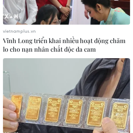
Championship 26.
vietnamplus.vn
Vĩnh Long triển khai nhiều hoạt động chăm
lo cho nạn nhân chất độc da cam
Võ sỹ Triệu Thị Phương Thủy giành chiến thắng trước võ sỹ Choi
Eun Ji-Hàn Quốc. Huỳnh Sơn. (Ảnh: Huỳnh Sơn/TTXVN)
Tối 13/4, tại khu phức hợp The Grand Hồ Tràm
Strip (huyện Xuyên Mộc, tỉnh Bà Rịa-Vũng Tàu),