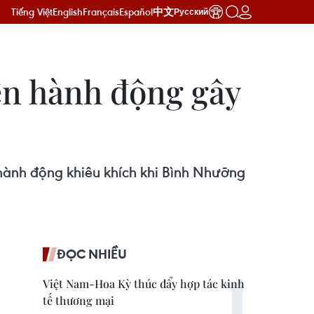
Tiếng Việt
English
Français
Español
中文
Русский
ên hành động gây
hành động khiêu khích khi Bình Nhưỡng
ĐỌC NHIỀU
Việt Nam-Hoa Kỳ thúc đẩy hợp tác kinh
tế thương mại