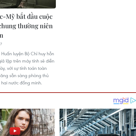
c-Mỹ bắt đầu cuộc
 chung thường niên
n
37
 Huấn luyện Bộ Chỉ huy hỗn
iả lập trên máy tính sẽ diễn
ày, với sự tính toán toàn
năng sẵn sàng phòng thủ
 hai nước đồng minh.