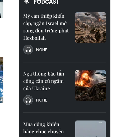
PODCAST
Mỹ can thiệp khẩn
cấp, ngăn Israel mở
rộng đòn trừng phạt
Hezbollah
NGHE
Nga thông báo tấn
công căn cứ ngầm
của Ukraine
NGHE
Mưa dông khiến
hàng chục chuyến