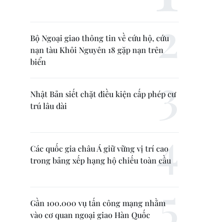
Bộ Ngoại giao thông tin về cứu hộ, cứu
nạn tàu Khôi Nguyên 18 gặp nạn trên
biển
Nhật Bản siết chặt điều kiện cấp phép cư
trú lâu dài
Các quốc gia châu Á giữ vững vị trí cao
trong bảng xếp hạng hộ chiếu toàn cầu
Gần 100.000 vụ tấn công mạng nhằm
vào cơ quan ngoại giao Hàn Quốc