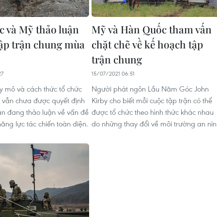
 và Mỹ thảo luận
Mỹ và Hàn Quốc tham vấn
tập trận chung mùa
chặt chẽ về kế hoạch tập
trận chung
27
15/07/2021 06:51
uy mô và cách thức tổ chức
Người phát ngôn Lầu Năm Góc John
n vẫn chưa được quyết định
Kirby cho biết mỗi cuộc tập trận có thể
ẫn đang thảo luận về vấn đề
được tổ chức theo hình thức khác nhau
ăng lực tác chiến toàn diện.
do những thay đổi về môi trường an nin