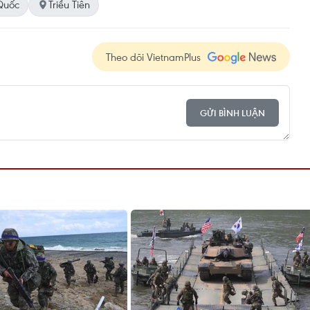
Quốc
Triều Tiên
Theo dõi VietnamPlus
GỬI BÌNH LUẬN