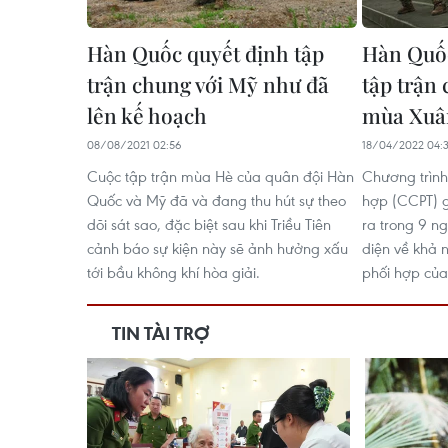
Hàn Quốc quyết định tập
Hàn Quố
trận chung với Mỹ như đã
tập trận
lên kế hoạch
mùa Xuâ
08/08/2021 02:56
18/04/2022 04:
Cuộc tập trận mùa Hè của quân đội Hàn
Chương trình
Quốc và Mỹ đã và đang thu hút sự theo
hợp (CCPT) g
dõi sát sao, đặc biệt sau khi Triều Tiên
ra trong 9 ng
cảnh báo sự kiện này sẽ ảnh hưởng xấu
diện về khả 
tới bầu không khí hòa giải.
phối hợp của