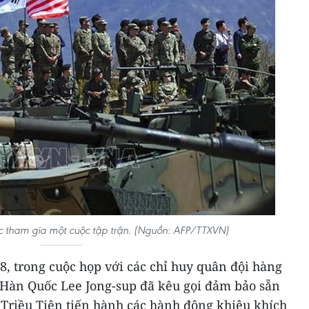
c tham gia một cuộc tập trận. (Nguồn: AFP/TTXVN)
, trong cuộc họp với các chỉ huy quân đội hàng
Hàn Quốc Lee Jong-sup đã kêu gọi đảm bảo sẵn
 Triều Tiên tiến hành các hành động khiêu khích