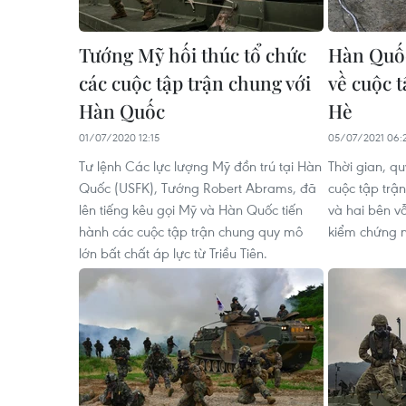
Tướng Mỹ hối thúc tổ chức
Hàn Quốc
các cuộc tập trận chung với
về cuộc 
Hàn Quốc
Hè
01/07/2020 12:15
05/07/2021 06:
Tư lệnh Các lực lượng Mỹ đồn trú tại Hàn
Thời gian, q
Quốc (USFK), Tướng Robert Abrams, đã
cuộc tập trậ
lên tiếng kêu gọi Mỹ và Hàn Quốc tiến
và hai bên v
hành các cuộc tập trận chung quy mô
kiểm chứng n
lớn bất chất áp lực từ Triều Tiên.