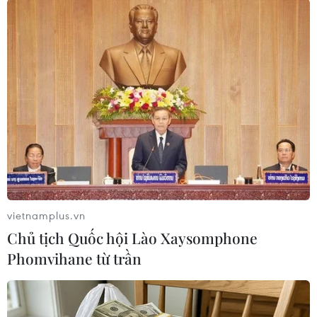
#Chiến tranh Triều Tiên
#Hàn Quốc
#Gia đình bị ly tán
#Thành viên gia đình bị ly tán
#Đoàn tụ với gia đình
vietnamplus.vn
Hàn Quốc
Triều Tiên
Chủ tịch Quốc hội Lào Xaysomphone
Phomvihane từ trần
Theo dõi VietnamPlus