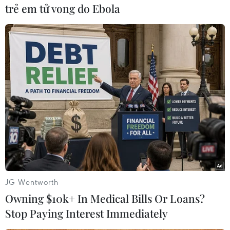
trẻ em tử vong do Ebola
đàm phán tổ chức đoàn tụ cho thành viên các
gia đình bị ly tán.
Đây được xem là vấn đề nhân đạo cấp bách vì
phần lớn các thành viên gia đình bị ly tán đều
đã cao tuổi.
Tuy nhiên, Triều Tiên hiện vẫn giữ im lặng và
cắt đứt các kênh liên lạc liên Triều trong bối
cảnh căng thẳng có dấu hiệu leo thang trên Bán
đảo Triều Tiên./.
(TTXVN/Vietnam+)
JG Wentworth
Owning $10k+ In Medical Bills Or Loans?
Stop Paying Interest Immediately