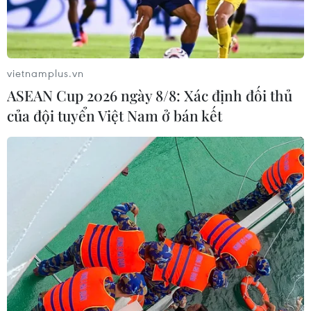
vietnamplus.vn
ASEAN Cup 2026 ngày 8/8: Xác định đối thủ
của đội tuyển Việt Nam ở bán kết
Ủy ban Hàn Quốc thúc đẩy đoàn tụ các gia
đình ly tán trong chiến tranh
14/01/2021 07:55
Qua cuộc khảo sát, Bộ Thống nhất Hàn Quốc sẽ cập
nhật thông tin về các gia đình ly tán và xác nhận
nguyện vọng cũng như ý kiến của họ về các cuộc đoàn
tụ với người thân ở Triều Tiên.