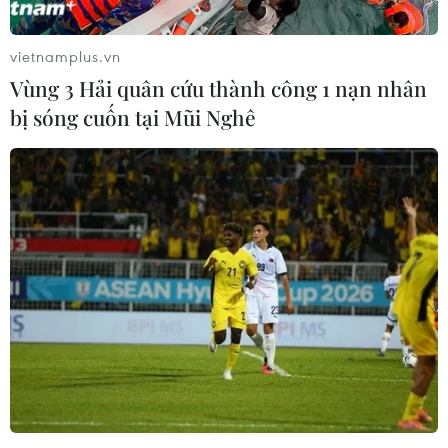
vietnamplus.vn
Vùng 3 Hải quân cứu thành công 1 nạn nhân
bị sóng cuốn tại Mũi Nghê
Hàn Quốc tiến hành khảo sát về các gia
đình ly tán trong chiến tranh
05/04/2021 04:08
Bộ Thống nhất Hàn Quốc cho biết sẽ tiến hành một cuộc
khảo sát về các gia đình bị ly tán bởi Chiến tranh Triều
Tiên để tìm số lượng chính xác những người còn sống