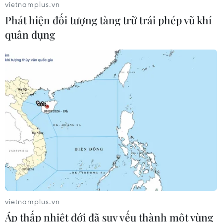
vietnamplus.vn
Phát hiện đối tượng tàng trữ trái phép vũ khí
Hơn 100 người thiệt mạng trong mùa
quân dụng
mưa khốc liệt ở Ấn Độ
05/08/2026 09:39
Trung Quốc phóng thành công hai
vệ tinh siêu phổ Đông Phương Huệ
Nhãn
05/08/2026 07:16
Xem thêm
vietnamplus.vn
Áp thấp nhiệt đới đã suy yếu thành một vùng