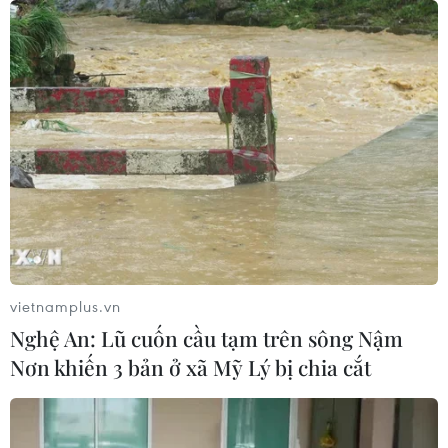
Hàn Quốc áp dụng ưu đãi thuế hỗ
trợ 6 ngành công nghiệp chiến lược
07/08/2026 10:21
Trung Quốc hoàn thành bản đồ địa
chất mới của toàn bộ Mặt Trăng
07/08/2026 08:52
Australia đề cao hợp tác với Việt Nam
vietnamplus.vn
vì hòa bình, ổn định và thịnh vượng
Nghệ An: Lũ cuốn cầu tạm trên sông Nậm
07/08/2026 07:09
Nơn khiến 3 bản ở xã Mỹ Lý bị chia cắt
Cựu Đại sứ Australia: Tầm nhìn hợp