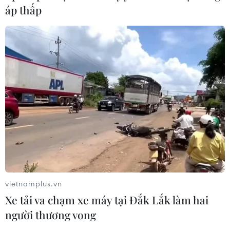
áp thấp
CƠ QUAN CHỦ QUẢN: THÔNG TẤN XÃ VIỆT NAM
Tổng Biên tập: TRẦN TIẾN DUẨN
Phó Tổng Biên tập: NGUYỄN THỊ TÁM, KHÚC THANH
THỦY
Sở hữu trí tuệ
Quy định sử dụng
RSS
Hỗ trợ
Ngôn ngữ
TTXVN
Dịch vụ tin
Quảng cáo
Liên hệ
vietnamplus.vn
Xe tải va chạm xe máy tại Đắk Lắk làm hai
người thương vong
Giấy phép số: 1374/GP-BTTTT do Bộ Thông tin và Truyền thông