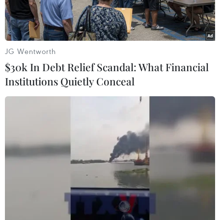
JG Wentworth
$30k In Debt Relief Scandal: What Financial
Institutions Quietly Conceal
Công dân Triều Tiên trong cuộc hội ngộ với người thân ở Hàn
Quốc tại buổi đoàn tụ gia đình ly tán ở khu nghỉ dưỡng núi
Kumgang ngày 22/10/2015. (Ảnh: AFP/TTXVN)
Theo phóng viên TTXVN tại Seoul, ngày 27/9, Bộ
Thống nhất Hàn Quốc cho biết trong 8 tháng