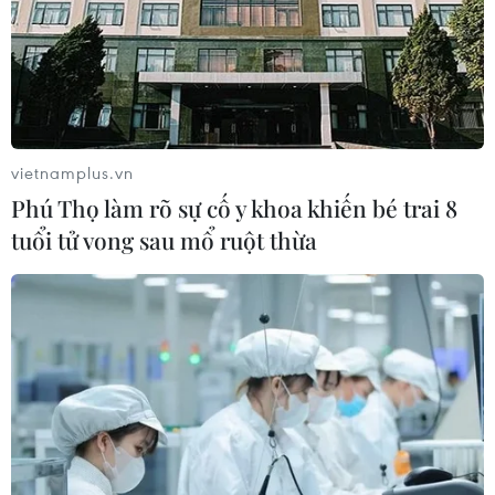
vietnamplus.vn
Phú Thọ làm rõ sự cố y khoa khiến bé trai 8
tuổi tử vong sau mổ ruột thừa