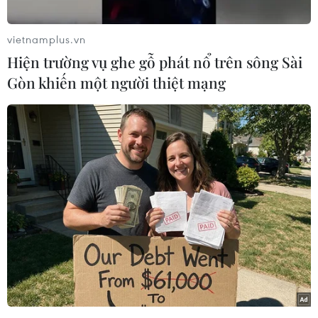
đầu năm, đã có 2.226 người trong danh sách
khoảng 133.700 người nộp đơn đăng ký với
vietnamplus.vn
chính phủ để tham gia các đợt đoàn tụ với các
Hiện trường vụ ghe gỗ phát nổ trên sông Sài
thành viên gia đình bị ly tán trong Chiến tranh
Gòn khiến một người thiệt mạng
Triều Tiên (1950-1953) qua đời mà không kịp
đoàn tụ.
Tính đến cuối tháng 8 vừa qua, số người đăng
ký đoàn tụ với gia đình bị ly tán hiện còn sống
là 40.408 người và 67% trong số này đã trên 80
tuổi.
Kể từ khi căng thẳng giữa Hàn Quốc và Triều
Tiên gia tăng, các đợt đoàn tụ gia đình ly tán
giữa hai miền Triều Tiên đã bị đình chỉ.
Nếu tính từ hội nghị thượng đỉnh liên Triều đầu