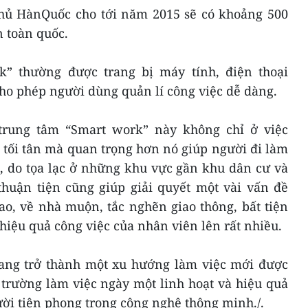
hủ HànQuốc cho tới năm 2015 sẽ có khoảng 500
n toàn quốc.
k” thường được trang bị máy tính, điện thoại
 cho phép người dùng quản lí công việc dễ dàng.
 trung tâm “Smart work” này không chỉ ở việc
 tối tân mà quan trọng hơn nó giúp người đi làm
ớn, do tọa lạc ở những khu vực gần khu dân cư và
 thuận tiện cũng giúp giải quyết một vài vấn đề
ao, về nhà muộn, tắc nghẽn giao thông, bất tiện
hiệu quả công việc của nhân viên lên rất nhiều.
đang trở thành một xu hướng làm việc mới được
trường làm việc ngày một linh hoạt và hiệu quả
ười tiên phong trong công nghệ thông minh./.