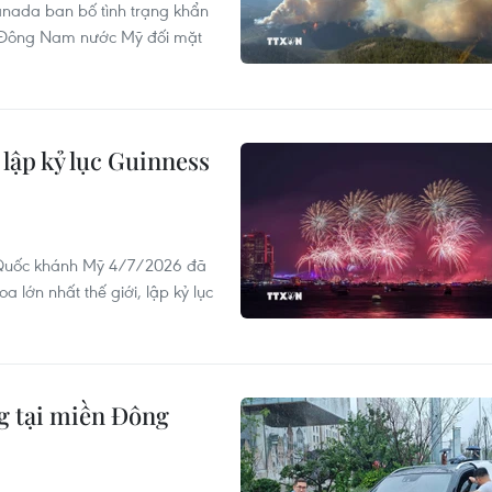
anada ban bố tình trạng khẩn
g Đông Nam nước Mỹ đối mặt
ập kỷ lục Guinness
n Quốc khánh Mỹ 4/7/2026 đã
lớn nhất thế giới, lập kỷ lục
g tại miền Đông