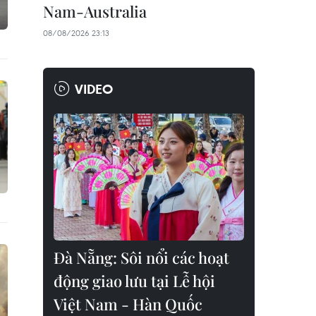
Nam-Australia
08/08/2026 23:13
VIDEO
Đà Nẵng: Sôi nổi các hoạt
động giao lưu tại Lễ hội
Việt Nam - Hàn Quốc