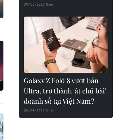
09/08/2026 11:46
Galaxy Z Fold 8 vượt bản
Ultra, trở thành 'át chủ bài'
doanh số tại Việt Nam?
09/08/2026 04:14