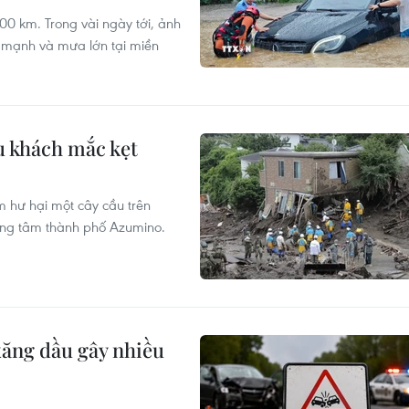
000 km. Trong vài ngày tới, ảnh
ó mạnh và mưa lớn tại miền
du khách mắc kẹt
àm hư hại một cây cầu trên
rung tâm thành phố Azumino.
xăng dầu gây nhiều