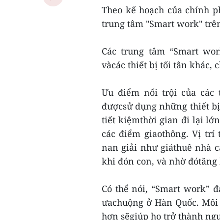
Theo kế hoạch của chính p
trung tâm "Smart work" trê
Các trung tâm “Smart wor
vàcác thiết bị tối tân khác,
Ưu điểm nổi trội của các
đượcsử dụng những thiết bị
tiết kiệmthời gian đi lại l
các điểm giaothông. Vị trí
nan giải như giáthuê nhà c
khi đón con, và nhờ đótăng 
Có thể nói, “Smart work” 
ưachuộng ở Hàn Quốc. Môi 
hơn sẽgiúp họ trở thành ng