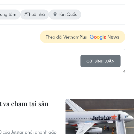
rung tâm
#Thuê nhà
Hàn Quốc
Theo dõi VietnamPlus
GỬI BÌNH LUẬN
t va chạm tại sân
0 của Jetstar phải phanh gấp