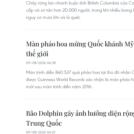
Cháy rừng lan nhanh buộc tỉnh British Columbia của C
cấp và sơ tán hơn 20.000 người, trong khi nhiều ban
nguy cơ mưa lớn và lũ quét.
Màn pháo hoa mừng Quốc khánh Mỹ l
thế giới
09/08/2026 06:28
Màn trình diễn 840.537 quả pháo hoa tại thủ đô nhâ
được Guinness World Records xác nhận là màn pháo hoa 
mới sau màn trình diễn năm 2016.
Bão Dolphin gây ảnh hưởng diện rộn
Trung Quốc
09/08/2026 04:23