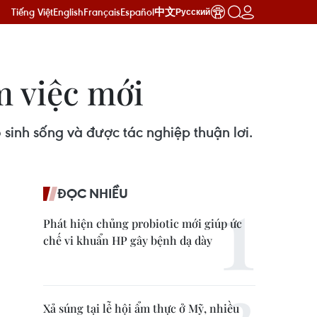
Tiếng Việt
English
Français
Español
中文
Русский
m việc mới
 sinh sống và được tác nghiệp thuận lơi.
ĐỌC NHIỀU
Phát hiện chủng probiotic mới giúp ức
chế vi khuẩn HP gây bệnh dạ dày
Xả súng tại lễ hội ẩm thực ở Mỹ, nhiều