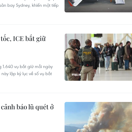
sân bay Sydney, khiến một tiếp
tốc, ICE bắt giữ
g 1.640 vụ bắt giữ mỗi ngày
 này lập kỷ lục về số vụ bắt
cảnh báo lũ quét ở