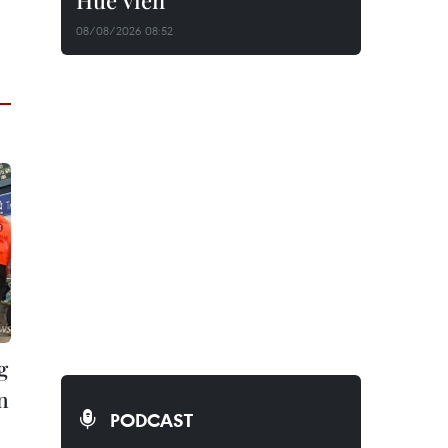
Huê Viên
08/08/2026 08:52
g
n
PODCAST