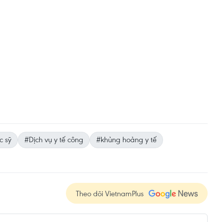
c sỹ
#Dịch vụ y tế công
#khủng hoảng y tế
Theo dõi VietnamPlus