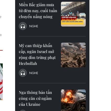
Miền Bắc giảm mưa
từ đêm nay, cuối tuần
chuyển nắng nóng
ờ
NGHE
a
Mỹ can thiệp khẩn
cấp, ngăn Israel mở
rộng đòn trừng phạt
Hezbollah
NGHE
Nga thông báo tấn
công căn cứ ngầm
của Ukraine