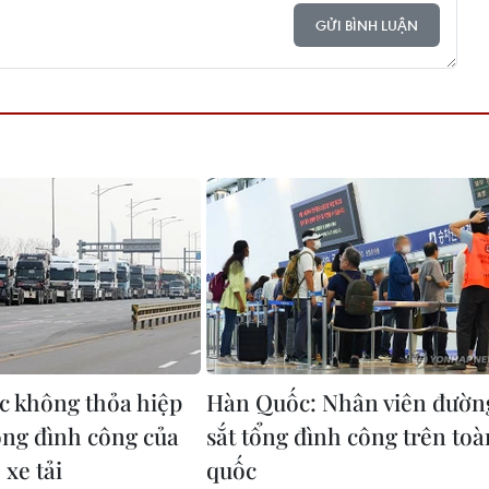
GỬI BÌNH LUẬN
 không thỏa hiệp
Hàn Quốc: Nhân viên đườn
sóng đình công của
sắt tổng đình công trên toà
 xe tải
quốc