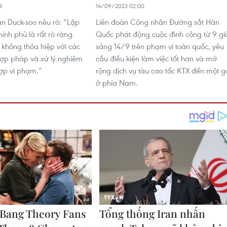
9
14/09/2023 02:00
n Duck-soo nêu rõ: “Lập
Liên đoàn Công nhân Đường sắt Hàn
ính phủ là rất rõ ràng.
Quốc phát động cuộc đình công từ 9 gi
 không thỏa hiệp với các
sáng 14/9 trên phạm vi toàn quốc, yêu
hợp pháp và xử lý nghiêm
cầu điều kiện làm việc tốt hơn và mở
ợp vi phạm.”
rộng dịch vụ tàu cao tốc KTX đến một g
ở phía Nam.