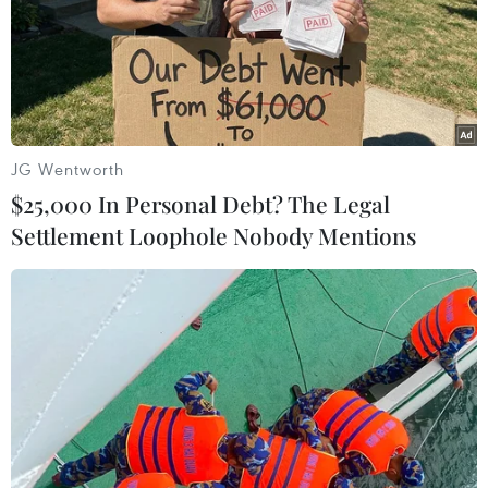
JG Wentworth
$25,000 In Personal Debt? The Legal
Settlement Loophole Nobody Mentions
Triều Tiên tìm cách đàm phán với trợ lý
hàng đầu Tổng thống Hàn Quốc
16/10/2014 08:50
Phó Chủ tịch Ủy ban Quốc phòng Triều Tiên Hwang
Pyong So đã tìm cách đàm phán với Cố vấn An ninh
Quốc gia Hàn Quốc Kim Kwan Jin sau khi hải quân hai
nước đấu súng hồi tuần trước.