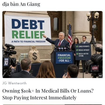
địa bàn An Giang
#Hàn Quốc
#Triều Tiên
#Park Geun-hye
#Đàm phán liên Triều
#Căng thẳng quân sự
#Đề xuất đối thoại
#Đấu súng
Hàn Quốc
Triều Tiên
JG Wentworth
Owning $10k+ In Medical Bills Or Loans?
Stop Paying Interest Immediately