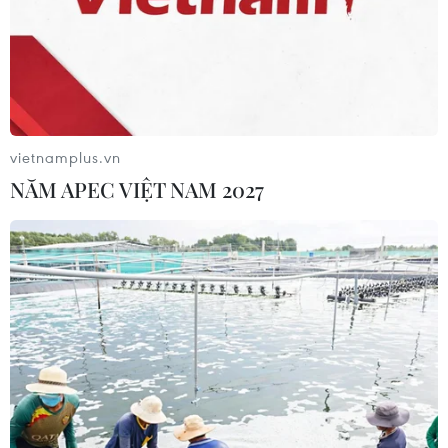
05/08/2026 15:30
Việt Nam-Ấn Độ thúc đẩy hiện thực
hóa Đối tác Chiến lược Toàn diện
Tăng cường
vietnamplus.vn
05/08/2026 13:30
NĂM APEC VIỆT NAM 2027
Hơn 100 người thiệt mạng trong mùa
mưa khốc liệt ở Ấn Độ
05/08/2026 09:39
Trung Quốc phóng thành công hai
vệ tinh siêu phổ Đông Phương Huệ
Nhãn