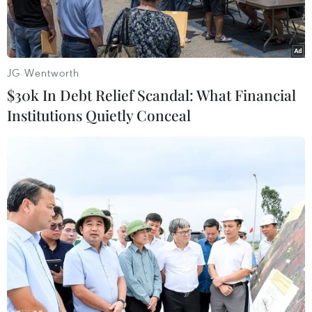
JG Wentworth
$30k In Debt Relief Scandal: What Financial
Institutions Quietly Conceal
Cuộc hội đàm cấp cao liên Triều tại Seoul ngày 3/10. (Nguồn:
AFP/TTXVN)
Trong cuộc họp báo ngày 20/10, người phát
ngôn Bộ Thống nhất Hàn Quốc Lim Byung-cheol