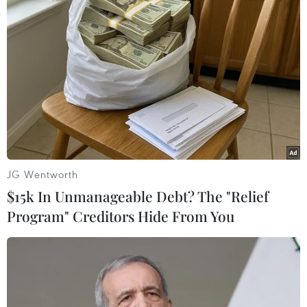
Hàn Quốc và Triều Tiên đấu súng chớp
nhoáng qua đường biên giới
19/10/2014 11:39
Ngày 19/10, binh sỹ Hàn Quốc và Triều Tiên đã có cuộc
đấu súng chớp nhoáng qua đường biên giới trên bộ
được bố phòng nghiêm ngặt.
JG Wentworth
$15k In Unmanageable Debt? The "Relief
Program" Creditors Hide From You