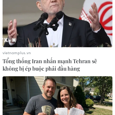
Triều Tiên cáo buộc Hàn Quốc phá hoại
nỗ lực hòa bình
17/10/2014 07:22
vietnamplus.vn
Triều Tiên đã tố cáo Hàn Quốc cố ý hủy hoại các nỗ lực
Tổng thống Iran nhấn mạnh Tehran sẽ
xoa dịu căng thẳng quân sự, đồng thời cảnh báo viễn
không bị ép buộc phải đầu hàng
cảnh "u ám" về việc nối lại đối thoại cấp cao giữa 2
miền.