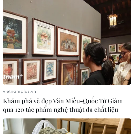
Theo dõi VietnamPlus
TIN LIÊN QUAN
vietnamplus.vn
Khám phá vẻ đẹp Văn Miếu-Quốc Tử Giám
qua 120 tác phẩm nghệ thuật đa chất liệu