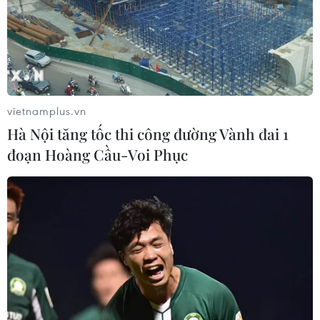
dụng bảo hiểm xã hội VssID
07/05/2023 04:53
Lợi dụng lòng tin và nhu cầu của người lao động, một
số đối tượng đã giả danh là người của Bảo hiểm xã hội
Việt Nam hỗ trợ, cấp lại mật khẩu ứng dụng VssID
vietnamplus.vn
nhằm lừa đảo, chiếm đoạt tài sản.
Hà Nội tăng tốc thi công đường Vành đai 1
đoạn Hoàng Cầu-Voi Phục