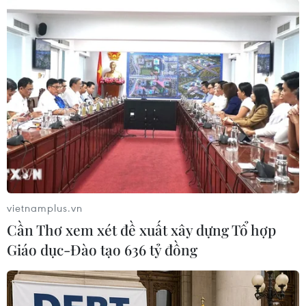
#binh sỹ Hàn Quốc
#cho vay nặng lãi
#đầu tư tiền ảo
Hàn Quốc
Theo dõi VietnamPlus
vietnamplus.vn
Cần Thơ xem xét đề xuất xây dựng Tổ hợp
Giáo dục-Đào tạo 636 tỷ đồng