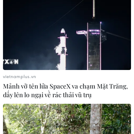
vietnamplus.vn
Mảnh vỡ tên lửa SpaceX va chạm Mặt Trăng,
dấy lên lo ngại về rác thải vũ trụ