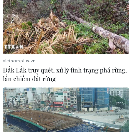
Telstra cho rằng cách đặt mật khẩu đơn giản là vô cùng
nguy hiểm và đang rất phổ biến, dễ dàng cho tin tặc
xâm nhập và đánh cắp thông tin, dữ liệu.
vietnamplus.vn
Đắk Lắk truy quét, xử lý tình trạng phá rừng,
lấn chiếm đất rừng
Cảnh báo lừa đảo cấp lại mật khẩu ứng