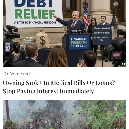
TIN LIÊN QUAN
JG Wentworth
Owning $10k+ In Medical Bills Or Loans?
Stop Paying Interest Immediately
Chuyên gia cảnh báo đặt mật khẩu đơn
giản dễ bị đánh cắp thông tin
21/06/2023 08:36
Chuyên gia an ninh mạng thuộc công ty viễn thông