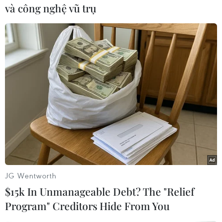
sử
và công nghệ vũ trụ
Các mật khẩu bị rò rỉ xuất phát từ
sự kết hợp giữa các vụ vi phạm
dữ liệu cũ và mới, dựa trên việc
tổng hợp 8,4 tỷ mật khẩu bị rò rỉ
năm 2021 trong tệp dữ liệu có tên
RockYou2021.
(Vietnam+)
JG Wentworth
$15k In Unmanageable Debt? The "Relief
Program" Creditors Hide From You