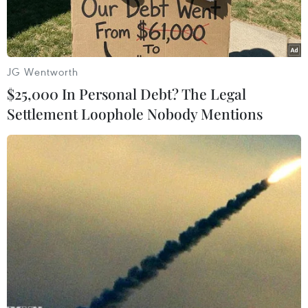
JG Wentworth
$25,000 In Personal Debt? The Legal
Settlement Loophole Nobody Mentions
Binh sỹ Hàn Quốc. (Ảnh minh họa: AFP/TTXVN)
Báo Dong-A Ilbo ngày 22/9 đưa tin Văn phòng
Công tố Jeonju đã truy tố ông A - một đối tượng
cho vay nặng lãi vì tội danh vi phạm Đạo luật
bảo vệ bí mật quân sự.
Nguồn tin cho biết đối tượng A đã xác minh