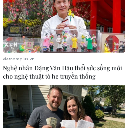
23/05/2017 15:08
Hàn Quốc đã chính thức từ bỏ kế hoạch phát triển hệ
thống radar bằng công nghệ của mình cho chương trình
sản xuất máy bay chiến đấu KF-X, và ký hợp đồng hỗ
trợ công nghệ với một hãng của Israel.
vietnamplus.vn
Nghệ nhân Đặng Văn Hậu thổi sức sống mới
cho nghệ thuật tò he truyền thống