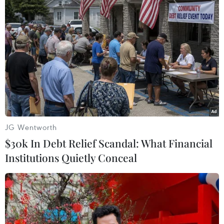
KJ-500, đã được sản xuất tại nước này.
JG Wentworth
$30k In Debt Relief Scandal: What Financial
Institutions Quietly Conceal
Hàn Quốc thuê nhà thầu Israel sản xuất
radar cho máy bay chiến đấu