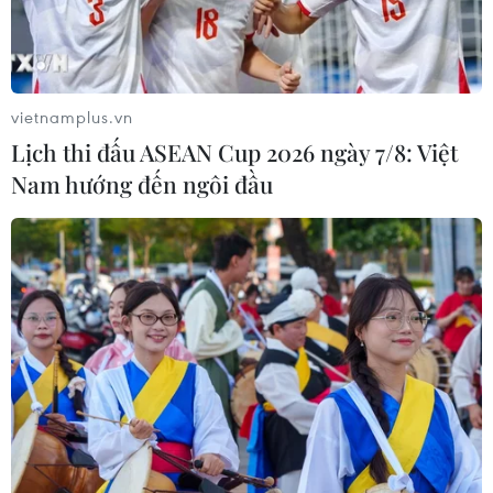
ASC 2026: Tiếp lửa đam mê khoa học
cho thế hệ trẻ Việt Nam
04/08/2026 21:08
vietnamplus.vn
Lịch thi đấu ASEAN Cup 2026 ngày 7/8: Việt
Ngành Trí tuệ Nhân tạo của Trung
Nam hướng đến ngôi đầu
Quốc vượt mốc 1.200 tỷ NDT trong
năm 2025
04/08/2026 20:20
Nhật Bản siết chặt điều kiện cấp tư
cách vĩnh trú
04/08/2026 14:44
6 tháng năm 2026, Trung Quốc kỷ