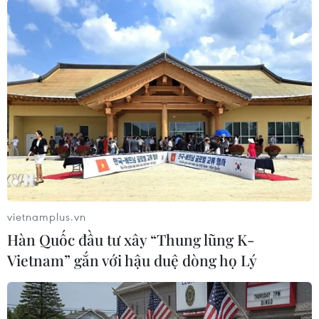
Trung Quốc tự sản xuất hệ thống radar
vietnamplus.vn
cho máy bay KJ-500
Hàn Quốc đầu tư xây “Thung lũng K-
14/03/2016 13:39
Vietnam” gắn với hậu duệ dòng họ Lý
Công ty Tập đoàn Khoa học Công nghệ Điện tử Trung
Quốc (CETC) ngày 13/3 cho biết, hệ thống radar của
máy bay chỉ huy và cảnh báo sớm trên không (AEW&C)