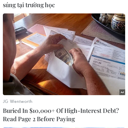
súng tại trường học
#Vé máy bay
#Hàn Quốc
#Chế tạo radar
#Radar AESA
#Máy bay chiến đấu
#Máy bay chiến đấu KF-X
#tin tức
#tin tức mới nhất
#tin tức 24h
#tin tức mới nhất trong ngày
#tin tức thời sự
#tin tức hot
#tin tức an ninh
#tin tức hot
#an ninh
#an ninh nghệ an
#thời sự
#thời sự hôm nay
#bản tin thời sự
Hàn Quốc
Theo dõi VietnamPlus
JG Wentworth
Buried In $10,000+ Of High-Interest Debt?
TIN LIÊN QUAN
Read Page 2 Before Paying