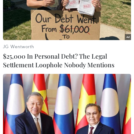
JG Wentworth
$25,000 In Personal Debt? The Legal
Settlement Loophole Nobody Mentions
Vị trí đập thủy điện Bắc Khê 1, xã Tân Tiến, tỉnh Lạng Sơn bị vỡ.
(Ảnh: Văn Đạt/TTXVN)
Tại Bắc Ninh, mưa to kết hợp lũ tại thượng
nguồn làm ngập úng tại nhiều địa phương, xảy
ra một số sự cố đê điều, công trình thủy lợi,
bước đầu gây thiệt hại về người và của trên địa