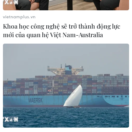
Công ty điện lực Thái Nguyên quản lý bị ngập
sâu, buộc phải cắt điện, ảnh hưởng hơn 200.000
vietnamplus.vn
khách hàng.
Khoa học công nghệ sẽ trở thành động lực
mới của quan hệ Việt Nam-Australia
(Vietnam+)