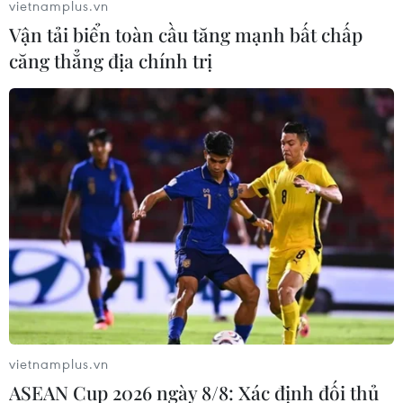
vietnamplus.vn
Vận tải biển toàn cầu tăng mạnh bất chấp
#Hỗ trợ khẩn cấp
#Hậu quả mưa lũ
#Bão số 11
căng thẳng địa chính trị
Bắc Ninh
Cao Bằng
Lạng Sơn
Thái Nguyên
Theo dõi VietnamPlus
TIN LIÊN QUAN
vietnamplus.vn
ASEAN Cup 2026 ngày 8/8: Xác định đối thủ