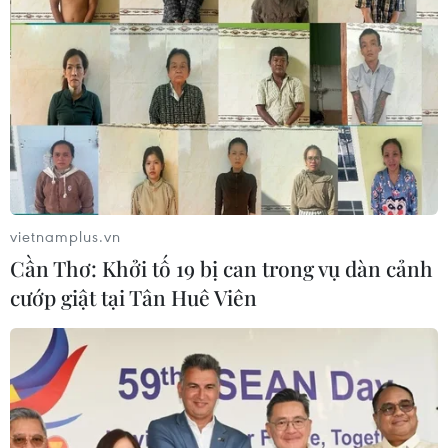
làm hai người thương vong
08/08/2026 14:58
Chuyển Bộ Công an thông tin 7 cá
nhân bán vàng không rõ nguồn gốc
08/08/2026 14:37
vietnamplus.vn
Olympic Trí tuệ nhân
Cần Thơ: Khởi tố 19 bị can trong vụ dàn cảnh
tạo quốc tế 2026: 7/8 học sinh Việt
cướp giật tại Tân Huê Viên
Nam đoạt huy chương
08/08/2026 14:24
Áp thấp nhiệt đới đã suy yếu thành
một vùng áp thấp