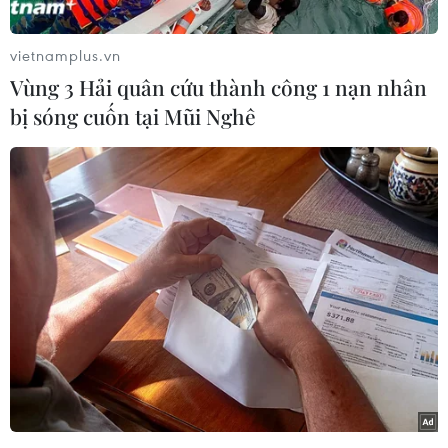
Cao Bằng, Lạng Sơn và Bắc Ninh khắc phục hậu
quả mưa lũ.
vietnamplus.vn
Cụ thể, Thủ tướng Chính phủ quyết định hỗ trợ
Vùng 3 Hải quân cứu thành công 1 nạn nhân
140 tỷ đồng từ nguồn dự phòng ngân sách trung
bị sóng cuốn tại Mũi Nghê
ương năm 2025 cho 4 địa phương để kịp thời
cứu trợ, hỗ trợ nhân dân và bước đầu khắc phục
hậu quả mưa lũ, trong đó: Thái Nguyên 50 tỷ
đồng, Cao Bằng 30 tỷ đồng, Lạng Sơn 30 tỷ đồng
và Bắc Ninh 30 tỷ đồng như đề nghị của Bộ Tài
chính tại văn bản số 15559/BTC-NSNN ngày
8/10/2025.
Thủ tướng Chính phủ yêu cầu Ủy ban Nhân dân
các tỉnh: Thái Nguyên, Cao Bằng, Lạng Sơn và
Bắc Ninh chịu trách nhiệm quản lý, sử dụng số
kinh phí bổ sung nêu trên, bảo đảm đúng quy