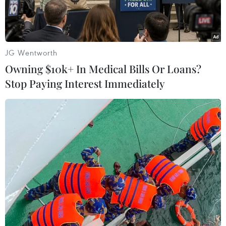
JG Wentworth
Owning $10k+ In Medical Bills Or Loans?
Stop Paying Interest Immediately
Mưa lớn gây ngập lụt tại phường Phan Đình Phùng, tỉnh Thái
Nguyên. (Ảnh: Quân Trang/TTXVN)
Thủ tướng Chính phủ Phạm Minh Chính vừa ký
Quyết định số 2221/QĐ-TTg ngày 8/10/2025 hỗ
trợ khẩn cấp kinh phí cho các tỉnh Thái Nguyên,