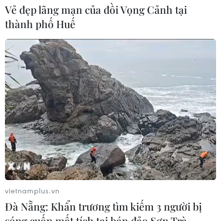
Vẻ đẹp lãng mạn của đồi Vọng Cảnh tại
Đề xuất hơn 65.500 tỷ đồng đầu tư
thành phố Huế
Dự án đường cao tốc nối Lai Châu-
Lào Cai
08/08/2026 08:45
Vùng 3 Hải quân cứu thành công 1
nạn nhân bị sóng cuốn tại Mũi Nghê
08/08/2026 08:43
Điều bình dị "xây" thành phố Cảng
thịnh vượng, bền vững
08/08/2026 08:25
vietnamplus.vn
Đà Nẵng: Khẩn trương tìm kiếm 3 người bị
sóng cuốn mất tích tại bán đảo Sơn Trà