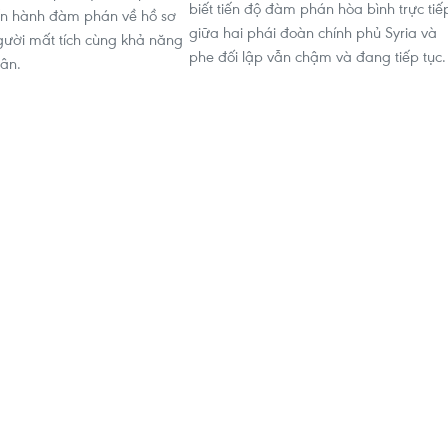
biết tiến độ đàm phán hòa bình trực tiế
iến hành đàm phán về hồ sơ
giữa hai phái đoàn chính phủ Syria và
gười mất tích cùng khả năng
phe đối lập vẫn chậm và đang tiếp tục.
hân.