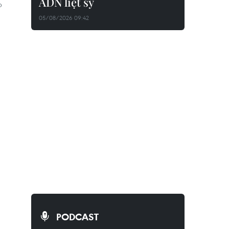
ADN liệt sỹ
p
05/08/2026 09:42
PODCAST