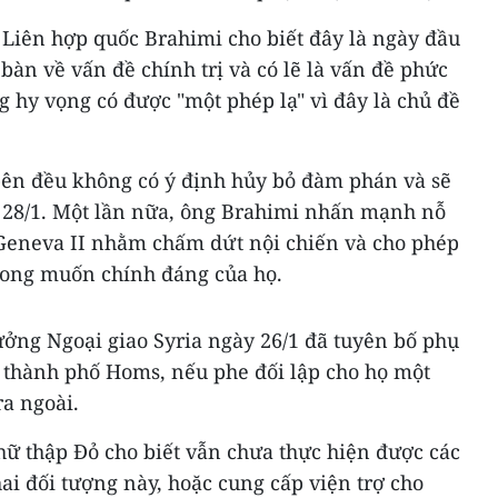
 Liên hợp quốc Brahimi cho biết đây là ngày đầu
bàn về vấn đề chính trị và có lẽ là vấn đề phức
 hy vọng có được "một phép lạ" vì đây là chủ đề
 bên đều không có ý định hủy bỏ đàm phán và sẽ
 28/1. Một lần nữa, ông Brahimi nhấn mạnh nỗ
 Geneva II nhằm chấm dứt nội chiến và cho phép
mong muốn chính đáng của họ.
ưởng Ngoại giao Syria ngày 26/1 đã tuyên bố phụ
i thành phố Homs, nếu phe đối lập cho họ một
ra ngoài.
hữ thập Đỏ cho biết vẫn chưa thực hiện được các
hai đối tượng này, hoặc cung cấp viện trợ cho