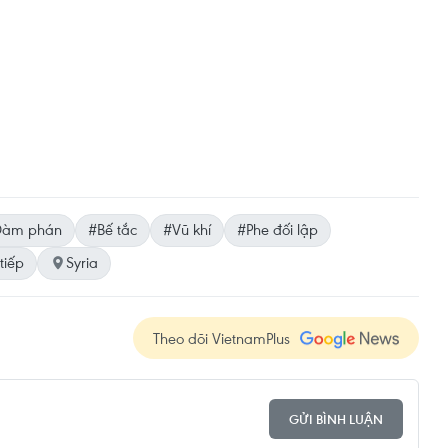
Đàm phán
#Bế tắc
#Vũ khí
#Phe đối lập
tiếp
Syria
Theo dõi VietnamPlus
GỬI BÌNH LUẬN