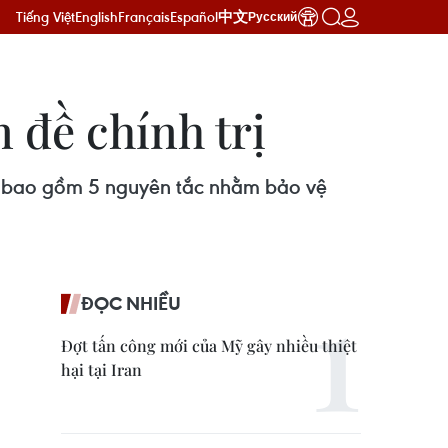
Tiếng Việt
English
Français
Español
中文
Русский
n đề chính trị
bố bao gồm 5 nguyên tắc nhằm bảo vệ
ĐỌC NHIỀU
Đợt tấn công mới của Mỹ gây nhiều thiệt
hại tại Iran