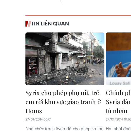
TIN LIÊN QUAN
Syria cho phép phụ nữ, trẻ
Chính ph
em rời khu vực giao tranh ở
Syria đà
Homs
tù nhân
27/01/2014 05:01
27/01/2014 01:5
Nhà chức trách Syria đã cho phép sơ tán
Hai phái đoà