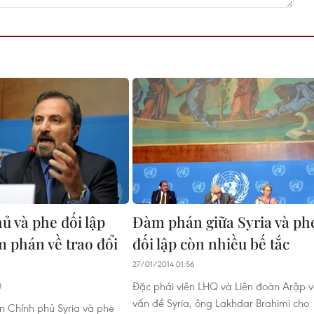
ủ và phe đối lập
Đàm phán giữa Syria và ph
m phán về trao đổi
đối lập còn nhiều bế tắc
27/01/2014 01:56
Đặc phái viên LHQ và Liên đoàn Arập v
8
vấn đề Syria, ông Lakhdar Brahimi cho
n Chính phủ Syria và phe