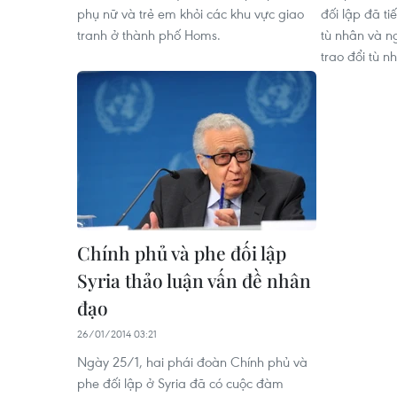
phụ nữ và trẻ em khỏi các khu vực giao
đối lập đã t
tranh ở thành phố Homs.
tù nhân và n
trao đổi tù n
Chính phủ và phe đối lập
Syria thảo luận vấn đề nhân
đạo
26/01/2014 03:21
Ngày 25/1, hai phái đoàn Chính phủ và
phe đối lập ở Syria đã có cuộc đàm