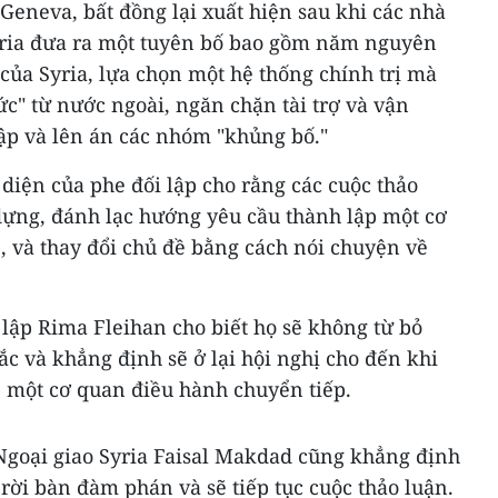
eneva, bất đồng lại xuất hiện sau khi các nhà
ria đưa ra một tuyên bố bao gồm năm nguyên
của Syria, lựa chọn một hệ thống chính trị mà
ức" từ nước ngoài, ngăn chặn tài trợ và vận
lập và lên án các nhóm "khủng bố."
 diện của phe đối lập cho rằng các cuộc thảo
ựng, đánh lạc hướng yêu cầu thành lập một cơ
, và thay đổi chủ đề bằng cách nói chuyện về
 lập Rima Fleihan cho biết họ sẽ không từ bỏ
tắc và khẳng định sẽ ở lại hội nghị cho đến khi
p một cơ quan điều hành chuyển tiếp.
goại giao Syria Faisal Makdad cũng khẳng định
ời bàn đàm phán và sẽ tiếp tục cuộc thảo luận.