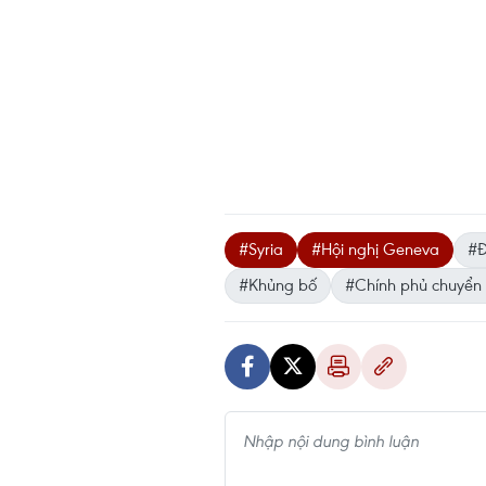
#Syria
#Hội nghị Geneva
#
#Khủng bố
#Chính phủ chuyển 