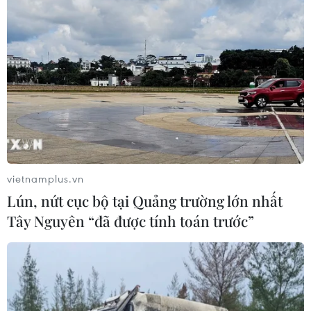
Thu hồi 89 ha đất đấu giá chọn nhà
đầu tư công trình thành phố cảng
hàng không
07/08/2026 06:46
Hàn Quốc đầu tư xây “Thung lũng
K-Vietnam” gắn với hậu duệ dòng họ
Lý
vietnamplus.vn
07/08/2026 06:30
Lún, nứt cục bộ tại Quảng trường lớn nhất
Tây Nguyên “đã được tính toán trước”
Xem thêm