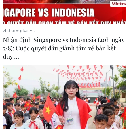
chuyên nghiệp./.
(TTXVN/Vietnam+)
vietnamplus.vn
Nhận định Singapore vs Indonesia (20h ngày
7/8): Cuộc quyết đấu giành tấm vé bán kết
duy …
#Hợp tác Hành lang Kinh tế
#Vân Nam