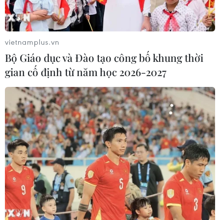
#kết nối thương mại
#liên minh kích cầu
TP. Hà Nội
TP. Hải Phòng
Lào Cai
Quảng Ninh
Trung Quốc
vietnamplus.vn
Bộ Giáo dục và Đào tạo công bố khung thời
gian cố định từ năm học 2026-2027
Theo dõi VietnamPlus
QUAN HỆ VIỆT NAM-TRUNG QUỐC
Doanh nghiệp Trung Quốc đánh giá cao triển
vọng hợp tác cơ giới hóa nông nghiệp với Việt
Nam
Tháo gỡ điểm nghẽn, mở rộng cửa cho trái cây