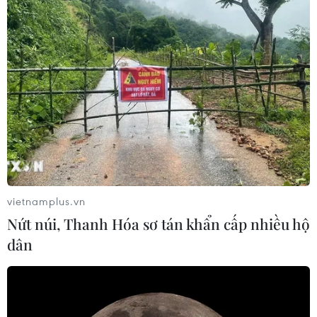
Bộ Nông nghiệp và Phát triển nông thôn và Hải quan
Côn Minh thống nhất sẽ triển khai cửa khẩu thông minh,
xuất nhập khẩu một cửa để thông quan hàng hóa, nông
sản được nhanh hơn.
vietnamplus.vn
Nứt núi, Thanh Hóa sơ tán khẩn cấp nhiều hộ
dân