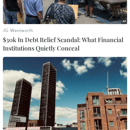
JG Wentworth
$30k In Debt Relief Scandal: What Financial
Institutions Quietly Conceal
Phiên toàn thể hội nghị. (Ảnh: TTXVN)
Chiều 13/11, tại Hà Nội đã diễn các phiên họp
thảo luận chuyên đề về đầu tư-thương mại; văn
hóa, du lịch, y tế, giáo dục; giao thông vận tải,
logistics nằm trong khuôn khổ Hội nghị Hợp tác