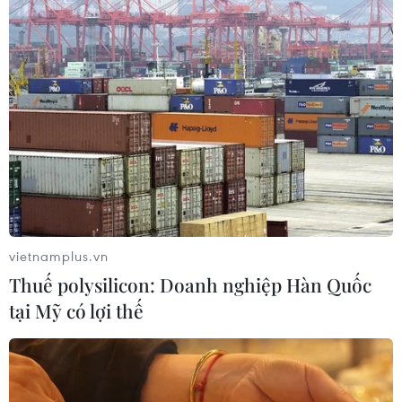
Bộ Tài chính: Thống nhất bốn
Chương trình mục tiêu quốc gia
thành một tổng thể
07/08/2026 13:06
Naver và NVIDIA tăng tốc xây dựng
“Nhà máy AI,” hướng tới doanh thu
từ năm 2027
07/08/2026 13:01
vietnamplus.vn
Thuế polysilicon: Doanh nghiệp Hàn Quốc
Diễn đàn Kinh tế tư nhân Việt Nam
tại Mỹ có lợi thế
2026: Mở rộng không gian hợp lực
công-tư
07/08/2026 12:54