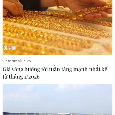
Chuyên gia quốc tế đánh giá tích cực
về tiền đồng của Việt Nam
07/08/2026 12:46
Phép thử sức chống chịu của kinh tế
ASEAN
07/08/2026 12:35
vietnamplus.vn
Giá vàng hướng tới tuần tăng mạnh nhất kể
từ tháng 1/2026
Thuế polysilicon: Doanh nghiệp Hàn
Quốc tại Mỹ có lợi thế
07/08/2026 12:17