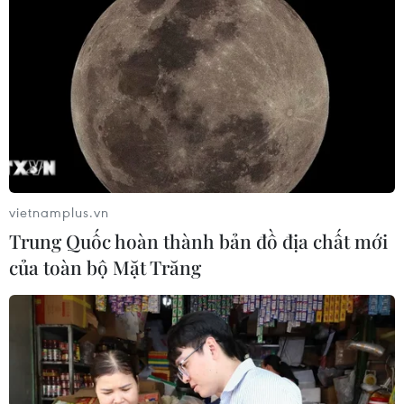
Kết nối giao thương giữa DN Việt Nam và
Vân Nam của Trung Quốc
21/11/2022 11:06
Trung Quốc là thị trường xuất khẩu lớn thứ hai của Việt
Nam, các doanh nghiệp Việt Nam và doanh nghiệp
Trung Quốc có rất nhiều dư địa để tăng cường hợp tác
thương mại, thúc đẩy giao thương.
vietnamplus.vn
Trung Quốc hoàn thành bản đồ địa chất mới
của toàn bộ Mặt Trăng