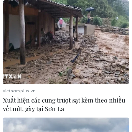
Để trái sầu riêng đáp ứng yêu cầu
xuất khẩu bền vững
07/08/2026 07:34
Tây Ninh thúc đẩy bình dân học vụ
số, tạo động lực phát triển kinh tế số
07/08/2026 07:17
vietnamplus.vn
Xuất hiện các cung trượt sạt kèm theo nhiều
Luật Phát triển đô thị góp phần thể
vết nứt, gãy tại Sơn La
chế hóa đổi mới mô hình phát triển
07/08/2026 06:55