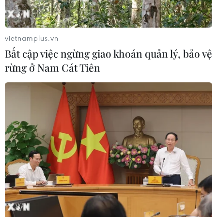
quốc tế.
vietnamplus.vn
Bất cập việc ngừng giao khoán quản lý, bảo vệ
rừng ở Nam Cát Tiên
(TTXVN/Vietnam+)