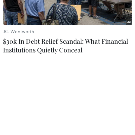
vững.
JG Wentworth
$30k In Debt Relief Scandal: What Financial
Institutions Quietly Conceal
Các đại biểu tham dự Kỳ họp Ban Chấp hành lần thứ 107 của
Hiệp hội Quốc tế các Thị trưởng Pháp ngữ. (Ảnh: TTXVN phát)
Trong các ngày 8-9/6 tại thành phố Namur