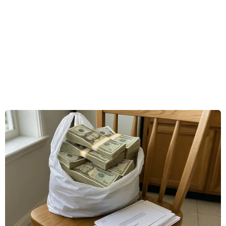
(Vương quốc Bỉ), Kỳ họp Ban Chấp hành lần thứ
107 của Hiệp hội Quốc tế các Thị trưởng Pháp
ngữ (AIMF) đã diễn ra với sự tham dự của đại
diện nhiều địa phương thành viên trên thế giới.
Đoàn đại biểu Thành phố Huế do ông Nguyễn
Khắc Toàn, Phó Bí thư Thành ủy, Chủ tịch Ủy
ban Nhân dân thành phố dẫn đầu tham dự sự
kiện.
Theo phóng viên TTXVN tại Bỉ, việc tham dự kỳ
họp lần này có ý nghĩa quan trọng đối với
Thành phố Huế trong quá trình mở rộng quan
hệ hợp tác quốc tế, tăng cường hội nhập sâu
rộng với cộng đồng các địa phương trên thế
giới, đồng thời khẳng định vai trò, vị thế của
một đô thị di sản năng động và trách nhiệm