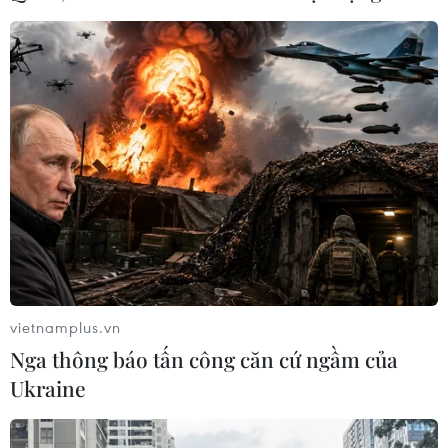
Quốc tế Khoa học và Giáo dục liên ngành (ICISE) tổ
chức khai mạc “Diễn đàn Giáo dục Pháp ngữ.”
vietnamplus.vn
Nga thông báo tấn công căn cứ ngầm của
Ukraine
Nhiều hoạt động phong phú trong Ngày
hội Pháp ngữ tại Thành phố Hồ Chí Minh