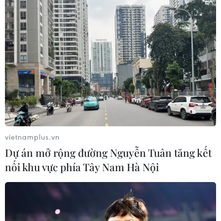
11/04/2026 10:41
Ngày hội gồm nhiều hoạt động đa dạng như cuộc thi
hùng biện tiếng Pháp; tọa đàm giữa các cựu du học
sinh Pháp; hội thảo về cơ hội nghề nghiệp với sự tham
gia của các chuyên gia du lịch...
vietnamplus.vn
Dự án mở rộng đường Nguyễn Tuân tăng kết
nối khu vực phía Tây Nam Hà Nội