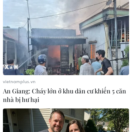
thời gian qua.
Là hai địa phương kết nghĩa, Huế và Namur đã
triển khai hiệu quả nhiều hoạt động trong các
lĩnh vực bảo tồn và phát huy giá trị di sản, giao
lưu văn hóa nghệ thuật, phát triển bền vững và
chuyển đổi số.
Điển hình là các chương trình giao lưu văn hóa
giữa hai thành phố, trong đó có sự tham gia của
đoàn nghệ thuật cà kheo Namur tại Festival
vietnamplus.vn
Nghề truyền thống Huế năm 2023; đồng thời
An Giang: Cháy lớn ở khu dân cư khiến 5 căn
nghiên cứu triển khai dự án “Huế-Thông minh
nhà bị hư hại
và bền vững,” góp phần nâng cao năng lực
quản trị đô thị và cải thiện chất lượng sống cho
người dân.
Trong cuộc trao đổi với Tổng Thư ký Hiệp hội