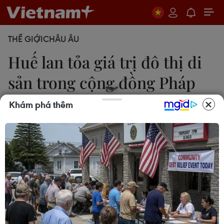
THẾ GIỚI
CHÂU ÂU
Huế lan tỏa giá trị đô thị di
sản trong cộng đồng Pháp
ngữ
Khám phá thêm
Hương Giang-Lan Anh-Duy Tùng
10/06/2026 10:29
Huế tranh thủ các nguồn lực, kinh nghiệm, cơ hội
hợp tác quốc tế để hiện thực hóa mục tiêu xây
dựng Huế là thành phố trực thuộc Trung ương theo
hướng văn hóa, di sản, sinh thái, phát triển bền