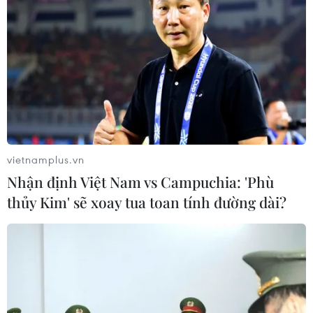
Việt Nam thúc đẩy hợp tác với Tổ chức
Quốc tế Pháp ngữ
13/03/2026 11:37
Việt Nam khẳng định luôn là thành viên tích cực của Tổ
chức Quốc tế Pháp ngữ, mong muốn tăng cường hợp
tác với OIF trong các lĩnh vực giáo dục, kinh tế, chuyển
vietnamplus.vn
đổi số và gìn giữ hòa bình.
Nhận định Việt Nam vs Campuchia: 'Phù
thủy Kim' sẽ xoay tua toan tính đường dài?