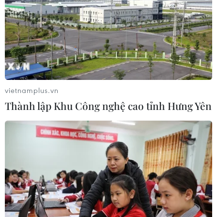
Iran và Oman sắp đạt thỏa thuận về
tuyến hàng hải mới tại eo biển
Hormuz
02/08/2026 22:47
vietnamplus.vn
Thành lập Khu Công nghệ cao tỉnh Hưng Yên
Xem thêm
CƠ QUAN CHỦ QUẢN: THÔNG TẤN XÃ VIỆT NAM
Tổng Biên tập: TRẦN TIẾN DUẨN
Phó Tổng Biên tập: NGUYỄN THỊ TÁM, KHÚC THANH