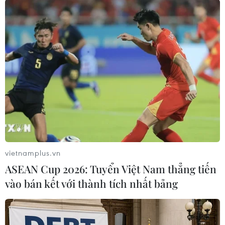
#Làm giàu urani
#Hạt nhân
#Iran
#Israel
Iran
Theo dõi VietnamPlus
vietnamplus.vn
TIN LIÊN QUAN
ASEAN Cup 2026: Tuyển Việt Nam thẳng tiến
vào bán kết với thành tích nhất bảng