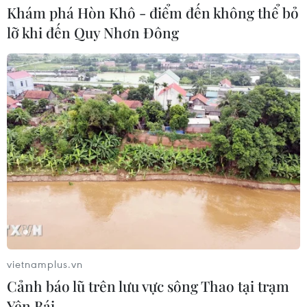
Israel phát triển xét nghiệm máu đơn
Khám phá Hòn Khô - điểm đến không thể bỏ
giản giúp phát hiện sớm ung thư
lỡ khi đến Quy Nhơn Đông
phổi
05/08/2026 03:42
Italy có thể tham gia cơ chế xác minh
giải giáp Hezbollah tại Nam Liban
04/08/2026 22:42
Iran-Oman đàm phán thiết lập tuyến
hàng hải mới qua eo biển Hormuz
04/08/2026 22:42
vietnamplus.vn
Cảnh báo lũ trên lưu vực sông Thao tại trạm
Cố vấn quân sự Iran tiết lộ
Yên Bái