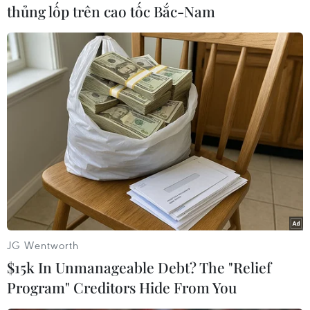
năng làm giàu urani lên mức có thể chế tạo vũ khí
thủng lốp trên cao tốc Bắc-Nam
hạt nhân.
(Vietnam+)
JG Wentworth
$15k In Unmanageable Debt? The "Relief
Program" Creditors Hide From You