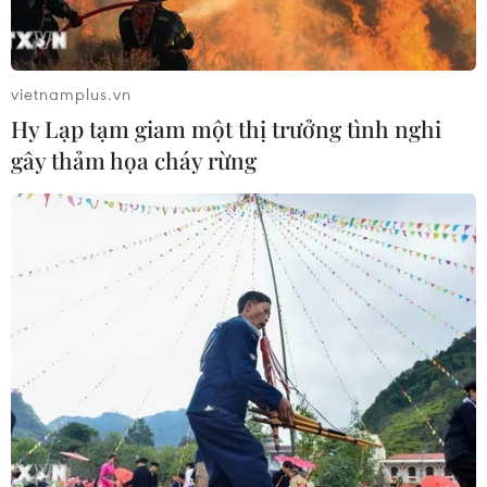
Xung đột Hamas-Israel: Israel chưa
chấp thuận kế hoạch về Dải Gaza
vietnamplus.vn
06/08/2026 03:45
Hy Lạp tạm giam một thị trưởng tình nghi
gây thảm họa cháy rừng
Mỹ dỡ bỏ lệnh trừng phạt đối với
hãng hàng không Iraq
06/08/2026 03:34
Iran và Oman đạt thỏa thuận về
tuyến vận tải thương mại qua eo biển
Hormuz
05/08/2026 22:43