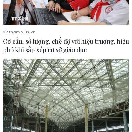
THỦY
Sở hữu trí tuệ
Quy định sử dụng
vietnamplus.vn
RSS
Hỗ trợ
Cơ cấu, số lượng, chế độ với hiệu trưởng, hiệu
Ngôn ngữ
TTXVN
phó khi sắp xếp cơ sở giáo dục
Dịch vụ tin
Quảng cáo
Liên hệ
Giấy phép số: 1374/GP-BTTTT do Bộ Thông tin và Truyền thông
cấp ngày 11/9/2008.
Quảng cáo: Phó TBT Nguyễn Thị Tám: 093.5958688, Email:
tamvna@gmail.com
Điện thoại: (024) 39411349 - (024) 39411348, Fax: (024)