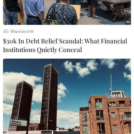
JG Wentworth
$30k In Debt Relief Scandal: What Financial
Institutions Quietly Conceal
Kỹ thuật viên làm việc tại một cơ sở hạt nhân của Iran. (Ảnh:
IRNA/TTXVN)
Tổng Giám đốc Cơ quan Cơ quan Năng lượng
Nguyên tử Quốc tế (IAEA) Rafael Grossi dự đoán
Iran có khả năng sẽ bắt đầu sản xuất urani làm
giàu “trong vài tháng nữa," bất chấp thiệt hại
sau các đòn không kích của Mỹ và Israel.