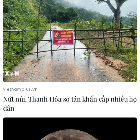
vietnamplus.vn
Nứt núi, Thanh Hóa sơ tán khẩn cấp nhiều hộ
dân
TIN CÙNG CHUYÊN MỤC
Mỹ có đang chuẩn bị một
chiến lược mới nhằm vào Iran?
07/08/2026 10:08