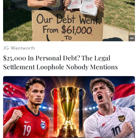
hạt nhân của nước này.
JG Wentworth
$25,000 In Personal Debt? The Legal
Settlement Loophole Nobody Mentions
Mỹ tuyên bố sẵn sàng có hành động quân
sự nếu Iran tiếp tục làm giàu urani
25/06/2025 09:15