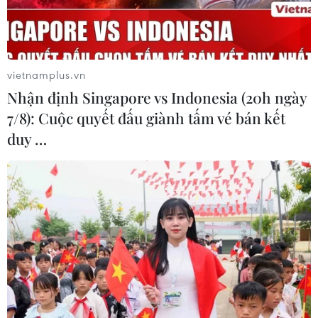
Tổng thống Mỹ Donald Trump tuyên bố Washington sẽ
không để Iran tiếp tục làm giàu urani và cho rằng làm
giàu urani “là điều mà Iran không muốn theo đuổi."
vietnamplus.vn
Nhận định Singapore vs Indonesia (20h ngày
7/8): Cuộc quyết đấu giành tấm vé bán kết
duy …