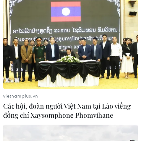
Mỹ
Theo dõi VietnamPlus
TIN LIÊN QUAN
vietnamplus.vn
Các hội, đoàn người Việt Nam tại Lào viếng
đồng chí Xaysomphone Phomvihane