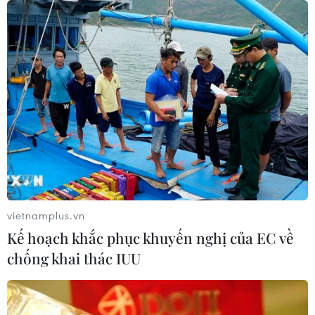
Xung đột Israel-Hamas: Ít nhất 300
trẻ em thiệt mạng trong 300 ngày
qua
06/08/2026 22:56
Iran và Oman thống nhất mở lại eo
biển Hormuz trong 60 ngày
06/08/2026 12:25
vietnamplus.vn
Israel thử nghiệm tên lửa Arrow giữa
Kế hoạch khắc phục khuyến nghị của EC về
lúc căng thẳng khu vực leo thang
chống khai thác IUU
06/08/2026 11:17