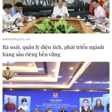
dùng bị hiểu nhầm.
vietnamplus.vn
Rà soát, quản lý diện tích, phát triển ngành
hàng sầu riêng bền vững
Mỹ thay đổi lập trường về các khu định cư
Do Thái ở Bờ Tây
18/11/2019 23:19