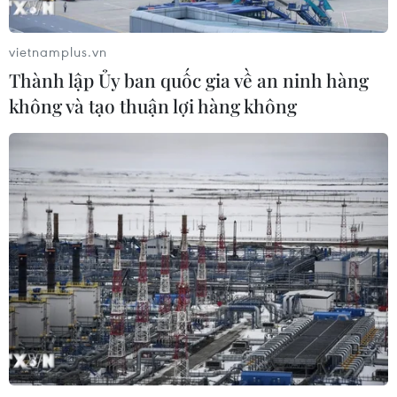
vietnamplus.vn
Thành lập Ủy ban quốc gia về an ninh hàng
CƠ QUAN CHỦ QUẢN: THÔNG TẤN XÃ VIỆT NAM
không và tạo thuận lợi hàng không
Tổng Biên tập: TRẦN TIẾN DUẨN
Phó Tổng Biên tập: NGUYỄN THỊ TÁM, KHÚC THANH
THỦY
Sở hữu trí tuệ
Quy định sử dụng
RSS
Hỗ trợ
Ngôn ngữ
TTXVN
Dịch vụ tin
Quảng cáo
Liên hệ