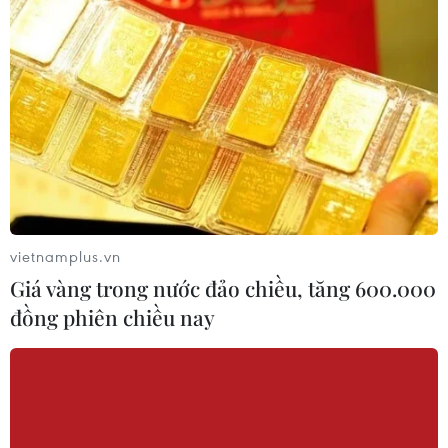
Iran cảnh báo đáp trả nhằm vào hạ
tầng năng lượng khu vực nếu bị tấn
công
06/08/2026 04:37
Iran và Oman đạt thỏa thuận về
tuyến vận tải qua eo biển Hormuz
06/08/2026 04:36
vietnamplus.vn
Giá vàng trong nước đảo chiều, tăng 600.000
Từ hạt nhân đến eo biển
đồng phiên chiều nay
Hormuz: Đòn bẩy chiến lược mới của
Iran
06/08/2026 04:36