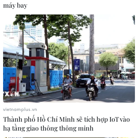
(Vietnam+)
máy bay
vietnamplus.vn
#Khu định cư ở Bờ Tây
#Luật pháp quốc tế
Thành phố Hồ Chí Minh sẽ tích hợp IoT vào
#Mike Pompeo
#Bờ Tây
hạ tầng giao thông thông minh
#Hội đồng Bảo an Liên hợp quốc
Indonesia
Israel