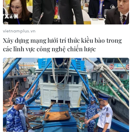
vietnamplus.vn
Xây dựng mạng lưới trí thức kiều bào trong
các lĩnh vực công nghệ chiến lược
Khu định cư Do Thái Givat Zeev của Israel ở thành phố
Ramallah thuộc Khu Bờ Tây chiếm đóng, ngày 25/9/2019.
(Nguồn: AFP/TTXVN)
THX/Reuters đưa tin Ngoại trưởng Indonesia
Retno Marsudi ngày 19/11 nhấn mạnh chính
phủ nước này phản đối tuyên bố của Mỹ ủng hộ