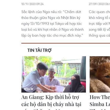
10/11/2023 09:24
27/09/2023 06:
Sắc lệnh của Nga nêu rõ: “Chấm dứt
Các quan chứ
thỏa thuận giữa Nga và Nhật Bản ký
khả năng tổ
ngày 13/10/1993 tại Tokyo về hợp tác
trực tiếp với
loại bỏ vũ khí hạt nhân ở Nga và thành
song tiết lộ 
lập ủy ban hợp tác cho mục đích này.”
thông qua cá