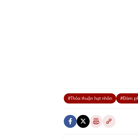
#Thỏa thuận hạt nhân
#Đàm ph