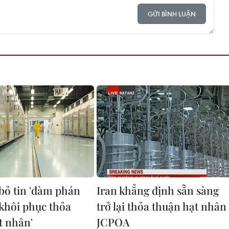
GỬI BÌNH LUẬN
 bỏ tin 'đàm phán
Iran khẳng định sẵn sàng
 khôi phục thỏa
trở lại thỏa thuận hạt nhân
t nhân'
JCPOA