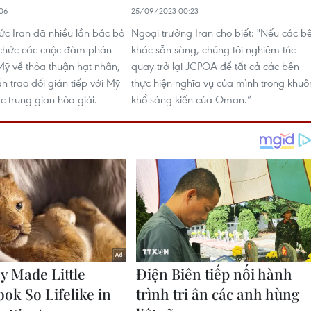
06
25/09/2023 00:23
c Iran đã nhiều lần bác bỏ
Ngoại trưởng Iran cho biết: "Nếu các b
 chức các cuộc đàm phán
khác sẵn sàng, chúng tôi nghiêm túc
 Mỹ về thỏa thuận hạt nhân,
quay trở lại JCPOA để tất cả các bên
vẫn trao đổi gián tiếp với Mỹ
thực hiện nghĩa vụ của mình trong khuô
c trung gian hòa giải.
khổ sáng kiến của Oman.”