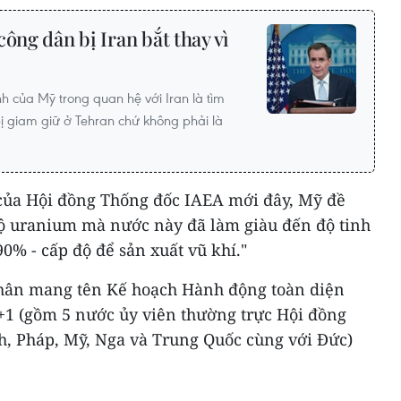
ông dân bị Iran bắt thay vì
h của Mỹ trong quan hệ với Iran là tìm
ị giam giữ ở Tehran chứ không phải là
của Hội đồng Thống đốc IAEA mới đây, Mỹ đề
bộ uranium mà nước này đã làm giàu đến độ tinh
90% - cấp độ để sản xuất vũ khí."
nhân mang tên Kế hoạch Hành động toàn diện
1 (gồm 5 nước ủy viên thường trực Hội đồng
h, Pháp, Mỹ, Nga và Trung Quốc cùng với Đức)