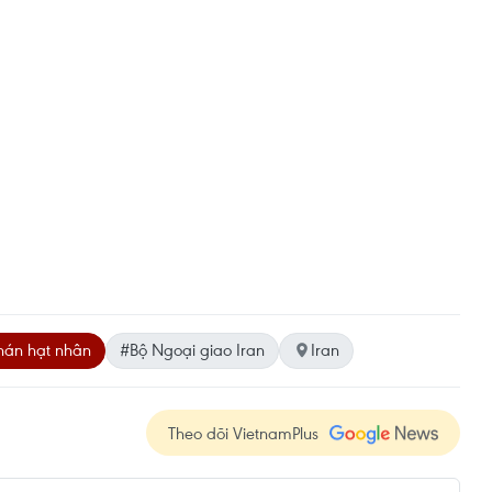
án hạt nhân
#Bộ Ngoại giao Iran
Iran
Theo dõi VietnamPlus