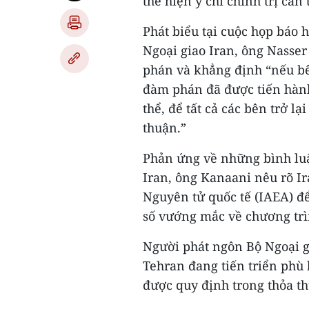
thể hiện ý chí chính trị cần t
Phát biểu tại cuộc họp báo 
Ngoại giao Iran, ông Nass
phán và khẳng định “nếu bên 
đàm phán đã được tiến hành 
thể, để tất cả các bên trở l
thuận.”
Phản ứng về những bình lu
Iran, ông Kanaani nêu rõ I
Nguyên tử quốc tế (IAEA) để
số vướng mắc về chương trì
Người phát ngôn Bộ Ngoại g
Tehran đang tiến triển phù
được quy định trong thỏa t