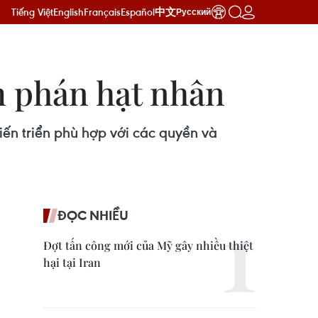
Tiếng Việt
English
Français
Español
中文
Русский
m phán hạt nhân
ến triển phù hợp với các quyền và
ĐỌC NHIỀU
Đợt tấn công mới của Mỹ gây nhiều thiệt
hại tại Iran