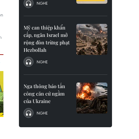
NGHE
ên
Mỹ can thiệp khẩn
cấp, ngăn Israel mở
n
rộng đòn trừng phạt
Hezbollah
NGHE
Nga thông báo tấn
công căn cứ ngầm
của Ukraine
NGHE