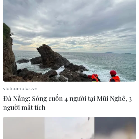
Iran
03/08/2026 06:24
Tổng thống Trump thông báo thời
điểm Mỹ nối lại đàm phán với Iran
03/08/2026 00:50
Xem thêm
vietnamplus.vn
Đà Nẵng: Sóng cuốn 4 người tại Mũi Nghê, 3
người mất tích
CƠ QUAN CHỦ QUẢN: THÔNG TẤN XÃ VIỆT NAM
Tổng Biên tập: TRẦN TIẾN DUẨN