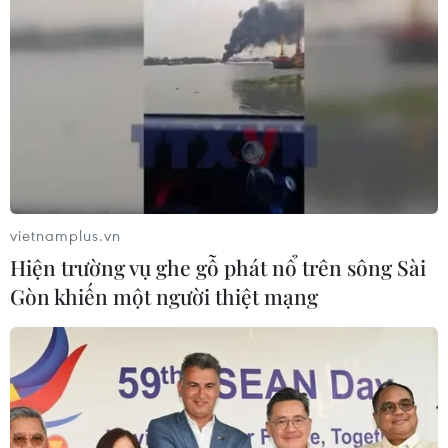
Phó Tổng Biên tập: NGUYỄN THỊ TÁM, KHÚC THANH
THỦY
Sở hữu trí tuệ
Quy định sử dụng
RSS
Hỗ trợ
Ngôn ngữ
TTXVN
Dịch vụ tin
Quảng cáo
vietnamplus.vn
Liên hệ
Hiện trường vụ ghe gỗ phát nổ trên sông Sài
Gòn khiến một người thiệt mạng
Giấy phép số: 1374/GP-BTTTT do Bộ Thông tin và Truyền thông
cấp ngày 11/9/2008.
Quảng cáo: Phó TBT Nguyễn Thị Tám: 093.5958688, Email:
tamvna@gmail.com
Điện thoại: (024) 39411349 - (024) 39411348, Fax: (024)