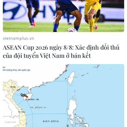
Iran và Oman đạt thỏa thuận về
tuyến vận tải thương mại qua eo biển
Hormuz
05/08/2026 22:43
vietnamplus.vn
ASEAN Cup 2026 ngày 8/8: Xác định đối thủ
Houthi bị nghi đứng sau vụ
của đội tuyển Việt Nam ở bán kết
tấn công đánh chìm tàu hàng Ấn Độ
trên Biển Đỏ
05/08/2026 15:29
Israel và Liban không đạt tiến triển
trong ngày đàm phán đầu tiên
05/08/2026 15:01