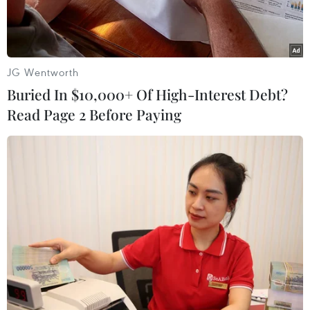
JG Wentworth
Buried In $10,000+ Of High-Interest Debt?
Read Page 2 Before Paying
Một nhà máy lọc dầu của Iraq. (Ảnh: AFP/ TTXVN)
Thủ tướng Iraq Mohammed Shia al-Sudani ngày
23/2 thông báo nước này đã mở cửa lại nhà máy
lọc dầu North tại tỉnh Baiji sau một thập niên
đóng cửa.