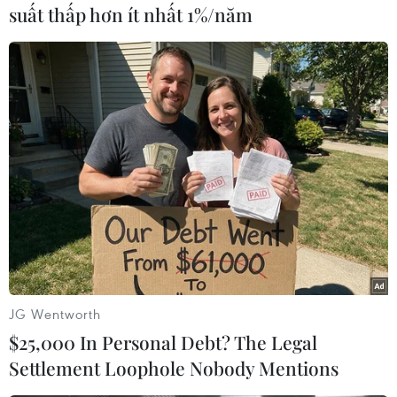
suất thấp hơn ít nhất 1%/năm
#Nhà máy lọc dầu
#Nhà nước Hồi giáo (IS) tự xưng
#al-Qaeda
#Tổ chức khủng bố
Iraq
Theo dõi VietnamPlus
JG Wentworth
$25,000 In Personal Debt? The Legal
Settlement Loophole Nobody Mentions