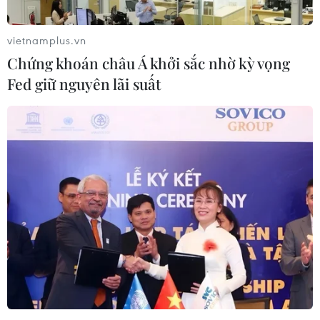
vietnamplus.vn
Chứng khoán châu Á khởi sắc nhờ kỳ vọng
Fed giữ nguyên lãi suất