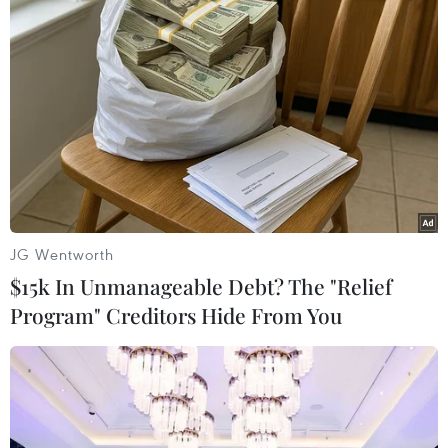
Nhà máy lọc dầu Dangote có kế hoạch xuất khẩu lượng
xăng dầu dư thừa, biến nhà sản xuất dầu lớn nhất châu
Phi này thành một trung tâm xuất khẩu các sản phẩm
dầu mỏ.
JG Wentworth
$15k In Unmanageable Debt? The "Relief
Program" Creditors Hide From You