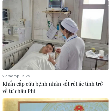
vietnamplus.vn
Khẩn cấp cứu bệnh nhân sốt rét ác tính trở
về từ châu Phi