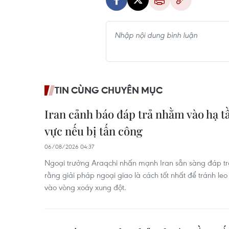
TIN CÙNG CHUYÊN MỤC
Iran cảnh báo đáp trả nhằm vào hạ t
vực nếu bị tấn công
06/08/2026 04:37
Ngoại trưởng Araqchi nhấn mạnh Iran sẵn sàng đáp trả
rằng giải pháp ngoại giao là cách tốt nhất để tránh le
vào vòng xoáy xung đột.