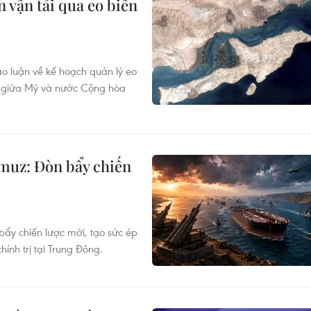
 vận tải qua eo biển
ảo luận về kế hoạch quản lý eo
ột giữa Mỹ và nước Cộng hòa
muz: Đòn bẩy chiến
bẩy chiến lược mới, tạo sức ép
ính trị tại Trung Đông.