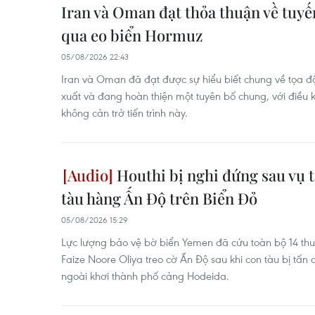
Iran và Oman đạt thỏa thuận về tuyế
qua eo biển Hormuz
05/08/2026 22:43
Iran và Oman đã đạt được sự hiểu biết chung về tọa đ
xuất và đang hoàn thiện một tuyên bố chung, với điều k
không cản trở tiến trình này.
Houthi bị nghi đứng sau vụ 
tàu hàng Ấn Độ trên Biển Đỏ
05/08/2026 15:29
Lực lượng bảo vệ bờ biển Yemen đã cứu toàn bộ 14 thu
Faize Noore Oliya treo cờ Ấn Độ sau khi con tàu bị tấn 
ngoài khơi thành phố cảng Hodeida.