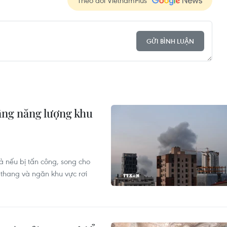
Theo dõi VietnamPlus
GỬI BÌNH LUẬN
ầng năng lượng khu
 nếu bị tấn công, song cho
o thang và ngăn khu vực rơi