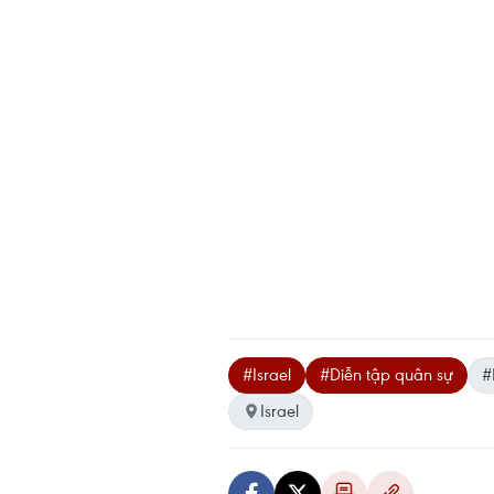
#Israel
#Diễn tập quân sự
#
Israel