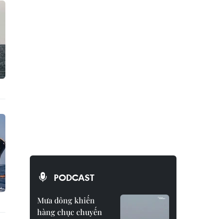
PODCAST
Mưa dông khiến
hàng chục chuyến