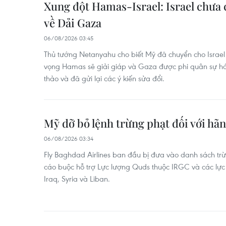
Xung đột Hamas-Israel: Israel chưa
về Dải Gaza
06/08/2026 03:45
Thủ tướng Netanyahu cho biết Mỹ đã chuyển cho Israel
vọng Hamas sẽ giải giáp và Gaza được phi quân sự hóa
thảo và đã gửi lại các ý kiến sửa đổi.
Mỹ dỡ bỏ lệnh trừng phạt đối với hã
06/08/2026 03:34
Fly Baghdad Airlines ban đầu bị đưa vào danh sách tr
cáo buộc hỗ trợ Lực lượng Quds thuộc IRGC và các lực
Iraq, Syria và Liban.