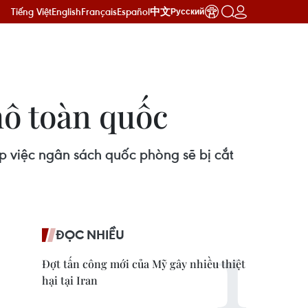
Tiếng Việt
English
Français
Español
中文
Русский
mô toàn quốc
p việc ngân sách quốc phòng sẽ bị cắt
ĐỌC NHIỀU
Đợt tấn công mới của Mỹ gây nhiều thiệt
hại tại Iran