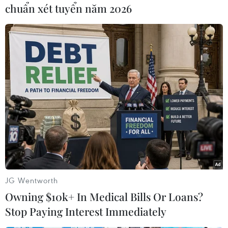
nam giữa các đội Nghệ An-Ninh Bình; Hà Nội-
chuẩn xét tuyển năm 2026
Ninh Thuận; Ninh Bình-Bình Định. Giải diễn ra
từ ngày 28 đến 31/8/2013./.
Đinh Thị Hương (TTXVN)
JG Wentworth
Owning $10k+ In Medical Bills Or Loans?
Stop Paying Interest Immediately