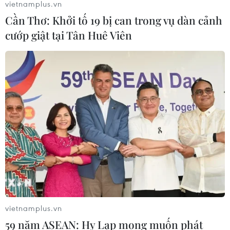
vietnamplus.vn
toàn cầu năm 2030
Cần Thơ: Khởi tố 19 bị can trong vụ dàn cảnh
08/08/2026 02:11
cướp giật tại Tân Huê Viên
Việt Nam vượt xa mức trung bình
toàn cầu về ứng dụng AI trong công
việc
07/08/2026 23:38
Naver và NVIDIA tăng tốc xây dựng
“Nhà máy AI,” hướng tới doanh thu
từ năm 2027
07/08/2026 13:01
APIE Camp 2026: Kết nối sinh viên
vietnamplus.vn
Việt Nam với cộng đồng Internet
59 năm ASEAN: Hy Lạp mong muốn phát