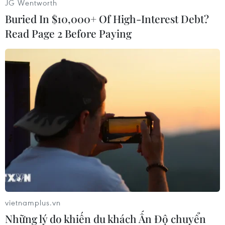
JG Wentworth
phát triển trên nền tảng này, qua đó giới thiệu
Buried In $10,000+ Of High-Interest Debt?
các ứng dụng AI trong trò chơi điện tử.
Read Page 2 Before Paying
Phát biểu tại sự kiện, Chủ tịch Chang Byung Gyu
nhấn mạnh cộng đồng người chơi PUBG là nền
tảng cho thành công của KRAFTON. Ông khẳng
định công ty sẽ tiếp tục tạo ra những trải
nghiệm mới trong cả lĩnh vực game và AI thông
qua hợp tác với Nvidia.
vietnamplus.vn
Những lý do khiến du khách Ấn Độ chuyển