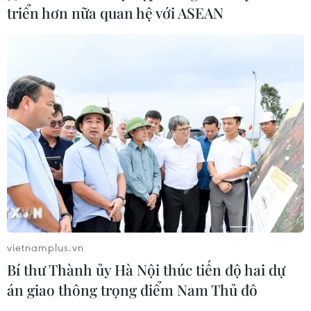
quốc tế
triển hơn nữa quan hệ với ASEAN
07/08/2026 12:04
Khởi động RE:ACT: Thử thách thanh
niên đổi mới sáng tạo vì cộng đồng
bền vững
07/08/2026 10:33
Hạ tầng AI - động lực tăng trưởng
mới của Đông Nam Á
07/08/2026 10:19
vietnamplus.vn
Bí thư Thành ủy Hà Nội thúc tiến độ hai dự
Quân khu 7 đẩy mạnh ứng dụng
án giao thông trọng điểm Nam Thủ đô
khoa học-công nghệ trong tìm kiếm,
quy tập hài cốt liệt sỹ