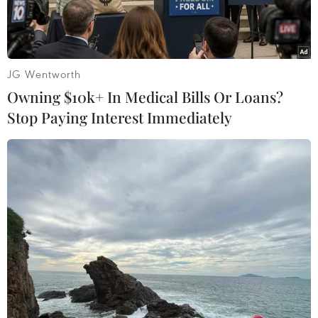
JG Wentworth
Owning $10k+ In Medical Bills Or Loans?
Stop Paying Interest Immediately
Chủ tịch công ty KRAFTON Byung-gyu Chang (áo xanh nhạt) và
Giám đốc điều hành (CEO) tập đoàn NVIDIA Jensen Huang.
(Ảnh: Đức Thắng/TTXVN)
Ngày 7/6, tại thủ đô Seoul, nhà phát triển game
Hàn Quốc KRAFTON và Nvidia tái khẳng định