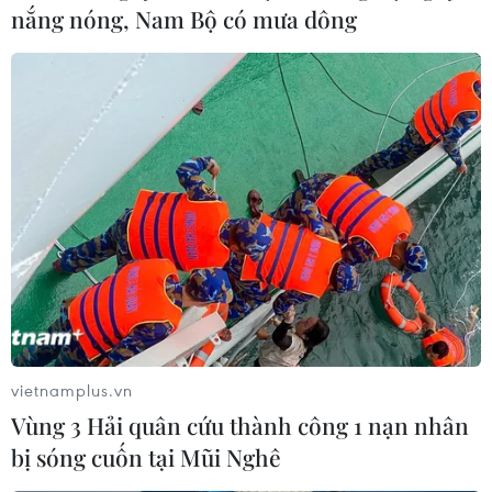
nắng nóng, Nam Bộ có mưa dông
Nvidia: Dự báo thị trường CPU trị giá 200
tỷ USD bao gồm cả Trung Quốc
24/05/2026 04:12
Nvidia đã được Chính phủ Mỹ cấp phép bán dòng chip
H200, nhưng vẫn chưa nhận được sự phê duyệt từ giới
chức Trung Quốc, trong bối cảnh nước này cũng đang
vietnamplus.vn
ra sức thúc đẩy các nhà cung cấp chip nội địa.
Vùng 3 Hải quân cứu thành công 1 nạn nhân
bị sóng cuốn tại Mũi Nghê