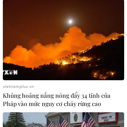
rộng sang các công nghệ thế hệ mới. Tháng 4
vừa qua, Tổng Giám đốc KRAFTON Kim Chang
Han cùng các lãnh đạo công ty đã tới trụ sở
Nvidia tại bang California (Mỹ) để trao đổi với
ông Jensen Huang về các lĩnh vực hợp tác tương
lai, trong đó có robot.
Đầu năm nay, KRAFTON đã thành lập công ty
robot Ludo Robotics và đang đẩy mạnh nghiên
cứu AI cho robot hình người.
Thành lập năm 2007, KRAFTON hiện sở hữu
vietnamplus.vn
nhiều thương hiệu game nổi tiếng như PUBG:
Khủng hoảng nắng nóng đẩy 34 tỉnh của
BATTLEGROUNDS, PUBG MOBILE, inZOI,
Pháp vào mức nguy cơ cháy rừng cao
Subnautica và TERA. Công ty cho biết sẽ tiếp tục
đầu tư vào AI và các công nghệ mới nhằm mở
rộng hệ sinh thái giải trí số trên toàn cầu./