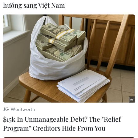
hướng sang Việt Nam
Quang cảnh sự kiện dành cho người hâm mộ trò chơi điện tử
PUBG với sự tham gia của các nhà lãnh đạo KRAFTON và
NVIDIA cùng đông đảo người chơi. (Ảnh: Đức Thắng/TTXVN)
Theo KRAFTON, từ tháng 1/2025, hai bên đã
phát triển mô hình nhân vật AI mang tên CPC
(Co-Playable Character).
PUBG Ally được xây dựng dựa trên mô hình
ngôn ngữ nhỏ hoạt động trực tiếp trên thiết bị
và nền tảng Nvidia ACE, dự kiến sẽ được thử
nghiệm trong chế độ PUBG Arcade ngay trong
JG Wentworth
tháng này.
$15k In Unmanageable Debt? The "Relief
Program" Creditors Hide From You
Hợp tác giữa hai doanh nghiệp cũng đang mở