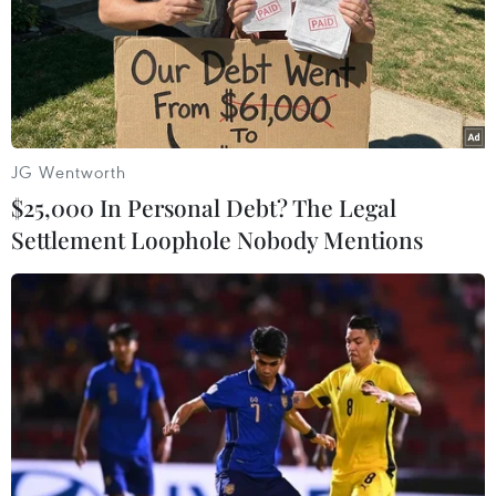
Làn sóng ChatGPT - AI
Trung Quốc: E-Town Bắc Kinh hướng tới trở
thành trung tâm AI toàn cầu năm 2030
JG Wentworth
Việt Nam vượt xa mức trung bình toàn cầu về
$25,000 In Personal Debt? The Legal
ứng dụng AI trong công việc
Settlement Loophole Nobody Mentions
Hạ tầng AI - động lực tăng trưởng mới của
Đông Nam Á
ChatGPT cung cấp tính năng chat không giới
hạn cho người dùng miễn phí
Phát hiện lỗ hổng bảo mật nghiêm trọng trên
loạt trình duyệt tích hợp AI