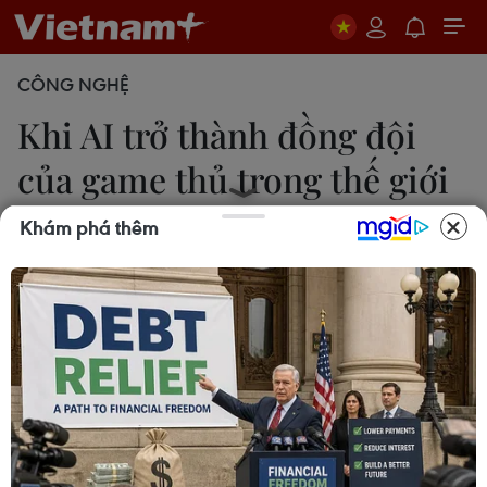
CÔNG NGHỆ
Khi AI trở thành đồng đội
của game thủ trong thế giới
ảo
Khám phá thêm
Đức Thắng
08/06/2026 04:26
KRAFTON và Nvidia đang đưa trí tuệ nhân tạo vào
các tựa game như PUBG thông qua những nhân
vật đồng hành có khả năng tương tác trực tiếp với
người chơi, mở ra trải nghiệm game thế hệ mới.