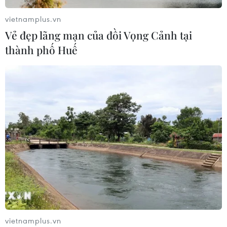
phát động hưởng ứng ngày An ninh
mạng Việt Nam
vietnamplus.vn
Vẻ đẹp lãng mạn của đồi Vọng Cảnh tại
06/08/2026 02:39
thành phố Huế
Thủ tướng: Bảo đảm an ninh mạng
phải gắn kết giữa bảo vệ hệ thống và
con người
06/08/2026 02:30
Công nghệ Robot Da Vinci
nâng cao năng lực phẫu thuật
chuyên sâu tại Bệnh viện K
06/08/2026 02:13
Chọn đúng đầu tàu: Danh mục
vietnamplus.vn