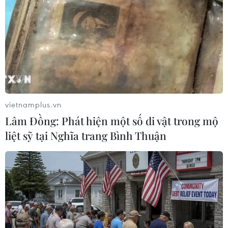
vietnamplus.vn
Lâm Đồng: Phát hiện một số di vật trong mộ
liệt sỹ tại Nghĩa trang Bình Thuận
Vì sao Việt Nam vẫn chưa có Huy chương
Vàng tại ASIAD 2018
23/08/2018 03:57
5 trong số 12 niềm hy vọng của đoàn thể thao Việt Nam