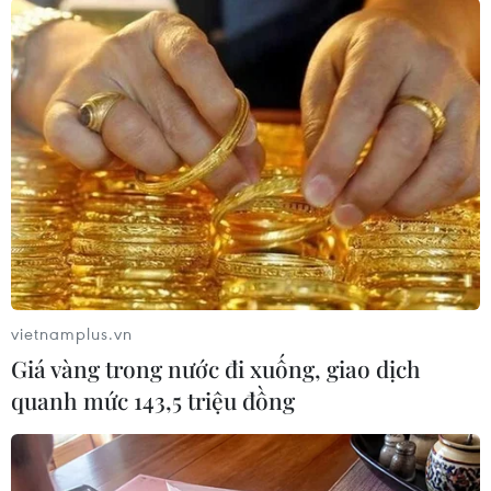
năm nay, các vận động viên thể dục dụng cụ
Việt Nam phấn đấu giành hạng Nhất, Nhì toàn
đoàn ở bộ môn này, mang vinh quang về cho Tổ
quốc.
Giải vô địch Thể dục dụng cụ quốc gia năm 2019
dự kiến bế mạc vào ngày 21/9./.
(TTXVN/Vietnam+)
vietnamplus.vn
Giá vàng trong nước đi xuống, giao dịch
quanh mức 143,5 triệu đồng