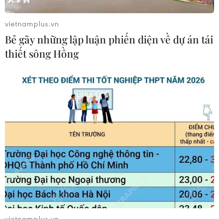
vietnamplus.vn
Bẻ gãy những lập luận phiến diện về dự án tái
thiết sông Hồng
TIN CÙNG CHUYÊN MỤC
Cập nhật lịch thi đấu
bán kết ASEAN Cup 2026 của hai cặp
đấu
10/08/2026 03:08
Hà Nội bế mạc Festival Võ thuật Quốc
tế 2026, lan tỏa hào khí Thăng Long
09/08/2026 14:58
vietnamplus.vn