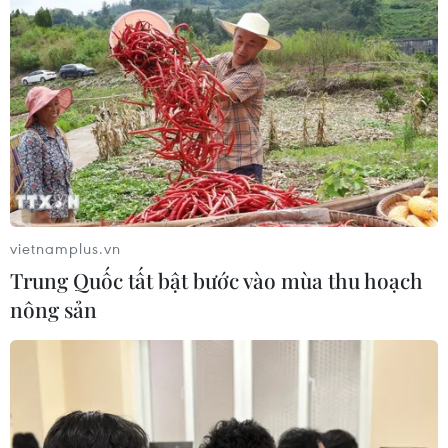
ASEAN Cup 2026: Tuyển Việt Nam
thẳng tiến vào bán kết với thành tích
nhất bảng
07/08/2026 15:58
Đình Bắc rực sáng với cú
đúp, tuyển Việt Nam vào bán kết
ASEAN Cup với ngôi đầu bảng
vietnamplus.vn
07/08/2026 15:49
Trung Quốc tất bật bước vào mùa thu hoạch
nông sản
Lần đầu tiên tổ chức Festival Võ
thuật quốc tế tại Hoàng thành Thăng
Long
07/08/2026 15:36