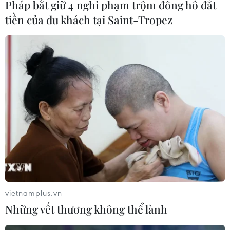
Pháp bắt giữ 4 nghi phạm trộm đồng hồ đắt
tiền của du khách tại Saint-Tropez
Những hy vọng ''vàng'' của thể thao Việt
Nam tại Olympic trẻ 2018
06/10/2018 07:39
"Kình ngư" Nguyễn Huy Hoàng và đô cử Ngô Sơn Đỉnh
là những niềm hy vọng lớn nhất có thể giành huy
chương của thể thao Việt Nam tại giải Olympic trẻ mùa
Hè Buenos Aires 2018.
vietnamplus.vn
Những vết thương không thể lành