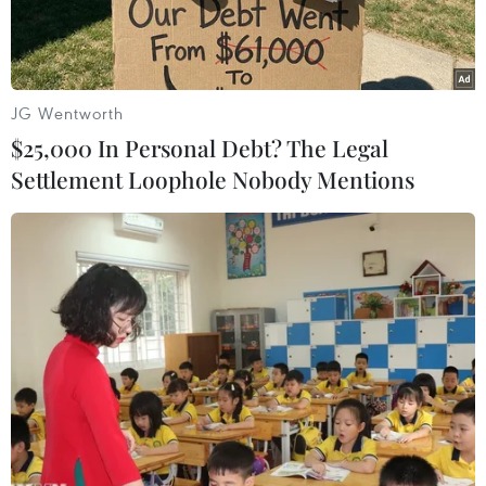
JG Wentworth
$25,000 In Personal Debt? The Legal
Settlement Loophole Nobody Mentions
Vận động viên thi đấu nội dung vòng treo đơn nam ở môn Thể
dục dụng cụ. Ảnh minh họa. (Ảnh: Quang Quyết/TTXVN)
Sáng 19/9, tại Cung thể thao Quần ngựa (Hà
Nội), Giải vô địch Thể dục dụng cụ quốc gia năm
2019 đã chính thức khởi tranh với sự tham dự
của 40 vận động viên đến từ bốn tỉnh, thành