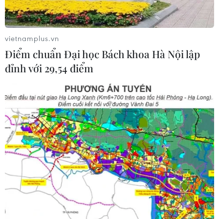
'Phù thủy Kim' sẽ xoay tua toan tính
đường dài?
06/08/2026 08:25
vietnamplus.vn
Điểm chuẩn Đại học Bách khoa Hà Nội lập
HLV Kim Sang-sik: 'Tuyển Việt Nam
đỉnh với 29,54 điểm
hướng tới chiến thắng để giữ ngôi
đầu bảng'
06/08/2026 07:25
Chủ tịch Liên đoàn Bóng đá thế giới
chịu sức ép chưa từng có
06/08/2026 04:12
Futsal Việt Nam bất bại sau trận hòa
khó tin trước chủ nhà Thái Lan