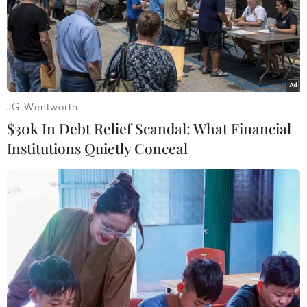
đã ra trận, nhưng việc đi tìm Huy chương Vàng ngày
càng khó và cơn khát “Vàng” thì ngày một trầm trọng
hơn.
JG Wentworth
$30k In Debt Relief Scandal: What Financial
Institutions Quietly Conceal
Lịch thi đấu ASIAD ngày 24/8: 'Mỏ vàng'