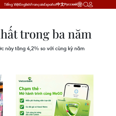
Tiếng Việt
English
Français
Español
中文
Русский
nhất trong ba năm
ớc này tăng 4,2% so với cùng kỳ năm