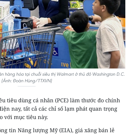
án hàng hóa tại chuỗi siêu thị Walmart ở thủ đô Washington D.C.
(Ảnh: Đoàn Hùng/TTXVN)
tiêu tiêu dùng cá nhân (PCE) làm thước đo chính
iện nay, tất cả các chỉ số lạm phát quan trọng
o với mục tiêu này.
ng tin Năng lượng Mỹ (EIA), giá xăng bán lẻ