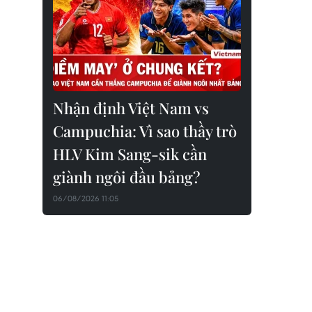
Nhận định Việt Nam vs
Campuchia: Vì sao thầy trò
HLV Kim Sang-sik cần
giành ngôi đầu bảng?
06/08/2026 11:05