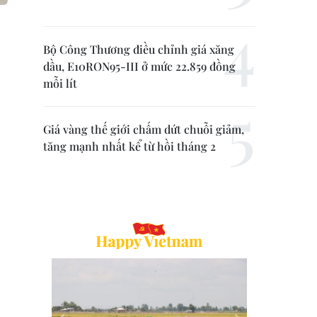
Bộ Công Thương điều chỉnh giá xăng
dầu, E10RON95-III ở mức 22.859 đồng
mỗi lít
Giá vàng thế giới chấm dứt chuỗi giảm,
tăng mạnh nhất kể từ hồi tháng 2