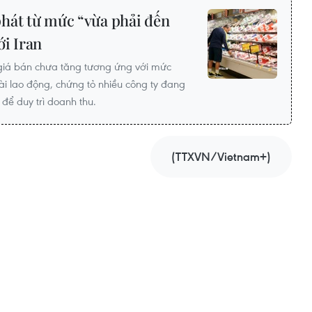
hát từ mức “vừa phải đến
ới Iran
giá bán chưa tăng tương ứng với mức
ài lao động, chứng tỏ nhiều công ty đang
để duy trì doanh thu.
(TTXVN/Vietnam+)