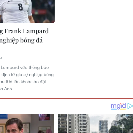
ng Frank Lampard
ự nghiệp bóng đá
03
k Lampard vừa thông báo
 định từ giã sự nghiệp bóng
sau 106 lần khoác áo đội
ia Anh.