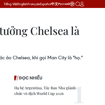
Tiếng Việt
English
Français
Español
中文
Русский
tưởng Chelsea là
c áo Chelsea, khi gọi Man City là "họ."
ĐỌC NHIỀU
Hạ bệ Argentina, Tây Ban Nha giành
chức vô địch World Cup 2026