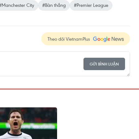
#Manchester City
#Bàn thắng
#Premier League
Theo dõi VietnamPlus
GỬI BÌNH LUẬN