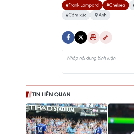
#Frank Lampard
#Chelsea
#Cảm xúc
Anh
TIN LIÊN QUAN