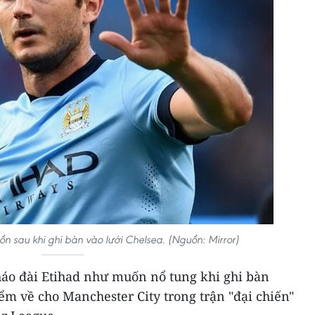
n sau khi ghi bàn vào lưới Chelsea. (Nguồn: Mirror)
áo đài Etihad như muốn nổ tung khi ghi bàn
ểm về cho Manchester City trong trận "đại chiến"