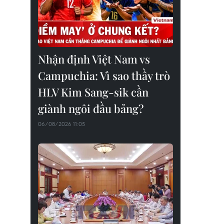
Nhận định Việt Nam vs
Campuchia: Vì sao thầy trò
HLV Kim Sang-sik cần
giành ngôi đầu bảng?
06/08/2026 11:05