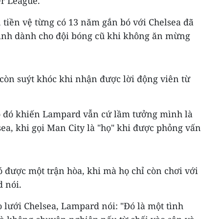
er League.
, tiền vệ từng có 13 năm gắn bó với Chelsea đã
mình dành cho đội bóng cũ khi không ăn mừng
 còn suýt khóc khi nhận được lời động viên từ
 đó khiến Lampard vẫn cứ lầm tưởng mình là
ea, khi gọi Man City là "họ" khi được phỏng vấn
 được một trận hòa, khi mà họ chỉ còn chơi với
 nói.
o lưới Chelsea, Lampard nói: "Đó là một tình