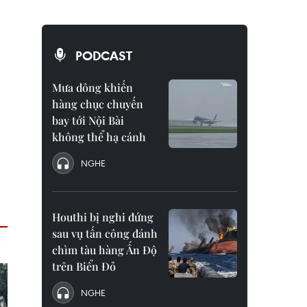
PODCAST
Mưa dông khiến
hàng chục chuyến
bay tới Nội Bài
không thể hạ cánh
NGHE
Houthi bị nghi đứng
sau vụ tấn công đánh
chìm tàu hàng Ấn Độ
trên Biển Đỏ
NGHE