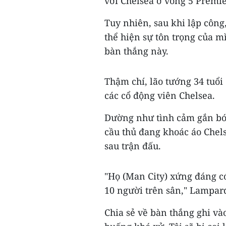
với Chelsea ở vòng 5 Premi
Tuy nhiên, sau khi lập công
thể hiện sự tôn trọng của 
bàn thắng này.
Thậm chí, lão tướng 34 tuổi
các cổ động viên Chelsea.
Dường như tình cảm gắn bó
cầu thủ đang khoác áo Chels
sau trận đấu.
"Họ (Man City) xứng đáng có
10 người trên sân," Lampard
Chia sẻ về bàn thắng ghi và