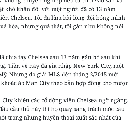
 là không chuyên nghiệp nếu từ chối vào sân và
ật khó khăn đối với một người đã có 13 năm
viên Chelsea. Tôi đã làm hài lòng đội bóng mình
uả hòa, nhưng quả thật, tôi gần như không nói
 chia tay Chelsea sau 13 năm gắn bó sau khi
g. Tiền vệ này đã gia nhập New York City, một
 Mỹ. Nhưng do giải MLS đến tháng 2/2015 mới
 khoác áo Man City theo bản hợp đồng cho mượn
City khiến các cổ động viên Chelsea ngỡ ngàng,
 đầu cầu thủ này thì họ quay sang trách móc câu
 một trong những huyền thoại xuất sắc nhất của