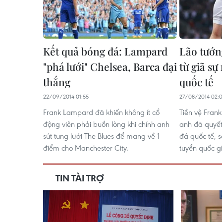
Kết quả bóng đá: Lampard
Lão tướ
"phá lưới" Chelsea, Barca đại
từ giã s
thắng
quốc tế
22/09/2014 01:55
27/08/2014 02:
Frank Lampard đã khiến không ít cổ
Tiền vệ Fran
động viên phải buồn lòng khi chính anh
anh đã quyết
sút tung lưới The Blues để mang về 1
đá quốc tế, 
điểm cho Manchester City.
tuyển quốc g