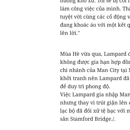
huống khó xử. Tôi sẽ bị coi
làm công việc của mình. Th
tuyệt vời cùng các cổ động 
đang khoác áo với một kết q
lên lời."
Mùa Hè vừa qua, Lampard đã
không được gia hạn hợp đồn
chi nhánh của Man City tại
khởi tranh nên Lampard đã
để duy trì phong độ.
Việc Lampard gia nhập Man 
nhưng thay vì trút giận lên
lạc bộ đã đối xử tệ bạc với
sân Stamford Bridge./.