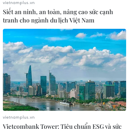
07/08/2026 00:22
vietnamplus.vn
Siết an ninh, an toàn, nâng cao sức cạnh
tranh cho ngành du lịch Việt Nam
Nga thông báo tấn công căn
cứ ngầm của Ukraine
06/08/2026 16:21
Tây Ban Nha: 100 người thiệt mạng
trong vụ vượt biển ồ ạt vào Ceuta
06/08/2026 16:03
Đức tuyên án chung thân đối tượng
gây vụ lao xe vào đám đông ở
vietnamplus.vn
Munich
Vietcombank Tower: Tiêu chuẩn ESG và sức