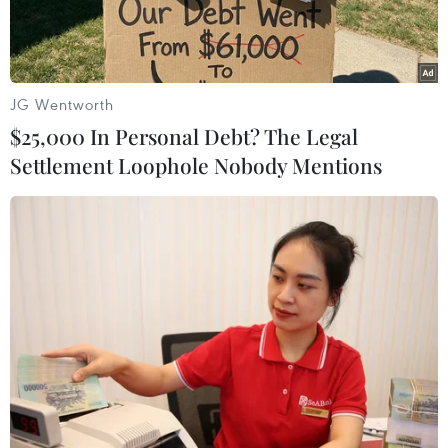
JG Wentworth
$25,000 In Personal Debt? The Legal
Settlement Loophole Nobody Mentions
Tổng thống Nga Vladimir Putin (phải) và Thủ tướng Đức Angela
Merkel (trái) tại cuộc họp báo chung ở Moskva,Nga, ngày 11/1.
(Nguồn: AFP/TTXVN)
Ngày 11/1, Thủ tướng Đức Angela Merkel đã có
chuyến thăm tới Nga và hội đàm với Tổng thống
nước chủ nhà Vladimir Putin, trong đó hai nhà
lãnh đạo đã thể hiện sự đồng thuận về hàng loạt