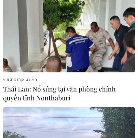
Đan Mạch: Xả súng tại Holbaek,
nhiều người bị thương
10/08/2026 01:04
Xuất khẩu của Đức sang Trung Quốc
giảm mạnh
09/08/2026 22:05
vietnamplus.vn
Thái Lan: Nổ súng tại văn phòng chính
quyền tỉnh Nonthaburi
Nghịch lý tại các cường quốc du lịch
Địa Trung Hải
09/08/2026 22:00