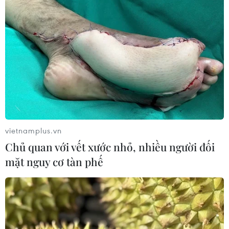
Tổng thống Nga Vladimir Putin và người đồng cấp Thổ
Nhĩ Kỳ Tayyip Erdogan đã chính thức khánh thành dự
án đường ống dẫn khí đốt từ Nga, qua Thổ Nhĩ Kỳ, tới
miền Nam châu Âu.
vietnamplus.vn
Chủ quan với vết xước nhỏ, nhiều người đối
mặt nguy cơ tàn phế