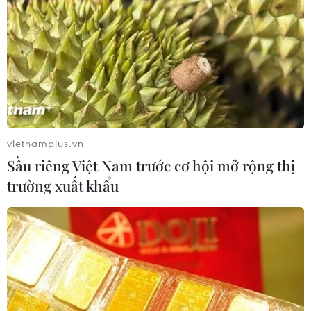
Lãnh đạo Thổ Nhĩ Kỳ, Nga nhất trí kêu gọi
ngừng bắn tại Libya
09/01/2020 06:11
Hai nhà lãnh đạo ra tuyên bố chung kêu gọi hướng tới
một lệnh ngừng bắn tại Libya, đồng thời ủng hộ những
biện pháp cần thiết nhằm ổn định tình hình thực địa ở
quốc gia Bắc Phi này.
vietnamplus.vn
Sầu riêng Việt Nam trước cơ hội mở rộng thị
trường xuất khẩu