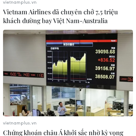
vietnamplus.vn
Vietnam Airlines đã chuyên chở 7,5 triệu
khách đường bay Việt Nam-Australia
Nga kêu gọi đối thoại trực tiếp giữa chính
quyền Kiev và vùng Donbass
26/12/2019 13:47
Ngoại trưởng Nga Sergei Lavrov cho biết việc thiết lập
hòa bình lâu dài tại Ukraine nằm trong lợi ích của Nga
và sẽ tác động tích cực đến các mối quan hệ giữa
Moskva và Kiev.
vietnamplus.vn
Chứng khoán châu Á khởi sắc nhờ kỳ vọng