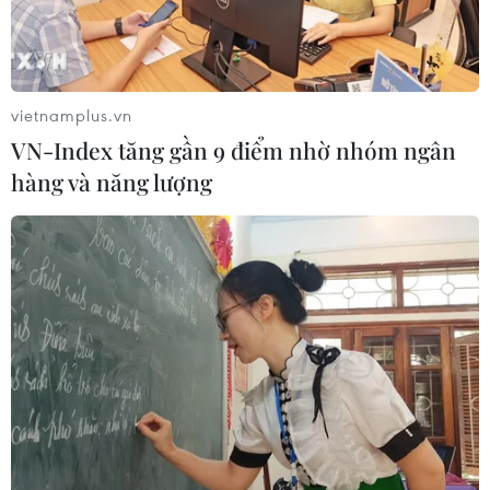
Theo dõi VietnamPlus
vietnamplus.vn
VN-Index tăng gần 9 điểm nhờ nhóm ngân
hàng và năng lượng
TIN LIÊN QUAN