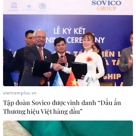
vietnamplus.vn
Tập đoàn Sovico được vinh danh “Dấu ấn
Nga, Thổ Nhĩ Kỳ khánh thành đường ống
Thương hiệu Việt hàng đầu”
dẫn khí đốt tới châu Âu
08/01/2020 23:36