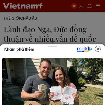
THẾ GIỚI
CHÂU ÂU
Lãnh đạo Nga, Đức đồng
thuận về nhiều vấn đề quốc
tế
Khám phá thêm
Ngọc Biên
12/01/2020 01:40
Tại hội đàm ngày 11/1, Thủ tướng Đức Angela
Merkel và Tổng thống Nga Vladimir Putin đã thể
hiện sự đồng thuận về hàng loạt vấn đề trong
quan hệ song phương và quốc tế cùng quan tâm.