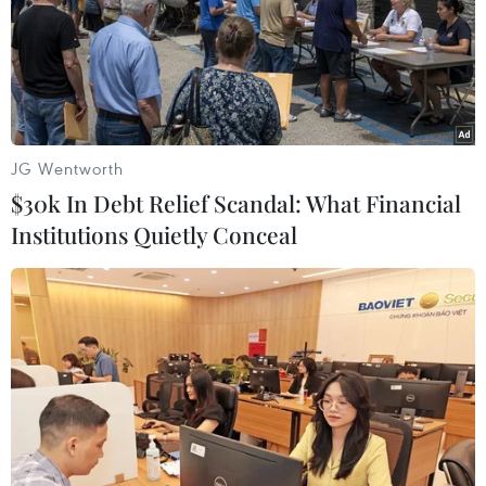
JG Wentworth
$30k In Debt Relief Scandal: What Financial
Institutions Quietly Conceal
#Thủ tướng Đức Angela Merkel
#Vladimir Putin
#Nord Stream 2
#Khí đốt
#Libya
#Boeing 737-800
Đức
Nga