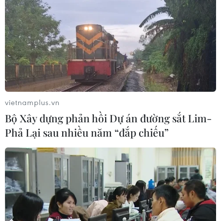
Khám phá điểm du lịch nổi
tiếng Mũi Tobizina ở Nga
09/08/2026 16:20
Nga và Syria đạt thỏa thuận mới về
tương lai hai căn cứ chiến lược
vietnamplus.vn
09/08/2026 15:21
Bộ Xây dựng phản hồi Dự án đường sắt Lim-
Phả Lại sau nhiều năm “đắp chiếu”
Vấn đề người di cư: Đức khôi phục cơ
chế trả người xin tị nạn về Italy
09/08/2026 14:40
Pháp cảnh giác nguy cơ thao túng