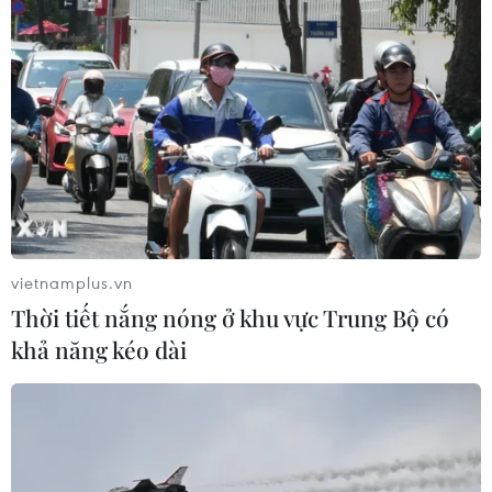
Liên hợp quốc: Xung đột Ukraine trải
qua tháng đẫm máu nhất
05/08/2026 23:47
Đức điều tra vụ UAV gắn thuốc nổ
xuất hiện tại sân bay
05/08/2026 23:43
vietnamplus.vn
Thời tiết nắng nóng ở khu vực Trung Bộ có
Xem thêm
khả năng kéo dài