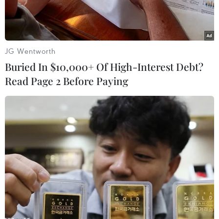
JG Wentworth
Buried In $10,000+ Of High-Interest Debt?
Read Page 2 Before Paying
19 đối tượng cùng tang vật vụ án. (Ảnh do công an cung cấp).
Ngày 14/6, Công an tỉnh Lào Cai thông tin, cơ
quan đã chỉ đạo các phòng nghiệp vụ đột nhập
kiểm tra khách sạn Sông Hồng View (tại
phường Lào Cai), kịp thời ngăn chặn, bắt giữ 19