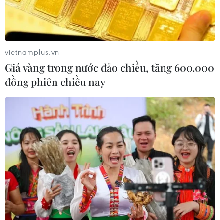
Triệt phá đường dây lừa đảo 250 tỷ
đồng xuyên quốc gia
TP Hồ Chí Minh: Triệt phá 3 ổ nhóm người nước
vietnamplus.vn
ngoài đang lập trung tâm lừa đảo
Giá vàng trong nước đảo chiều, tăng 600.000
Lào Cai: Bắt giữ nhóm đối tượng người nước
đồng phiên chiều nay
ngoài lừa đảo trên không gian mạng
TIN LIÊN QUAN