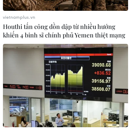
dân
07/08/2026 13:51
vietnamplus.vn
Houthi tấn công dồn dập từ nhiều hướng
Bảo mẫu tại cơ sở mầm non thừa
khiến 4 binh sĩ chính phủ Yemen thiệt mạng
nhận hành vi bạo hành hai trẻ
07/08/2026 12:27
Phát hiện đối tượng tàng trữ trái
phép vũ khí quân dụng
07/08/2026 12:25
Tây Ninh cảnh báo giả mạo cơ quan
đăng ký kinh doanh để lừa đảo
doanh nghiệp