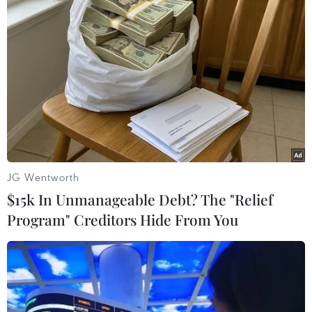
liệu điện tử, phát hiện các đối tượng đã thu thập
được thông tin của 25.000 công dân Trung Quốc
khi đang hoạt động tại địa bàn Campuchia để
phục vụ việc thực hiện hành vi lừa đảo chiếm
đoạt tài sản.
Cơ quan Cảnh sát điều tra Công an tỉnh Lào Cai
đang tiếp tục điều tra, xác minh mở rộng để xử
lý nghiêm theo quy định của pháp luật./.
JG Wentworth
Ngăn chặn kịp
$15k In Unmanageable Debt? The "Relief
Program" Creditors Hide From You
thời đường dây lừa đảo
trực tuyến xuyên quốc gia
quy mô lớn
Công an tỉnh Phú Thọ phối hợp các đơn vị chức
năng phát hiện, ngăn chặn kịp thời một nhóm