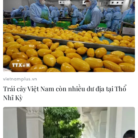
vietnamplus.vn
Trái cây Việt Nam còn nhiều dư địa tại Thổ
Nhĩ Kỳ