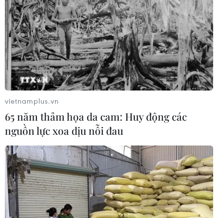
Khởi tố 19 đối tượng cướp
giật tài sản tại Công ty Tân Huê Viên
08/08/2026 08:52
Tây Ninh ngăn chặn, xử lý nghiêm
các vụ việc xâm phạm quyền sở hữu
trí tuệ
vietnamplus.vn
08/08/2026 04:29
65 năm thảm họa da cam: Huy động các
nguồn lực xoa dịu nỗi đau
Dắt chó đi dạo không đúng quy
định, bị phạt đến 2 triệu đồng?
08/08/2026 04:16
CHUYỆN TUẦN QUA: Cảnh