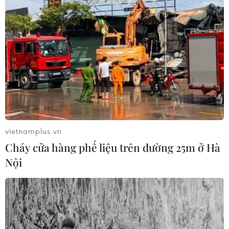
Xây dựng hành lang pháp lý để tháo
gỡ điểm nghẽn, đưa công nghiệp văn
hóa phát triển
09/08/2026 05:26
Chuyển Bộ Công an thông tin 7 cá
nhân bán vàng không rõ nguồn gốc
08/08/2026 14:37
vietnamplus.vn
Cháy cửa hàng phế liệu trên đường 25m ở Hà
Cựu Trưởng ban quản lý chung cư
Nội
lừa bán căn hộ tái định cư, chiếm
đoạt hơn 2 tỷ đồng
08/08/2026 13:41