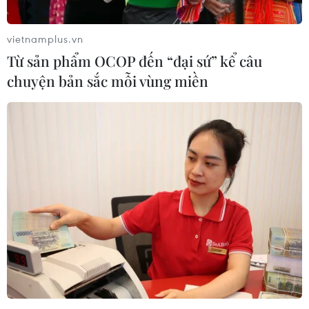
vietnamplus.vn
Từ sản phẩm OCOP đến “đại sứ” kể câu
chuyện bản sắc mỗi vùng miền
Hải Phòng: Khởi tố đối tượng lừa đảo
chiếm đoạt tài sản
07/05/2026 09:15
Công an thành phố Hải Phòng vừa ra quyết định khởi tố
vụ án, khởi tố bị can và lệnh bắt tạm giam đối với
Nguyễn Mạnh Hùng để điều tra về hành vi lừa đảo
chiếm đoạt tài sản.