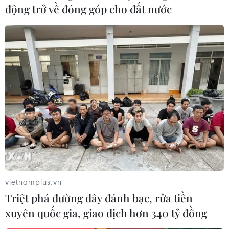
động trở về đóng góp cho đất nước
3 phụ nữ đã chuyển tiền, nhờ Ngọc liên hệ với thầy
phong thủy làm lễ, cúng dường, mua vật phẩm, đá
phong thủy, đồ tâm linh cho gia đình mình.
vietnamplus.vn
Triệt phá đường dây đánh bạc, rửa tiền
xuyên quốc gia, giao dịch hơn 340 tỷ đồng
Khởi tố đối tượng giả danh giáo viên dạy