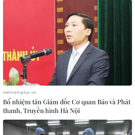
lái xe để lừa đảo, chiếm đoạt tài sản
02/04/2026 06:03
Từ tháng 6/2024 đến 10/2025, có 38 người dân đã
đăng ký tham gia học lái xe và nộp tiền cho đối tượng
Nguyễn Anh Tuấn với tổng số tiền trên 650 triệu đồng.
vietnamplus.vn
Bổ nhiệm tân Giám đốc Cơ quan Báo và Phát
thanh, Truyền hình Hà Nội