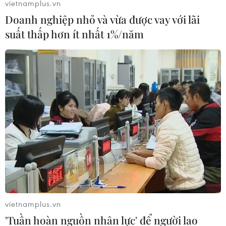
vietnamplus.vn
Doanh nghiệp nhỏ và vừa được vay với lãi
suất thấp hơn ít nhất 1%/năm
Giả danh thầy phong thủy để lừa đảo
chiếm đoạt tài sản
vietnamplus.vn
23/04/2026 04:57
'Tuần hoàn nguồn nhân lực' để người lao
Tin tưởng vào các thông tin của Ngọc đưa ra là thật nên