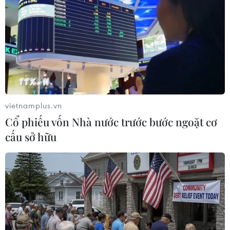
người nước ngoài có dấu hiệu tổ chức lừa đảo
trực tuyến quy mô lớn tại Hà Nội, Lào Cai và Phú
Thọ.
(TTXVN/Vietnam+)
vietnamplus.vn
Cổ phiếu vốn Nhà nước trước bước ngoặt cơ
cấu sở hữu