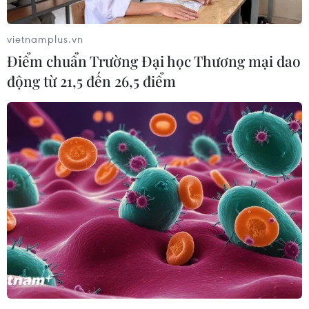
vietnamplus.vn
Điểm chuẩn Trường Đại học Thương mại dao
động từ 21,5 đến 26,5 điểm
Thành phố Hồ Chí Minh dẫn đầu số lượng
tham gia cuộc thi “Học sinh với An ninh
mạng”
24/04/2026 04:32
Nhiều địa phương ghi nhận kết quả nổi bật tại Cuộc thi
“Học sinh với An ninh mạng 2026." Riêng Thành phố Hồ
Chí Minh dẫn đầu cả nước về số lượng học sinh tham
gia với 126.232 em.