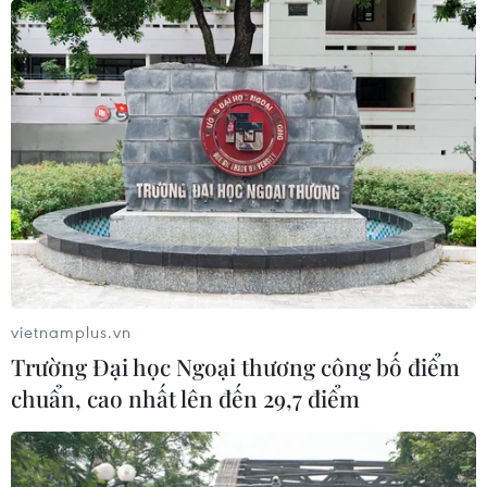
26/05/2026 10:35
Digital Summit Hanoi 2026 quy tụ cơ quan quản lý, các
nhà lãnh đạo doanh nghiệp, nhà đầu tư và chuyên gia
trong hệ sinh thái số để thảo luận về kinh tế số Việt
Nam.
vietnamplus.vn
Trường Đại học Ngoại thương công bố điểm
chuẩn, cao nhất lên đến 29,7 điểm