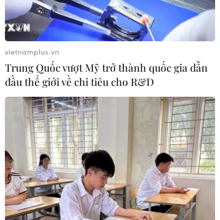
TP Hồ Chí Minh: Triệt phá 3 ổ nhóm người nước
ngoài đang lập trung tâm lừa đảo
Lào Cai: Bắt giữ nhóm đối tượng người nước
vietnamplus.vn
ngoài lừa đảo trên không gian mạng
Trung Quốc vượt Mỹ trở thành quốc gia dẫn
đầu thế giới về chi tiêu cho R&D
TIN LIÊN QUAN