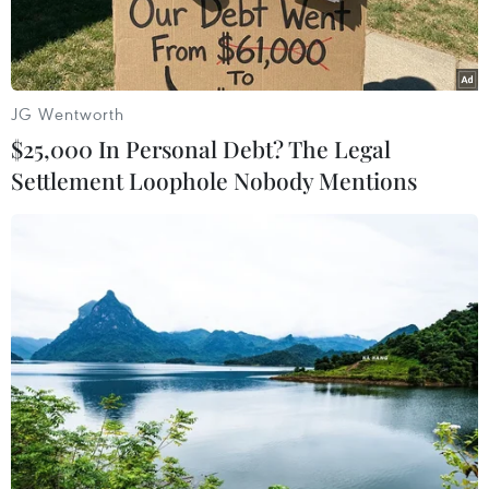
JG Wentworth
$25,000 In Personal Debt? The Legal
Settlement Loophole Nobody Mentions
Các hoạt động tại "Bức tường An ninh mạng" được thiết kế phù
hợp với nhiều nhóm đối tượng, từ học sinh, sinh viên đến người
cao tuổi. (Ảnh: BCA)
Ngày 10/6, Cục An ninh mạng và phòng, chống
tội phạm sử dụng công nghệ cao (Bộ Công an)
thông tin từ ngày 11-14/6 sẽ tổ chức không gian
trải nghiệm tương tác "Bức tường An ninh