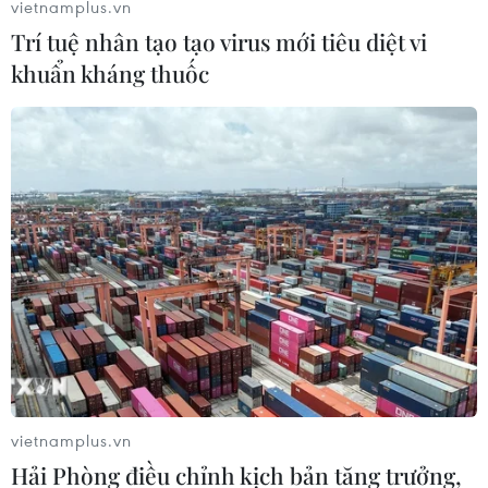
vietnamplus.vn
Trí tuệ nhân tạo tạo virus mới tiêu diệt vi
khuẩn kháng thuốc
Doanh nghiệp nâng cao năng lực an ninh
mạng để phát triển kinh tế số an toàn
17/04/2026 01:26
vietnamplus.vn
Bảo đảm an toàn số không chỉ là nhiệm vụ bảo vệ an
Hải Phòng điều chỉnh kịch bản tăng trưởng,
ninh quốc gia, mà còn là bệ đỡ phòng vệ hữu ích giúp