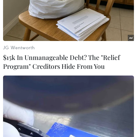
Tp. Hồ Chí Minh
Theo dõi VietnamPlus
JG Wentworth
$15k In Unmanageable Debt? The "Relief
Program" Creditors Hide From You
Lừa đảo Trực tuyến
Thái Nguyên: Triệt phá đường dây tiền ảo với
hơn 3.000 bị hại tham gia
Ninh Bình: Bắt giữ 12 đối tượng lừa đảo trên
không gian mạng xuyên quốc gia
Triệt phá đường dây lừa đảo 250 tỷ
đồng xuyên quốc gia