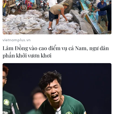
vietnamplus.vn
Lâm Đồng vào cao điểm vụ cá Nam, ngư dân
phấn khởi vươn khơi