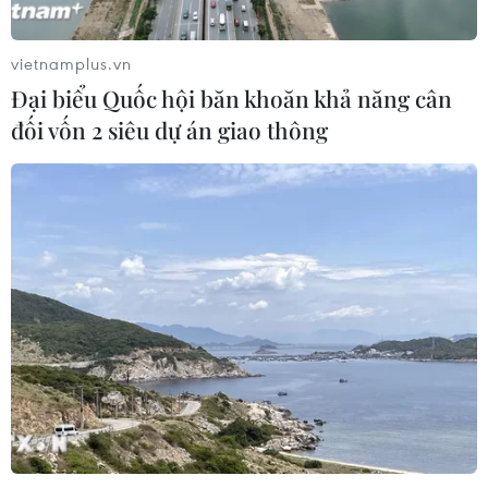
Tổng thống Trump thông báo thời
điểm Mỹ nối lại đàm phán với Iran
vietnamplus.vn
03/08/2026 00:50
Đại biểu Quốc hội băn khoăn khả năng cân
đối vốn 2 siêu dự án giao thông
Iran và Oman sắp đạt thỏa thuận về
tuyến hàng hải mới tại eo biển
Hormuz
02/08/2026 22:47
Yemen có thể trở thành mặt
trận quyết định của xung đột Mỹ-
Iran?
02/08/2026 13:33