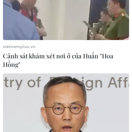
Iran đề xuất thành lập liên minh an
ninh giữa các nước Hồi giáo trong
khu vực
04/08/2026 03:21
vietnamplus.vn
Cảnh sát khám xét nơi ở của Huấn "Hoa
Iran ra điều kiện gì với Mỹ
Hồng"
trước khi mở lại Eo biển Hormuz?
03/08/2026 16:12
Iran tuyên bố chưa đạt đủ điều kiện
để mở lại eo biển Hormuz
03/08/2026 15:59