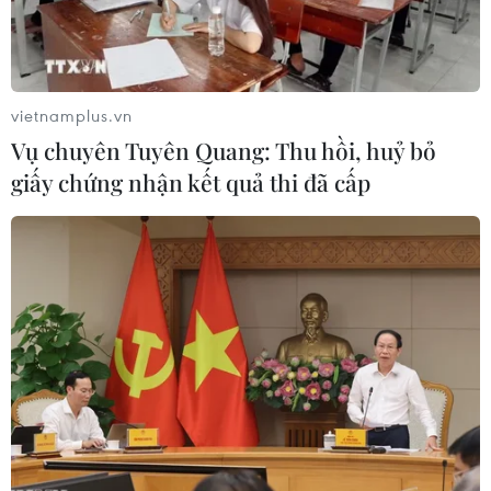
diện
vietnamplus.vn
Vụ chuyên Tuyên Quang: Thu hồi, huỷ bỏ
giấy chứng nhận kết quả thi đã cấp
TIN LIÊN QUAN