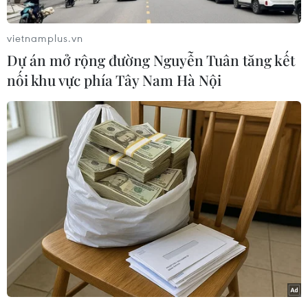
động viện trợ cho Dải Gaza trong khi các
chương trình viện trợ nhân đạo “hoàn toàn
vietnamplus.vn
không đủ” cho người dân tại đây.
Dự án mở rộng đường Nguyễn Tuân tăng kết
Phát biểu trước Hội đồng Nhân quyền Liên hợp
nối khu vực phía Tây Nam Hà Nội
quốc tại Geneva (Thụy Sĩ), ông Guterres nêu rõ
thành phố cực Nam của Dải Gaza, nơi trú ẩn cho
khoảng 1,4 triệu người chạy trốn bạo lực tại
phía Bắc Gaza, là tâm điểm của hoạt động viện
trợ nhân đạo tại vùng lãnh thổ này.
Ông cảnh báo: “Cuộc tấn công tổng lực của
Israel vào thành phố Rafah sẽ không chỉ gây
kinh hoàng cho hơn 1 triệu dân thường
Palestine đang trú ẩn ở đó, mà còn giáng đòn
chí mạng vào các chương trình viện trợ của
chúng tôi.”