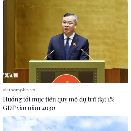
Hormuz
05/08/2026 22:43
Houthi bị nghi đứng sau vụ
tấn công đánh chìm tàu hàng Ấn Độ
trên Biển Đỏ
05/08/2026 15:29
Israel và Liban không đạt tiến triển
trong ngày đàm phán đầu tiên
vietnamplus.vn
05/08/2026 15:01
Hướng tới mục tiêu quy mô dự trữ đạt 1%
GDP vào năm 2030
Xung đột tại Trung Đông: Tàu hàng
Ấn Độ bị đánh chìm trên Biển Đỏ