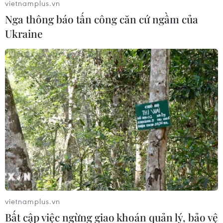
vietnamplus.vn
Nga thông báo tấn công căn cứ ngầm của
Ukraine
Các nước trung gian và Israel nắm được
dàn ý thỏa thuận ngừng bắn tạm thời
26/02/2024 06:02
Các đại diện của Israel, Mỹ, Ai Cập và Qatar đã gặp
nhau tại Paris (Pháp) và 4 bên đã hiểu được khung cơ
bản của một thỏa thuận ngừng bắn tạm thời.
vietnamplus.vn
Bất cập việc ngừng giao khoán quản lý, bảo vệ