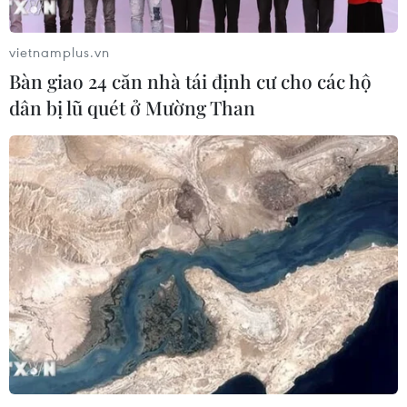
vietnamplus.vn
Bàn giao 24 căn nhà tái định cư cho các hộ
dân bị lũ quét ở Mường Than
TIN CÙNG CHUYÊN MỤC
Iran và Oman thống nhất mở lại eo
biển Hormuz trong 60 ngày
06/08/2026 12:25