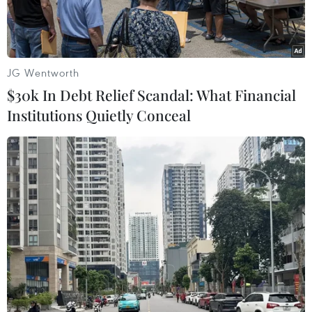
JG Wentworth
$30k In Debt Relief Scandal: What Financial
Institutions Quietly Conceal
Cảnh đổ nát sau cuộc không kích của Israel xuống thành phố
Rafah ở Dải Gaza ngày 22/2/2024. (Ảnh: THX/TTXVN)
Ngày 26/2, Tổng thư ký Liên hợp quốc Antonio
Guterres cảnh báo chiến dịch quân sự quy mô
toàn diện vào thành phố Rafah sẽ cắt đứt hoạt