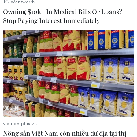
JG Wentworth
người thiệt mạng hàng chục người bị thương
Owning $10k+ In Medical Bills Or Loans?
trong các vụ tấn công này./.
Stop Paying Interest Immediately
(Vietnam+)
vietnamplus.vn
Nông sản Việt Nam còn nhiều dư địa tại thị