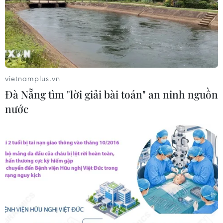
06/08/2026 04:52
Tổng Bí thư, Chủ tịch nước Tô Lâm
sẽ thăm cấp Nhà nước tới Australia và
New Zealand
vietnamplus.vn
06/08/2026 04:30
Đà Nẵng tìm "lời giải bài toán" an ninh nguồn
nước
Mỹ phát tín hiệu ủng hộ ổn định
đồng won của Hàn Quốc
05/08/2026 23:26
Nhật Bản: Nội các thông qua chính
sách giảm thuế tiêu thụ thực phẩm
xuống 1%