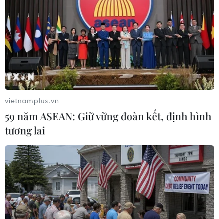
khủng bố mặc trang phục của Taliban, các đối tượng
này đều hoạt động khủng bố tại Kandahar.
vietnamplus.vn
59 năm ASEAN: Giữ vững đoàn kết, định hình
tương lai
Afghanistan: Tấn công vào đoàn xe quân