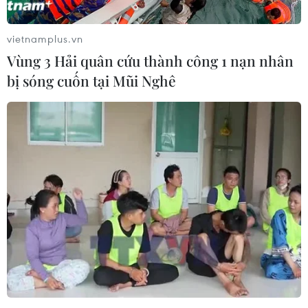
vietnamplus.vn
Vùng 3 Hải quân cứu thành công 1 nạn nhân
bị sóng cuốn tại Mũi Nghê
Taliban phát động chiến dịch tấn công
mùa Xuân ở Afghanistan
12/04/2019 07:19
Taliban kêu gọi các binh sỹ và cảnh sát Afghanistan từ
bỏ chính quyền trong một tuyên bố cho thấy tình hình
lạo lực leo thang trước khi cuộc thương lượng hòa bình
với Mỹ đạt được bất kỳ kết quả nào.