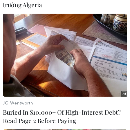
#Afghanistan
#Taliban
#Kabul
trường Algeria
#tấn công mùa Xuân
#Hội đồng Bảo an
#Thiệt mạng
Afghanistan
Theo dõi VietnamPlus
TIN LIÊN QUAN
JG Wentworth
Buried In $10,000+ Of High-Interest Debt?
Read Page 2 Before Paying