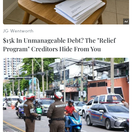
JG Wentworth
$15k In Unmanageable Debt? The "Relief
Program" Creditors Hide From You
Hiện trường vụ đánh bom do phiến quân Taliban tiến hành tại
tỉnh Parwan , Afghanistan ngày 9/4. (Ảnh: THX/TTXVN)
Theo AFP, Hội đồng Bảo an Liên hợp quốc ngày
15/4 đã lên án Taliban của Afghanistan về tuyên
bố phát động cuộc tấn công mùa Xuân, đồng