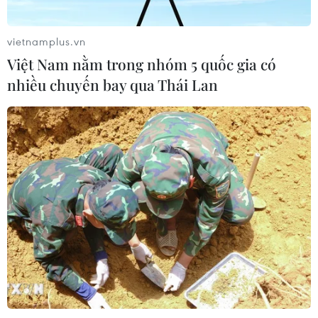
vietnamplus.vn
Xem thêm
Việt Nam nằm trong nhóm 5 quốc gia có
nhiều chuyến bay qua Thái Lan
CƠ QUAN CHỦ QUẢN: THÔNG TẤN XÃ VIỆT NAM
Tổng Biên tập: TRẦN TIẾN DUẨN
Phó Tổng Biên tập: NGUYỄN THỊ TÁM, KHÚC THANH
THỦY
Sở hữu trí tuệ
Quy định sử dụng
RSS
Hỗ trợ
Ngôn ngữ
TTXVN