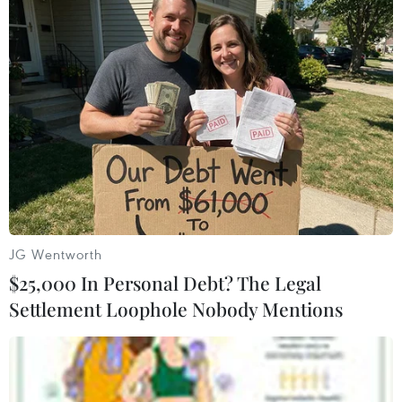
#Champions League
#Paris Saint-Germain
#Barcelona
#Zlatan Ibrahimovic
#Manchester City
#Chelsea
JG Wentworth
$25,000 In Personal Debt? The Legal
Settlement Loophole Nobody Mentions
Theo dõi VietnamPlus