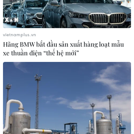
đầu bảng'
06/08/2026 07:25
Chủ tịch Liên đoàn Bóng đá thế giới
vietnamplus.vn
chịu sức ép chưa từng có
Hãng BMW bắt đầu sản xuất hàng loạt mẫu
06/08/2026 04:12
xe thuần điện “thế hệ mới”
Futsal Việt Nam bất bại sau trận hòa
khó tin trước chủ nhà Thái Lan
06/08/2026 02:38
Toàn cảnh ASEAN Cup: Thái
Lan "thắng như chẻ tre", thách thức
tuyển Việt Nam