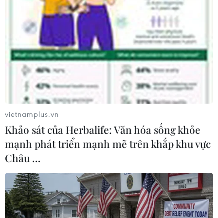
Champions League 2014-15
Barcelona vô địch Champions League: Hãy trao
vương miện cho Lucho!
Gerard Pique lại có hành động "khác người"
sau trận chung kết
HLV Allegri úp mở về tương lai của Pirlo trong
vietnamplus.vn
mùa bóng mới
Khảo sát của Herbalife: Văn hóa sống khỏe
Barcelona lập nên kỳ tích sau chức vô địch
mạnh phát triển mạnh mẽ trên khắp khu vực
Champions League
Châu …
Đánh bại Juventus, Barca lần thứ 5 đăng quang
Champions League