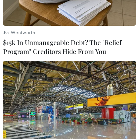
JG Wentworth
$15k In Unmanageable Debt? The "Relief
Program" Creditors Hide From You
PSG liệu có thể tạo nên bất ngờ khi thiếu Ibrahimovic? (Nguồn:
Getty)
Đêm nay, các trận đấu thuộc lượt 2, vòng bảng
UEFA Champions League 2014-2015 các bảng E,
F, G, H sẽ chính thức diễn ra.