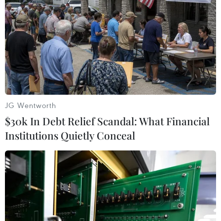
TIN LIÊN QUAN
JG Wentworth
$30k In Debt Relief Scandal: What Financial
Institutions Quietly Conceal
Barcelona đá với "đội hình kỳ dị" 2-5-3 ở