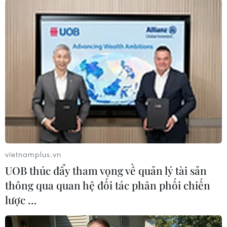
Schalke 04 - Maribor
Bảng H
BATE - Athletic
Zenit - Monaco
(*Ngoại trừ trận CSKA Moskva - Bayern Munich
diễn ra vào lúc 23 giờ ngày 30/9 và Zenit -
Monaco diễn ra lúc 23 giờ ngày 1/10, tất cả các
trận đấu còn lại đều diễn ra vào lúc 01 giờ 45 phút
ngày 1/10)
(Vietnam+)
vietnamplus.vn
UOB thúc đẩy tham vọng về quản lý tài sản
thông qua quan hệ đối tác phân phối chiến
lược …