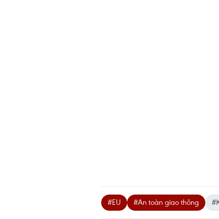
#EU
#An toàn giao thông
#K