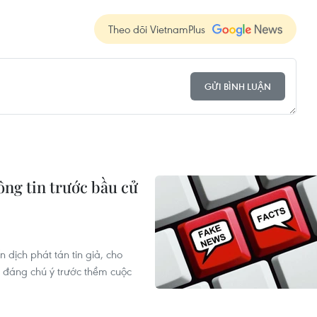
Theo dõi VietnamPlus
GỬI BÌNH LUẬN
ông tin trước bầu cử
n dịch phát tán tin giả, cho
ề đáng chú ý trước thềm cuộc