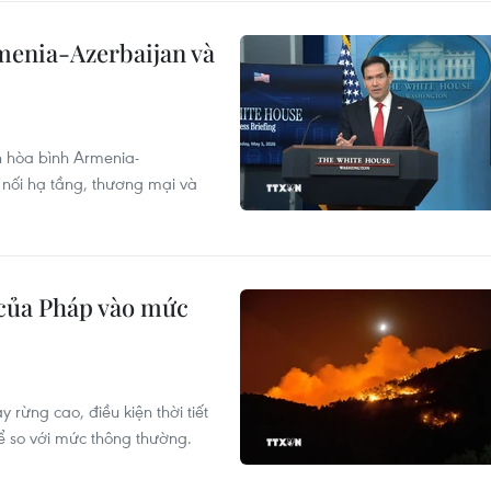
menia-Azerbaijan và
n hòa bình Armenia-
 nối hạ tầng, thương mại và
 của Pháp vào mức
rừng cao, điều kiện thời tiết
ể so với mức thông thường.