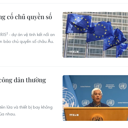
ủng cố chủ quyền số
IS² - dự án vệ tinh kết nối an
ảm bảo chủ quyền số châu Âu.
 công dân thường
ên lửa và thiết bị bay không
của nhau.