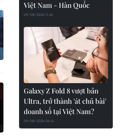
Việt Nam - Hàn Quốc
09/08/2026 11:46
Galaxy Z Fold 8 vượt bản
Ultra, trở thành 'át chủ bài'
doanh số tại Việt Nam?
09/08/2026 04:14