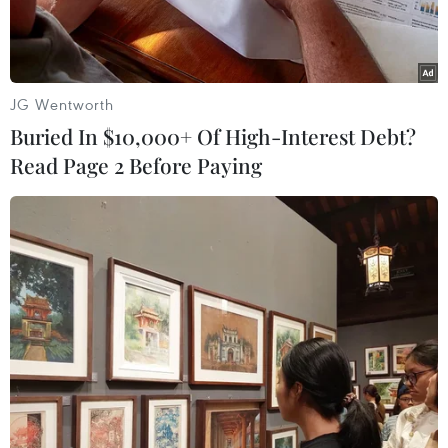
đờicũng như tước bỏ 7 chức vô địch Tour de
France từng được xem là "kỳtích" của Lance
Amstrong vì cuarơ này sử dụng doping,ngày
24/10, ban tổ chức Tour de France đã chính thức
JG Wentworth
công bố lộ trìnhgiải năm tới.
Buried In $10,000+ Of High-Interest Debt?
Read Page 2 Before Paying
Đây được xem là một sự kiện quan trọng bởi
Tour de France 2013 chính làcuộc đua kỷ niệm
100 năm thành lập giải danh giá nhất môn thể
thao tốcđộ này. Vì vậy, lộ trình 3.360 km với 21
chặng trong gần một thángcũng được thiết kế
khá đặc biệt.
Lần đầu tiên, Tour de France xuấtphát từ đảo
Corsica thuộc Địa Trung Hải vào ngày 29/6/2013
vàcũng lần đầu tiên, giải khép lại với đích đến