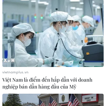
đó, vì người hâm mộ, vì các cuarơ và vì môn
đua xe đạp nóichung."
Chia sẻ quan điểm này, trưởng ban tổ chức
Prudhomme nhấn mạnh: "Xeđạp đang thay đổi.
Không thể nói là các xét nghiệm doping không
hiệuquả. Hãy nhớ là hai nhà vô địch trong 5
năm gần đây đã bị tước danhhiệu vì không qua
được các xét nghiệm tiến hành trong giải"./.
vietnamplus.vn
(TTXVN)
Việt Nam là điểm đến hấp dẫn với doanh
nghiệp bán dẫn hàng đầu của Mỹ