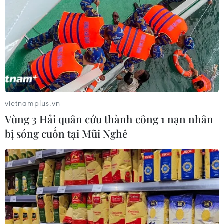
Toàn cảnh ASEAN Cup: Thái
Lan "thắng như chẻ tre", thách thức
tuyển Việt Nam
05/08/2026 07:15
Nhận định Philippines vs
Thái Lan: Madam Pang treo thưởng
vietnamplus.vn
tiền tỷ, "Voi chiến" quyết thắng
Vùng 3 Hải quân cứu thành công 1 nạn nhân
04/08/2026 09:19
bị sóng cuốn tại Mũi Nghê
Đội tuyển Việt Nam nhận
thưởng 2 tỷ đồng sau thắng lợi trước
Indonesia
04/08/2026 04:16