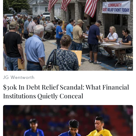
#Tour de France
#Bách niên
#Kỷ niệm
#Doping
#Lộ trình
Anh
JG Wentworth
$30k In Debt Relief Scandal: What Financial
Institutions Quietly Conceal
Theo dõi VietnamPlus