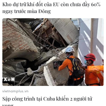
Kho dự trữ khí đốt của EU còn chưa đầy 60%
ngay trước mùa Đông
Khởi tố thêm một em gái của cựu Chủ
tịch Tập đoàn FLC Trịnh Văn Quyết
05/04/2022 10:09
Bà Trịnh Thị Thúy Nga, em gái ruột ông Trịnh Văn Quyết,
bị khởi tố, bắt tạm giam để điều tra về tội "thao túng thị
trường chứng khoán" sau khi một người em gái khác
của ông này cũng bị khởi tố.
vietnamplus.vn
Sập công trình tại Cuba khiến 2 người tử
vong