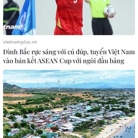
vietnamplus.vn
Đình Bắc rực sáng với cú đúp, tuyển Việt Nam
vào bán kết ASEAN Cup với ngôi đầu bảng