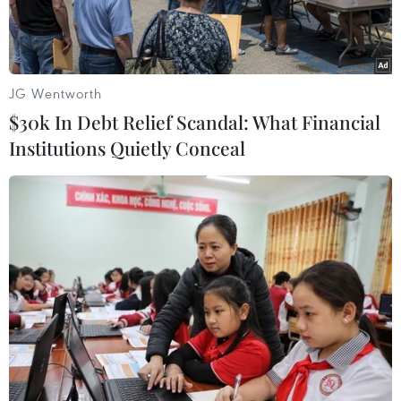
FLC Group.
JG Wentworth
$30k In Debt Relief Scandal: What Financial
Institutions Quietly Conceal
Lực lượng chức năng có mặt tại nhà riêng ông Trịnh Văn Quyết
(Chủ tịch Hội đồng Quản trị Công ty Cổ phần Tập đoàn FLC).
(Ảnh: Phạm Kiên/TTXVN)
Ngày 12/4, Bộ Tư pháp đã ban hành Quyết định