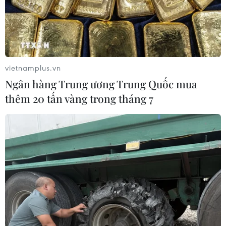
vietnamplus.vn
Ngân hàng Trung ương Trung Quốc mua
thêm 20 tấn vàng trong tháng 7
Vụ Trịnh văn Quyết: Cục Hàng không họp
khẩn với Bamboo Airways
31/03/2022 01:24