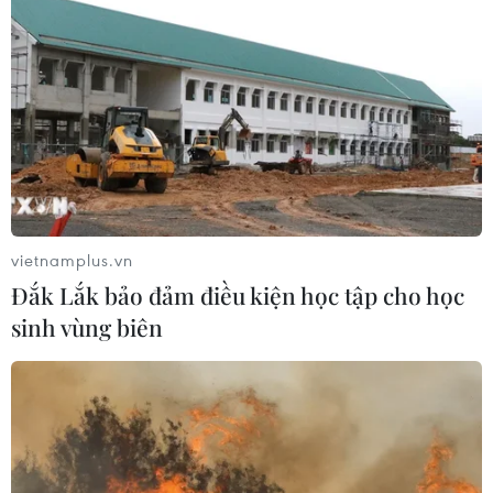
Thêm một nhóm dàn cảnh cướp giật
tại khu Tân Huê Viên sa lưới
06/08/2026 05:57
Khẩn trường khám nghiệm
hiện trường, điều tra nguyên nhân
vụ cháy chợ Biên Hòa
vietnamplus.vn
06/08/2026 04:37
Đắk Lắk bảo đảm điều kiện học tập cho học
sinh vùng biên
Nâng cao hiệu quả đấu tranh phòng,
chống tội phạm và vi phạm pháp luật
06/08/2026 04:13