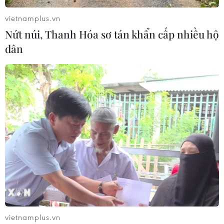
vietnamplus.vn
Nứt núi, Thanh Hóa sơ tán khẩn cấp nhiều hộ
dân
TIN CÙNG CHUYÊN MỤC
Bế mạc Hội thi lực lượng tham gia
bảo vệ an ninh, trật tự ở cơ sở giỏi
toàn quốc
07/08/2026 15:57
Khởi tố, truy nã 3 đối tượng hoạt
động nhằm lật đổ chính quyền nhân
vietnamplus.vn