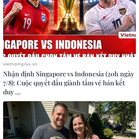
#Bộ Tư pháp
#Miễn nhiệm thành viên Hội đồng trường
#Trường Đại học Luật Hà Nội
#Trịnh Văn Quyết
#Thao túng thị trường chứng khoán
TP. Hà Nội
Theo dõi VietnamPlus
vietnamplus.vn
Nhận định Singapore vs Indonesia (20h ngày
7/8): Cuộc quyết đấu giành tấm vé bán kết
duy …
TIN LIÊN QUAN