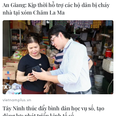
dân
An Giang: Kịp thời hỗ trợ các hộ dân bị cháy
07/08/2026 13:51
nhà tại xóm Chăm La Ma
Bảo mẫu tại cơ sở mầm non thừa
nhận hành vi bạo hành hai trẻ
07/08/2026 12:27
Phát hiện đối tượng tàng trữ trái
phép vũ khí quân dụng
07/08/2026 12:25
Tây Ninh cảnh báo giả mạo cơ quan
vietnamplus.vn
đăng ký kinh doanh để lừa đảo
Tây Ninh thúc đẩy bình dân học vụ số, tạo
doanh nghiệp
động lực phát triển kinh tế số