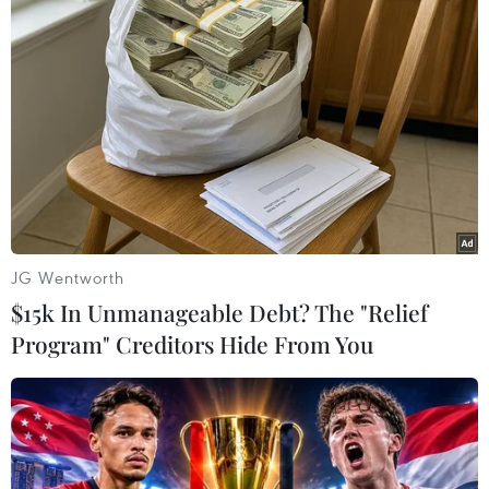
chui" cổ phiếu của chủ tịch Tập đoàn FLC gây
rúng động dư luận và làm chao đảo thị trường
chứng khoán./.
(TTXVN/Vietnam+)
JG Wentworth
$15k In Unmanageable Debt? The "Relief
Program" Creditors Hide From You