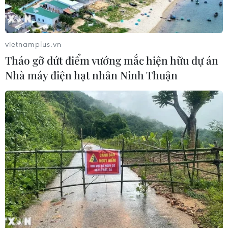
vietnamplus.vn
Tháo gỡ dứt điểm vướng mắc hiện hữu dự án
Nhà máy điện hạt nhân Ninh Thuận