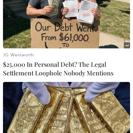
JG Wentworth
$25,000 In Personal Debt? The Legal
Diễn biến vụ thao túng thị
Settlement Loophole Nobody Mentions
trường chứng khoán của ông Trịnh Văn
Quyết
30/03/2022 00:21
Ngày 29/3, ông Trịnh Văn Quyết, Chủ tịch Tập đoàn
FLC, đã bị bắt về tội "Thao túng thị trường chứng
khoán," quy định tại Điều 211 Bộ luật Hình sự.