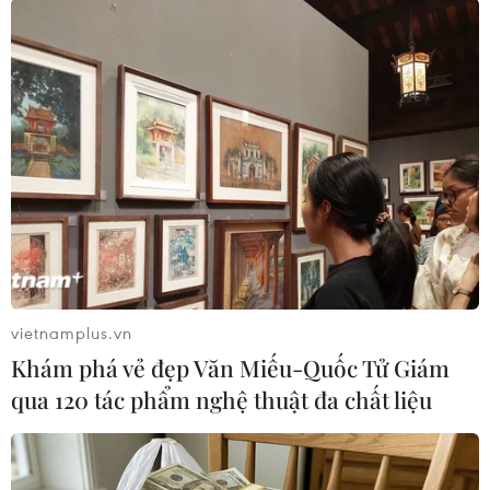
Về gói đầu tư trị giá 350 tỷ USD mà Hàn Quốc đã
cam kết với Mỹ, Bộ trưởng Kim Jung-kwan
khẳng định cơ cấu đầu tư sẽ không mang lại
toàn bộ lợi ích cho Mỹ.
Tương tự như quỹ hợp tác ngành đóng tàu, sẽ có
những phần mang lại lợi ích cho doanh nghiệp
Hàn Quốc xúc tiến đầu tư tại Mỹ.
Trước ý kiến cho rằng thay vì đầu tư tới 350 tỷ
USD thì tốt hơn nên áp mức thuế quan đối ứng
25% như ban đầu, Bộ trưởng Kim Jung-kwan
vietnamplus.vn
nhấn mạnh cần thiết phải đạt được thỏa thuận,
Khám phá vẻ đẹp Văn Miếu-Quốc Tử Giám
ông dẫn chứng rằng tại Ấn Độ, Thụy Sĩ hay
qua 120 tác phẩm nghệ thuật đa chất liệu
Trung Quốc khi đàm phán với Mỹ đổ vỡ thì lập
tức bị áp mức thuế tăng mạnh so với trước.
Ông Kim Jung-kwan cho biết thêm đã có tới 20