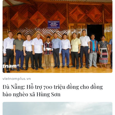
31/07/2025 00:49
Trong bối cảnh căng thẳng thương mại gia tăng, ngày
29/7, Phó Thủ tướng phụ trách kinh tế kiêm Bộ trưởng
Kế hoạch và Tài chính Hàn Quốc Koo Yun Cheol đã có
cuộc đàm phán kéo dài khoảng 2 tiếng với Bộ trưởng
Thương mại Mỹ Howard Lutnick.
vietnamplus.vn
Đà Nẵng: Hỗ trợ 700 triệu đồng cho đồng
bào nghèo xã Hùng Sơn