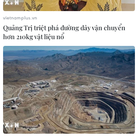
vietnamplus.vn
Quảng Trị triệt phá đường dây vận chuyển
hơn 210kg vật liệu nổ
TIN CÙNG CHUYÊN MỤC