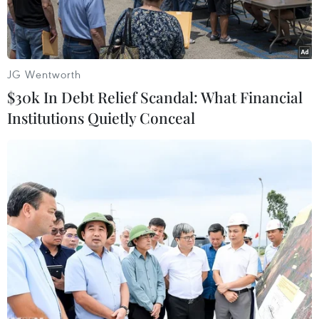
Quốc.
JG Wentworth
$30k In Debt Relief Scandal: What Financial
Institutions Quietly Conceal
Trưởng đoàn đàm phán thương mại thuộc Bộ Công nghiệp,
Thương mại và Năng lượng Hàn Quốc Yeo Han Koo và Đại
diện Thương mại Mỹ Jamieson Greer tại thủ đô Washington.
(Nguồn: Yonhap)
Ngày 16/9 (giờ địa phương), Trưởng đoàn đàm