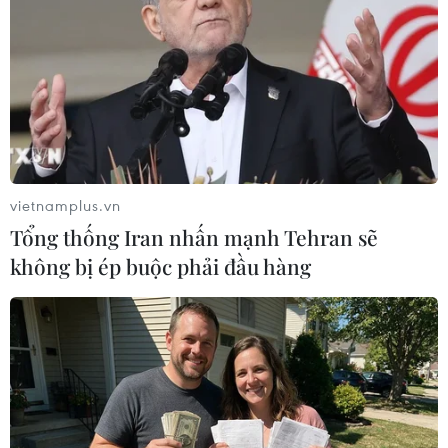
dụng đối với Hàn Quốc xuống
còn 15% để đổi lấy việc Hàn
Quốc đầu tư tổng cộng 350 tỷ
USD vào Mỹ.
(TTXVN/Vietnam+)
vietnamplus.vn
Tổng thống Iran nhấn mạnh Tehran sẽ
không bị ép buộc phải đầu hàng