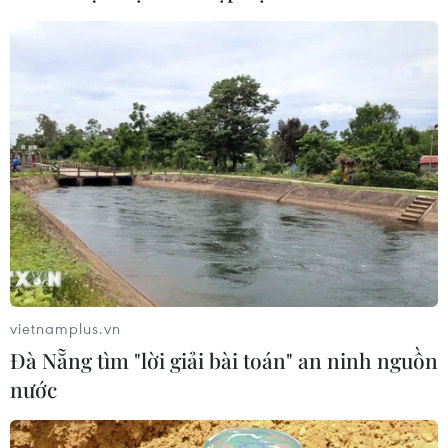
Diễn đàn Kinh tế tư nhân Việt Nam
2026: Mở rộng không gian hợp lực
công-tư
07/08/2026 12:54
Chuyên gia quốc tế đánh giá tích cực
về tiền đồng của Việt Nam
07/08/2026 12:46
vietnamplus.vn
Xem thêm
Đà Nẵng tìm "lời giải bài toán" an ninh nguồn
nước