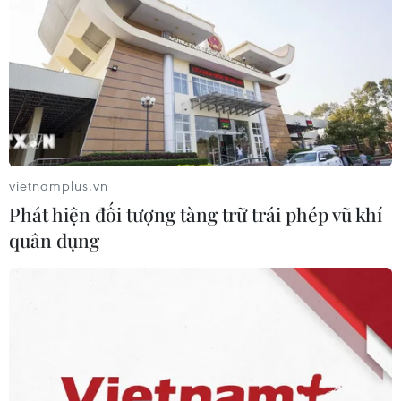
08/08/2026 03:28
Quảng Trị quyết tâm bàn giao sớm
mặt bằng Dự án Nhà máy điện gió
LIG-Hướng Hóa 1
08/08/2026 02:33
vietnamplus.vn
Phát hiện đối tượng tàng trữ trái phép vũ khí
Chủ tịch Quốc hội dự kỷ
quân dụng
niệm 70 năm Ngày truyền thống lực
lượng Cảnh sát kinh tế
08/08/2026 01:59
Áp dụng "luồng xanh" cho nhà đầu
tư dự án hạ tầng công nghiệp phía