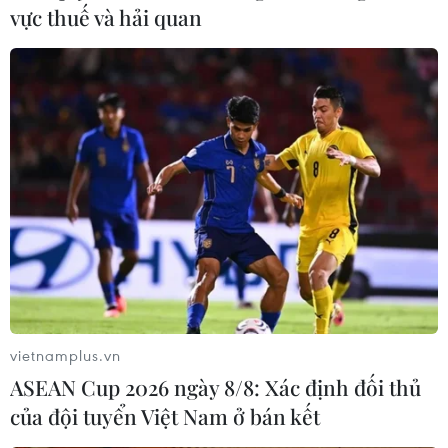
vực thuế và hải quan
hàng hóa hoàn tất thủ tục thông quan tại Mỹ.
vietnamplus.vn
ASEAN Cup 2026 ngày 8/8: Xác định đối thủ
Thuế quan của Mỹ: Hàn Quốc "chạy nước
của đội tuyển Việt Nam ở bán kết
rút" trong đàm phán với Washington