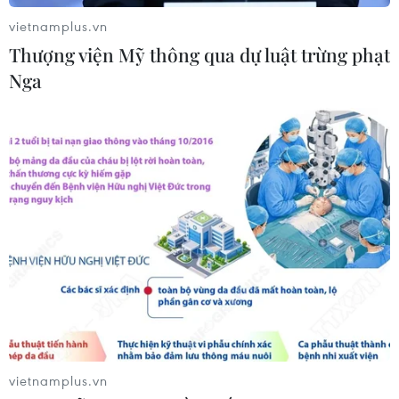
vietnamplus.vn
Thượng viện Mỹ thông qua dự luật trừng phạt
Xây dựng và phát triển Việt Nam trở
Nga
thành quốc gia biển mạnh
07/08/2026 22:30
Ngân hàng Trung ương Trung Quốc
mua thêm 20 tấn vàng trong tháng 7
07/08/2026 15:21
Sáu chuyển đổi lớn về tư duy phát
triển kinh tế có vốn đầu tư nước
ngoài
vietnamplus.vn
07/08/2026 14:07