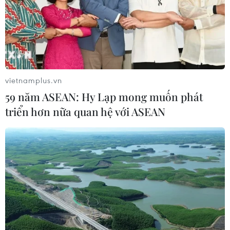
vietnamplus.vn
59 năm ASEAN: Hy Lạp mong muốn phát
triển hơn nữa quan hệ với ASEAN