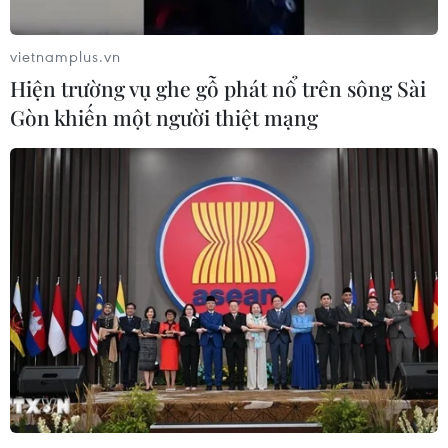
vietnamplus.vn
Hiện trường vụ ghe gỗ phát nổ trên sông Sài
Gòn khiến một người thiệt mạng
Mỹ và Hàn Quốc tiếp tục thảo luận chi tiết
về thỏa thuận thuế quan
11/09/2025 23:55
Bộ trưởng Kim Jung-kwan dự kiến sẽ gặp Bộ trưởng
Thương mại Mỹ Howard Lutnick để thảo luận cụ thể về
cấu trúc gói đầu tư, hình thức đầu tư và cách phân chia
lợi nhuận từ các dự án.