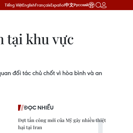
Tiếng Việt
English
Français
Español
中文
Русский
h tại khu vực
uan đối tác chủ chốt vì hòa bình và an
ĐỌC NHIỀU
Đợt tấn công mới của Mỹ gây nhiều thiệt
hại tại Iran