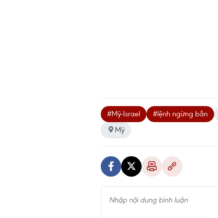
#Mỹ-Israel
#lệnh ngừng bắn
Mỹ