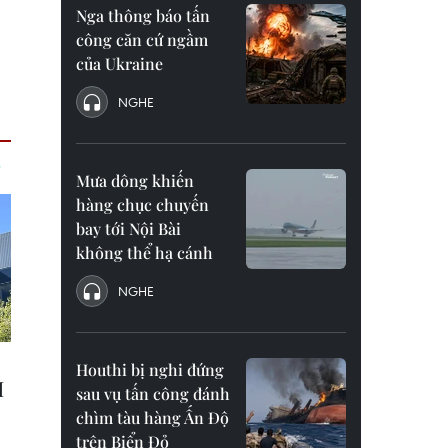
Nga thông báo tấn
công căn cứ ngầm
của Ukraine
NGHE
Mưa dông khiến
hàng chục chuyến
bay tới Nội Bài
không thể hạ cánh
NGHE
Houthi bị nghi đứng
sau vụ tấn công đánh
chìm tàu hàng Ấn Độ
trên Biển Đỏ