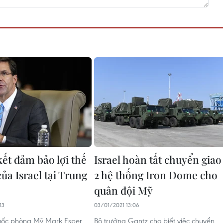
ết đảm bảo lợi thế
Israel hoàn tất chuyển giao
ủa Israel tại Trung
2 hệ thống Iron Dome cho
quân đội Mỹ
13
03/01/2021 13:06
uốc phòng Mỹ Mark Esper
Bộ trưởng Gantz cho biết việc chuyển