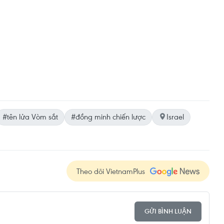
#tên lửa Vòm sắt
#đồng minh chiến lược
Israel
Theo dõi VietnamPlus
GỬI BÌNH LUẬN