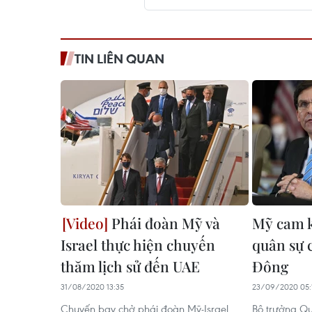
TIN LIÊN QUAN
Phái đoàn Mỹ và
Mỹ cam k
Israel thực hiện chuyến
quân sự c
thăm lịch sử đến UAE
Đông
31/08/2020 13:35
23/09/2020 05:
Chuyến bay chở phái đoàn Mỹ-Israel
Bộ trưởng Q