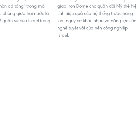
òn đá tảng" trong mối
giao Iron Dome cho quân đội Mỹ thể hi
 phòng giữa hai nước là
tính hiệu quả của hệ thống trước hàng
ế quân sự của Israel trong
loạt nguy cơ khác nhau và năng lực cô
nghệ tuyệt vời của nền công nghiệp
Israel.