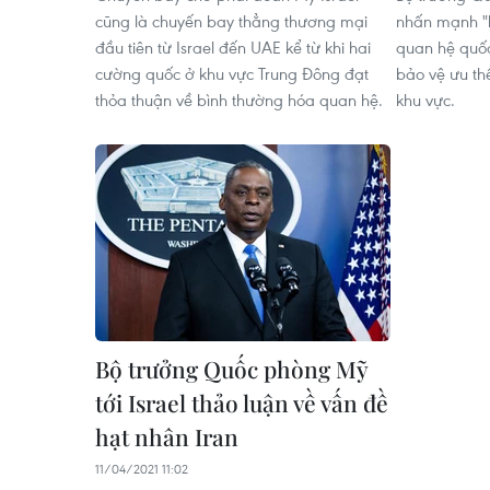
cũng là chuyến bay thẳng thương mại
nhấn mạnh "h
đầu tiên từ Israel đến UAE kể từ khi hai
quan hệ quốc
cường quốc ở khu vực Trung Đông đạt
bảo vệ ưu th
thỏa thuận về bình thường hóa quan hệ.
khu vực.
Bộ trưởng Quốc phòng Mỹ
tới Israel thảo luận về vấn đề
hạt nhân Iran
11/04/2021 11:02