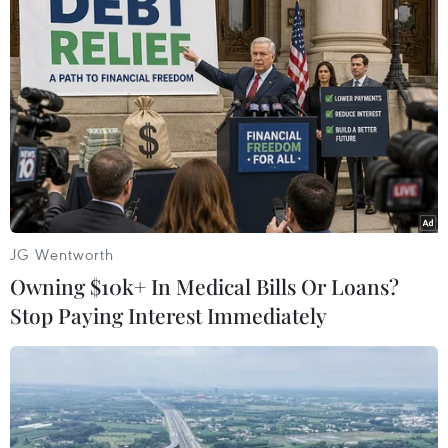
JG Wentworth
Owning $10k+ In Medical Bills Or Loans?
#Afghanistan
#Taliban
#Căn cứ quân sự
Stop Paying Interest Immediately
#Nhà nước Hồi giáo IS
#al-Qaeda
#Binh sỹ Mỹ đồn trú ở Afghanistan
Afghanistan