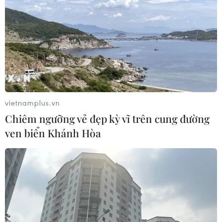
hóa Đối tác Chiến lược Toàn diện
Tăng cường
05/08/2026 13:30
Hơn 100 người thiệt mạng trong mùa
mưa khốc liệt ở Ấn Độ
05/08/2026 09:39
vietnamplus.vn
Chiêm ngưỡng vẻ đẹp kỳ vĩ trên cung đường
ven biển Khánh Hòa
Trung Quốc phóng thành công hai
vệ tinh siêu phổ Đông Phương Huệ
Nhãn
05/08/2026 07:16
Trung Quốc: Cảnh sát Hong Kong,