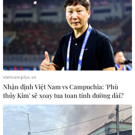
vietnamplus.vn
Nhận định Việt Nam vs Campuchia: 'Phù
thủy Kim' sẽ xoay tua toan tính đường dài?