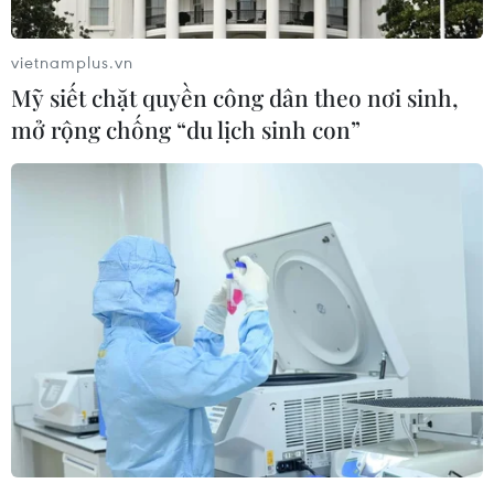
vietnamplus.vn
Mỹ siết chặt quyền công dân theo nơi sinh,
mở rộng chống “du lịch sinh con”
Mỹ sẽ tiếp tục duy trì sự hiện diện quân
sự tại Afghanistan
29/08/2019 15:15
Tổng thống Mỹ Donald Trump ngày 29/8 cho biết
Washington sẽ duy trì sự hiện diện quân sự ở
Afghanistan ngay cả khi đạt thỏa thuận với phiến quân
Taliban.