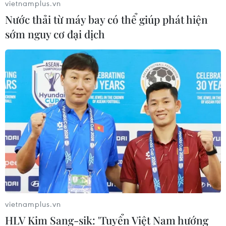
vietnamplus.vn
Nước thải từ máy bay có thể giúp phát hiện
sớm nguy cơ đại dịch
Đặc phái viên Mỹ thông báo đàm phán với
Taliban tiến gần thỏa thuận
vietnamplus.vn
01/09/2019 05:04
HLV Kim Sang-sik: 'Tuyển Việt Nam hướng