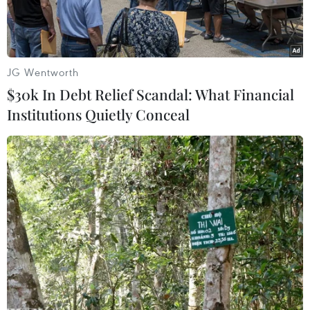
JG Wentworth
$30k In Debt Relief Scandal: What Financial
Institutions Quietly Conceal
Binh sỹ Afghanistan tham gia truy quét phiến quân Taliban tại
thành phố Kunduz. (Ảnh: THX/TTXVN)
Theo một dự thảo thỏa thuận hòa bình đã nhất
trí với lực lượng phiến quân Taliban, Mỹ có kế
hoạch rút 5.000 binh sỹ khỏi Afghanistan và
đóng cửa năm căn cứ quân sự trong vòng 135
ngày.