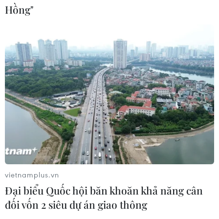
Hồng"
Triều Tiên quan ngại các hoạt động
quân sự của Mỹ, Nhật Bản và NATO
03/08/2026 08:42
Hàn Quốc lần đầu thử nghiệm rà phá
thủy lôi ứng dụng AI
03/08/2026 07:22
Xem thêm
vietnamplus.vn
Đại biểu Quốc hội băn khoăn khả năng cân
đối vốn 2 siêu dự án giao thông