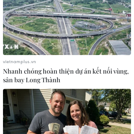
Theo dõi VietnamPlus
TIN LIÊN QUAN
vietnamplus.vn
Nhanh chóng hoàn thiện dự án kết nối vùng,
sân bay Long Thành