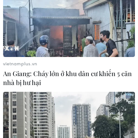
vietnamplus.vn
An Giang: Cháy lớn ở khu dân cư khiến 5 căn
nhà bị hư hại