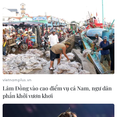
thành phố chiến lược Kunduz
01/09/2019 12:31
Trong một tuyên bố, Bộ Nội vụ Afghanistan cho biết lực
lượng an ninh nước này đã tiêu diệt 56 phần tử khủng
bố, giải phóng hoàn toàn Kunduz khỏi vòng vây giáp
của phiến quân Taliban.
vietnamplus.vn
Lâm Đồng vào cao điểm vụ cá Nam, ngư dân
phấn khởi vươn khơi