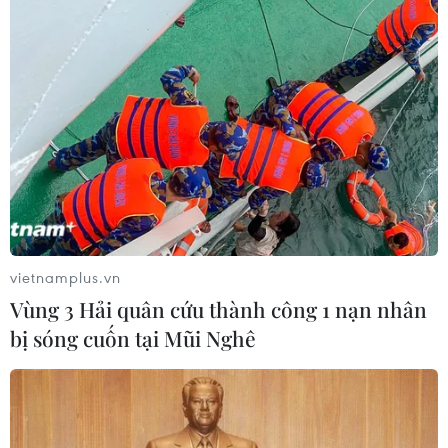
Incheon-TP Hồ Chí Minh
07/08/2026 04:28
Mở ra giai đoạn triển khai thực chất
quan hệ giữa Việt Nam và Australia
07/08/2026 01:27
Ấn Độ thử thành công tên lửa đạn
đạo Agni-4, tầm bắn 4.000 km
vietnamplus.vn
06/08/2026 23:17
Vùng 3 Hải quân cứu thành công 1 nạn nhân
bị sóng cuốn tại Mũi Nghê
Hàn Quốc tái khẳng định mục tiêu
chung sống hòa bình với Triều Tiên
06/08/2026 15:33