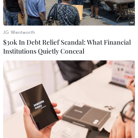
JG Wentworth
$30k In Debt Relief Scandal: What Financial
Institutions Quietly Conceal
Phó Thủ tướng, Bộ trưởng Tài chính Bill English. (Nguồn:
AFP/TTXVN)
Trong cuộc họp sáng 12/12, đảng Quốc gia cầm
quyền ở New Zealand đã chính thức bỏ phiếu
bầu Phó Thủ tướng, Bộ trưởng Tài chính Bill