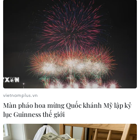
Theo dõi VietnamPlus
TIN LIÊN QUAN
vietnamplus.vn
Màn pháo hoa mừng Quốc khánh Mỹ lập kỷ
lục Guinness thế giới