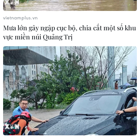
ứng cử vị trí Thủ tướng
06/12/2016 02:32
vietnamplus.vn
Bộ trưởng Tài chính New Zealand Bill English ngày 6/12
Mưa lớn gây ngập cục bộ, chia cắt một số khu
thông báo ông sẽ ra ứng cử vào vị trí của Thủ tướng sắp
vực miền núi Quảng Trị
mãn nhiệm John Key.