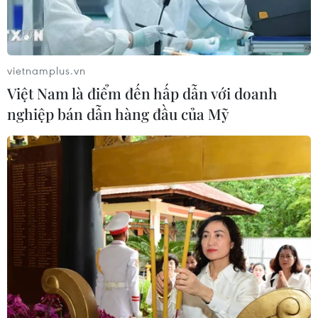
Hàn Quốc tăng cường giải pháp
ngăn chặn đánh bạc trực tuyến trong
quân đội
vietnamplus.vn
06/08/2026 04:52
Việt Nam là điểm đến hấp dẫn với doanh
nghiệp bán dẫn hàng đầu của Mỹ
Tổng Bí thư, Chủ tịch nước Tô Lâm
sẽ thăm cấp Nhà nước tới Australia và
New Zealand
06/08/2026 04:30
Mỹ phát tín hiệu ủng hộ ổn định
đồng won của Hàn Quốc
05/08/2026 23:26