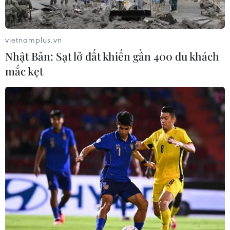
Động lực mới cho hợp tác thương
mại Việt Nam-Australia
08/08/2026 12:20
vietnamplus.vn
Nhật Bản: Sạt lở đất khiến gần 400 du khách
mắc kẹt
Việt Nam-Ấn Độ thúc đẩy hợp tác
nghiên cứu, đào tạo và tư vấn chính
sách
08/08/2026 10:28
Chuyên gia Australia: Quan hệ Việt
Nam-Australia có độ tin cậy chính trị
cao
08/08/2026 05:27
Đưa quan hệ Việt Nam-Australia phát