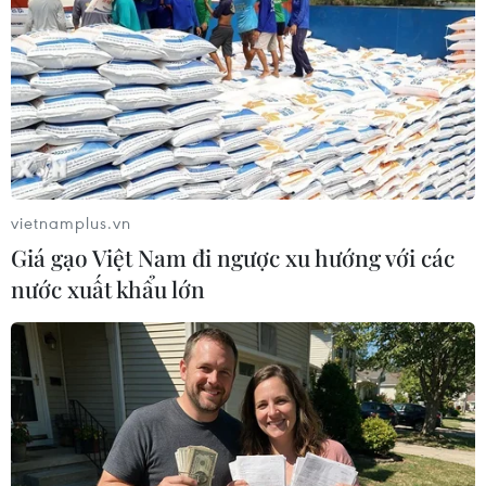
vietnamplus.vn
Giá gạo Việt Nam đi ngược xu hướng với các
New Zealand và Trung Quốc khởi động
nước xuất khẩu lớn
đàm phán nâng cấp FTA
21/11/2016 08:34
Dự kiến, vòng đàm phán đầu tiên sẽ được tổ chức vào
nửa đầu năm 2017 và tiếp đó sẽ là một số cuộc đàm
phán được tiến hành ở cả Trung Quốc và New Zealand.