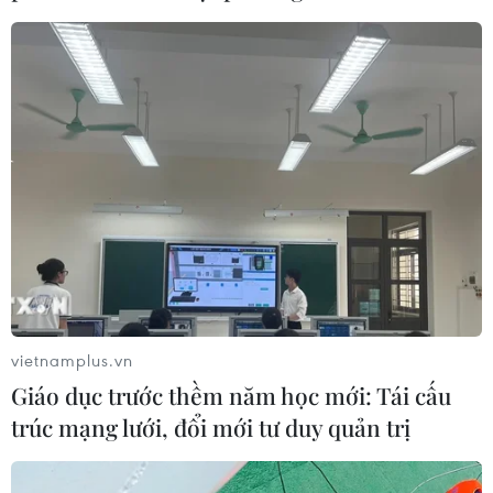
07/08/2026 08:52
Australia đề cao hợp tác với Việt Nam
vì hòa bình, ổn định và thịnh vượng
07/08/2026 07:09
Cựu Đại sứ Australia: Tầm nhìn hợp
tác mới cho quan hệ Việt Nam-
Australia
vietnamplus.vn
07/08/2026 05:00
Giáo dục trước thềm năm học mới: Tái cấu
trúc mạng lưới, đổi mới tư duy quản trị
Hãng hàng không Air Premia của
Hàn Quốc nối lại đường bay