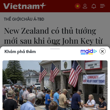
THẾ GIỚI
CHÂU Á-TBD
New Zealand có thủ tướng
mới sau khi ông John Key từ
chức
Khám phá thêm
11/12/2016 23:47
Phó Thủ tướng, Bộ trưởng Tài chính Bill English
chính thức trở thành Thủ tướng mới của New
Zealand, thay ông John Key tuyên bố từ chức hồi
tuần trước.