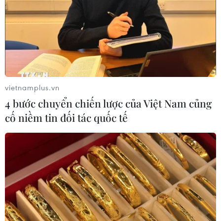
vietnamplus.vn
4 bước chuyển chiến lược của Việt Nam củng
cố niềm tin đối tác quốc tế
TIN CÙNG CHUYÊN MỤC