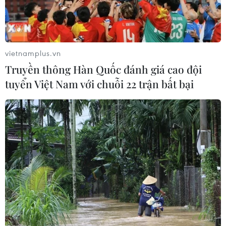
vào ngày 12/12 tới và kêu gọi đảng Quốc gia tổ chức
cuộc họp đặc biệt bầu nhà lãnh đạo mới vào ngày
12/12
vietnamplus.vn
Truyền thông Hàn Quốc đánh giá cao đội
tuyển Việt Nam với chuỗi 22 trận bất bại
Bộ trưởng Tài chính New Zeland tuyên bố