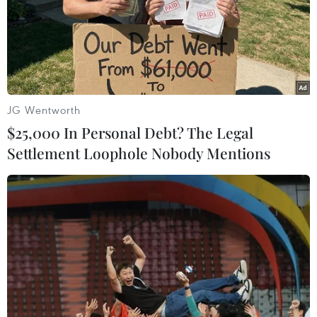
JG Wentworth
$25,000 In Personal Debt? The Legal
Settlement Loophole Nobody Mentions
Thủ tướng New Zealand John Key bất ngờ
tuyên bố từ chức
05/12/2016 00:58
Thủ tướng New Zealand John Key cho biết sẽ từ chức