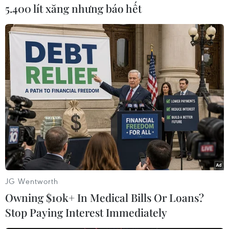
5.400 lít xăng nhưng báo hết
(Vietnam+)
JG Wentworth
Owning $10k+ In Medical Bills Or Loans?
#Du học New Zealand
#Bill English
Stop Paying Interest Immediately
#Thủ tướng New Zealand
#Thủ tướng John Key
#TỔng tuyển cử tại New Zealand
New Zealand