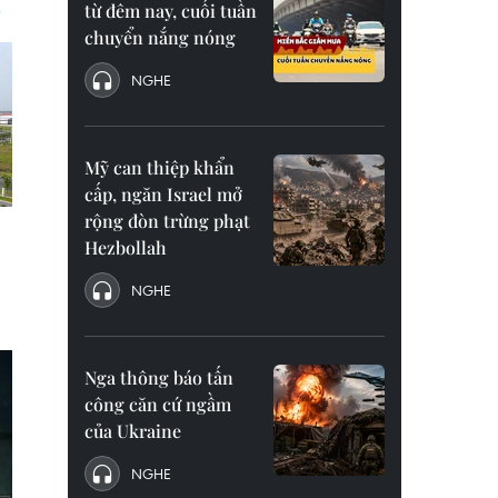
từ đêm nay, cuối tuần
chuyển nắng nóng
NGHE
Mỹ can thiệp khẩn
cấp, ngăn Israel mở
rộng đòn trừng phạt
Hezbollah
NGHE
Nga thông báo tấn
công căn cứ ngầm
của Ukraine
NGHE