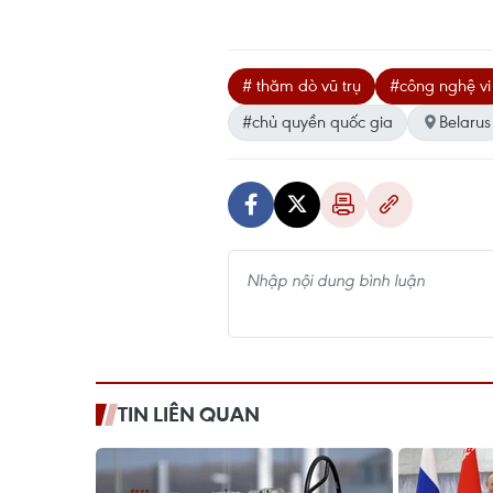
# thăm dò vũ trụ
#công nghệ vi 
#chủ quyền quốc gia
Belarus
TIN LIÊN QUAN