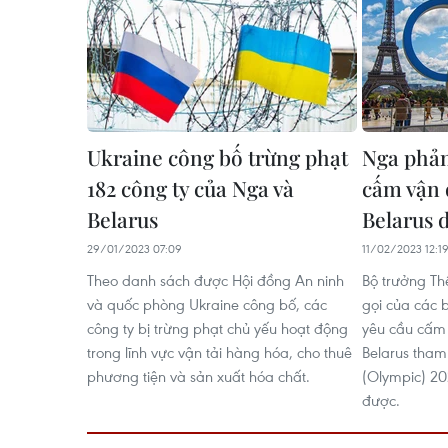
Ukraine công bố trừng phạt
Nga phản
182 công ty của Nga và
cấm vận 
Belarus
Belarus 
29/01/2023 07:09
11/02/2023 12:1
Theo danh sách được Hội đồng An ninh
Bộ trưởng Th
và quốc phòng Ukraine công bố, các
gọi của các 
công ty bị trừng phạt chủ yếu hoạt động
yêu cầu cấm
trong lĩnh vực vận tải hàng hóa, cho thuê
Belarus tham
phương tiện và sản xuất hóa chất.
(Olympic) 20
được.