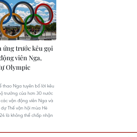
 ứng trước kêu gọi
động viên Nga,
dự Olympic
9
ể thao Nga tuyên bố lời kêu
bộ trưởng của hơn 30 nước
 các vận động viên Nga và
 dự Thế vận hội mùa Hè
24 là không thể chấp nhận