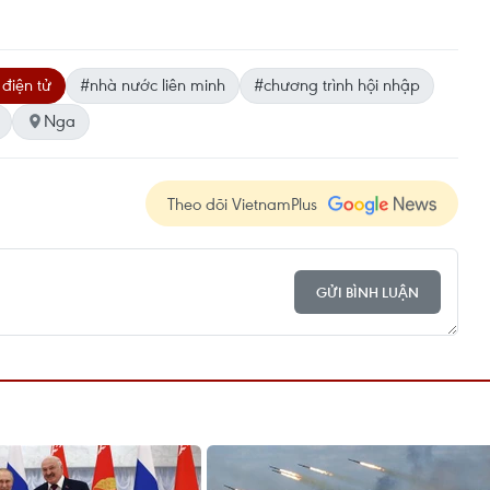
điện tử
#nhà nước liên minh
#chương trình hội nhập
Nga
Theo dõi VietnamPlus
GỬI BÌNH LUẬN