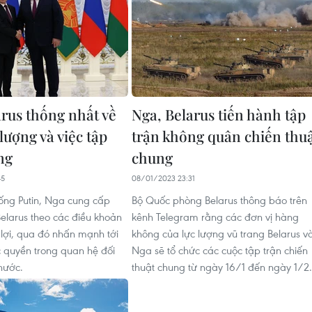
rus thống nhất về
Nga, Belarus tiến hành tập
lượng và việc tập
trận không quân chiến thu
ng
chung
45
08/01/2023 23:31
ống Putin, Nga cung cấp
Bộ Quốc phòng Belarus thông báo trên
Belarus theo các điều khoản
kênh Telegram rằng các đơn vị hàng
 lợi, qua đó nhấn mạnh tới
không của lực lượng vũ trang Belarus v
 quyền trong quan hệ đối
Nga sẽ tổ chức các cuộc tập trận chiến
nước.
thuật chung từ ngày 16/1 đến ngày 1/2.