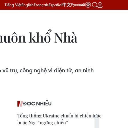
Tiếng Việt
English
Français
Español
中文
Русский
khuôn khổ Nhà
vũ trụ, công nghệ vi điện tử, an ninh
ĐỌC NHIỀU
Tổng thống Ukraine chuẩn bị chiến lược
buộc Nga “ngừng chiến”