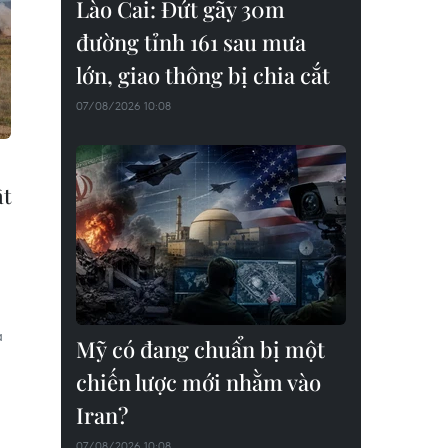
Lào Cai: Đứt gãy 30m
đường tỉnh 161 sau mưa
lớn, giao thông bị chia cắt
07/08/2026 10:08
ật
à
Mỹ có đang chuẩn bị một
chiến lược mới nhằm vào
Iran?
07/08/2026 10:08