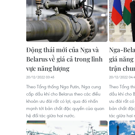
Động thái mới của Nga và
Nga-Bela
Belarus về giá cả trong lĩnh
giá năng 
vực năng lượng
trận chu
20/12/2022 03:45
20/12/2022 04:
Theo Tổng thống Nga Putin, Nga cung
Theo Tổng th
cấp dầu khí cho Belarus theo các điều
dầu khí cho 
khoản ưu đãi rất có lợi, qua đó nhấn
ưu đãi rất có
mạnh tới bản chất đặc quyền của quan
bản chất đặc
hệ đối tác giữa hai nước.
tác giữa hai 