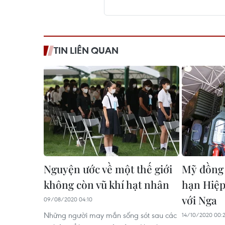
TIN LIÊN QUAN
Nguyện ước về một thế giới
Mỹ đồng 
không còn vũ khí hạt nhân
hạn Hiệ
với Nga
09/08/2020 04:10
Những người may mắn sống sót sau các
14/10/2020 00:2