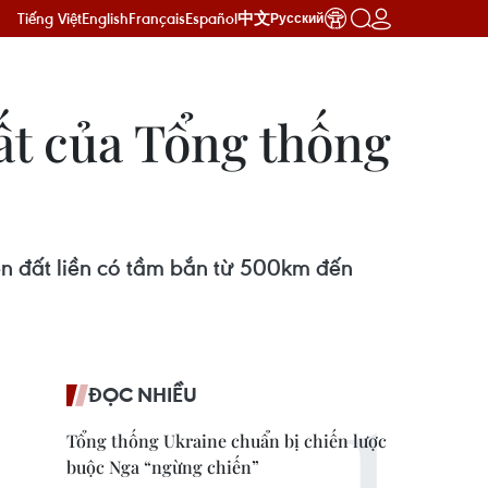
Tiếng Việt
English
Français
Español
中文
Русский
ất của Tổng thống
ên đất liền có tầm bắn từ 500km đến
ĐỌC NHIỀU
Tổng thống Ukraine chuẩn bị chiến lược
buộc Nga “ngừng chiến”