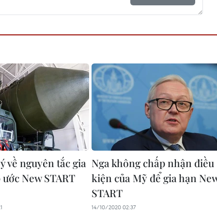
ý về nguyên tắc gia
Nga không chấp nhận điều
p ước New START
kiện của Mỹ để gia hạn Ne
START
1
14/10/2020 02:37