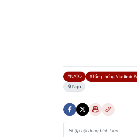
#NATO
#Tổng thống Vladimir Pu
Nga