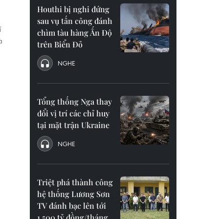
Houthi bị nghi đứng
sau vụ tấn công đánh
í
chìm tàu hàng Ấn Độ
à
trên Biển Đỏ
NGHE
Tổng thống Nga thay
đổi vị trí các chỉ huy
tại mặt trận Ukraine
NGHE
Triệt phá thành công
hệ thống Lương Sơn
TV đánh bạc lên tới
1.500 tỷ đồng/tháng