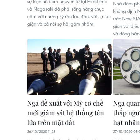
sự kiện nổ bom nguyên tử tại Hiroshima
Nhà đàm phán
và Nagasaki đã phải sống hàng chục
khẳng định M
năm với những ký ức đau đớn, với sự tức
ước New STA
giận và cả nỗi sợ hãi gặm nhấm.
gian với điề
và đóng băng
Nga đề xuất với Mỹ cơ chế
Nga quan
mới giám sát hệ thống tên
thấp ngư
lửa trên mặt đất
hạt nhân
26/10/2020 11:28
27/10/2020 05: