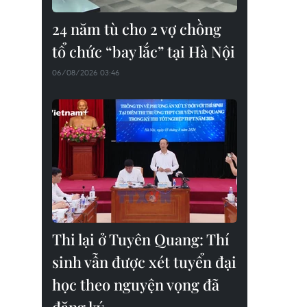
24 năm tù cho 2 vợ chồng
tổ chức “bay lắc” tại Hà Nội
06/08/2026 03:46
Thi lại ở Tuyên Quang: Thí
sinh vẫn được xét tuyển đại
học theo nguyện vọng đã