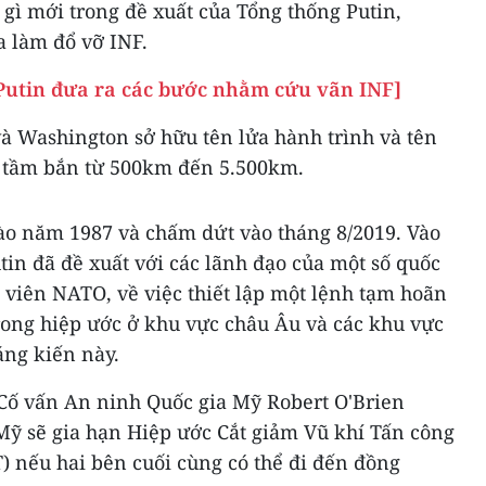
gì mới trong đề xuất của Tổng thống Putin,
a làm đổ vỡ INF.
Putin đưa ra các bước nhằm cứu vãn INF]
 Washington sở hữu tên lửa hành trình và tên
có tầm bắn từ 500km đến 5.500km.
ào năm 1987 và chấm dứt vào tháng 8/2019. Vào
tin đã đề xuất với các lãnh đạo của một số quốc
 viên NATO, về việc thiết lập một lệnh tạm hoãn
trong hiệp ước ở khu vực châu Âu và các khu vực
ng kiến này.
 Cố vấn An ninh Quốc gia Mỹ Robert O'Brien
Mỹ sẽ gia hạn Hiệp ước Cắt giảm Vũ khí Tấn công
 nếu hai bên cuối cùng có thể đi đến đồng