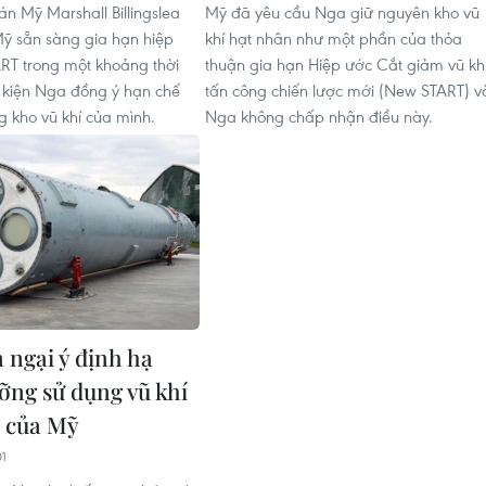
 Mỹ Marshall Billingslea
Mỹ đã yêu cầu Nga giữ nguyên kho vũ
ỹ sẵn sàng gia hạn hiệp
khí hạt nhân như một phần của thỏa
RT trong một khoảng thời
thuận gia hạn Hiệp ước Cắt giảm vũ kh
u kiện Nga đồng ý hạn chế
tấn công chiến lược mới (New START) v
 kho vũ khí của mình.
Nga không chấp nhận điều này.
 ngại ý định hạ
ỡng sử dụng vũ khí
 của Mỹ
01