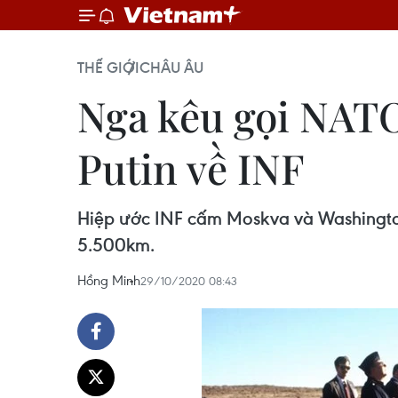
THẾ GIỚI
CHÂU ÂU
Nga kêu gọi NATO
Putin về INF
Hiệp ước INF cấm Moskva và Washington 
5.500km.
Hồng Minh
29/10/2020 08:43