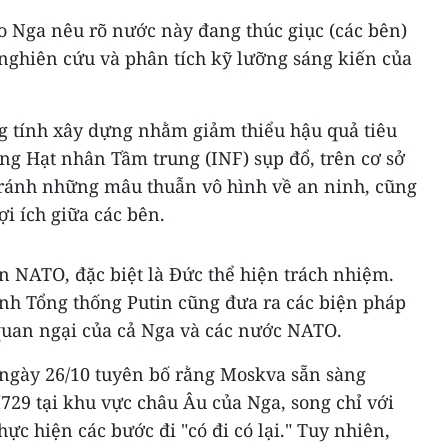
o Nga nêu rõ nước này đang thúc giục (các bên)
c nghiên cứu và phân tích kỹ lưỡng sáng kiến của
 tính xây dựng nhằm giảm thiểu hậu quả tiêu
ng Hạt nhân Tầm trung (INF) sụp đổ, trên cơ sở
tránh những mâu thuẫn vô hình về an ninh, cũng
ợi ích giữa các bên.
 NATO, đặc biệt là Đức thể hiện trách nhiệm.
h Tổng thống Putin cũng đưa ra các biện pháp
 quan ngại của cả Nga và các nước NATO.
 ngày 26/10 tuyên bố rằng Moskva sẵn sàng
729 tại khu vực châu Âu của Nga, song chỉ với
ực hiện các bước đi "có đi có lại." Tuy nhiên,