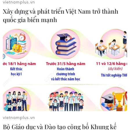
vietnamplus.vn
trong vòng tối đa 2 ngày.
Xây dựng và phát triển Việt Nam trở thành
quốc gia biển mạnh
vietnamplus.vn
Bộ Giáo dục và Đào tạo công bố Khung kế