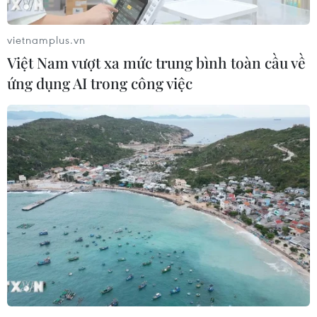
vietnamplus.vn
Việt Nam vượt xa mức trung bình toàn cầu về
ứng dụng AI trong công việc
Nga tuyên bố việc sơ tán ở Aleppo sẽ hoàn
thành trong 2 ngày
20/12/2016 14:50
Ngoại trưởng Nga Sergei Lavrov cho biết quá trình sơ
tán tại thành phố Aleppo của Syria sẽ được hoàn tất