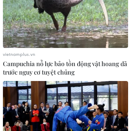
vietnamplus.vn
Campuchia nỗ lực bảo tồn động vật hoang dã
trước nguy cơ tuyệt chủng
TIN CÙNG CHUYÊN MỤC
Mỹ có đang chuẩn bị một
chiến lược mới nhằm vào Iran?
07/08/2026 10:08