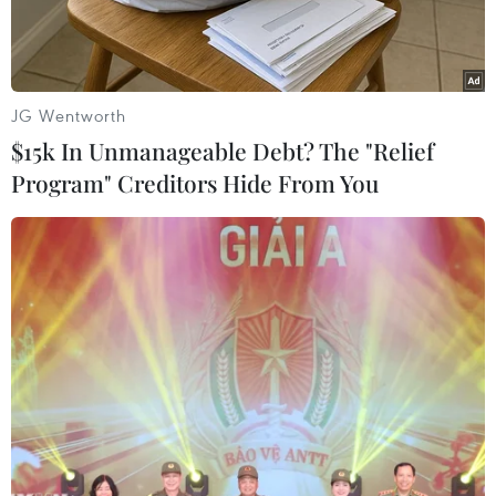
JG Wentworth
$15k In Unmanageable Debt? The "Relief
Program" Creditors Hide From You
Đoàn xe đưa người dân Syria sơ tán khỏi miền đông Aleppo
ngày 16/12. (Nguồn: AP/TTXVN)
Ngày 20/12 tại Moskva, ngoại trưởng 3 nước
Nga, Thổ Nhĩ Kỳ và Iran đã ra tuyên bố nhất trí
về tiến trình chính trị tại Syria, trong đó nêu rõ
3 nước này sẵn sàng đứng ra bảo đảm cho cuộc