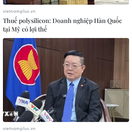
vietnamplus.vn
Sở hữu trí tuệ
Quy định sử dụng
Thuế polysilicon: Doanh nghiệp Hàn Quốc
RSS
Hỗ trợ
tại Mỹ có lợi thế
Ngôn ngữ
TTXVN
Dịch vụ tin
Quảng cáo
Liên hệ
Giấy phép số: 1374/GP-BTTTT do Bộ Thông tin và Truyền thông
cấp ngày 11/9/2008.
Quảng cáo: Phó TBT Nguyễn Thị Tám: 093.5958688, Email:
tamvna@gmail.com
Điện thoại: (024) 39411349 - (024) 39411348, Fax: (024)
39411348
vietnamplus.vn
Email:
vietnamplus2008@gmail.com