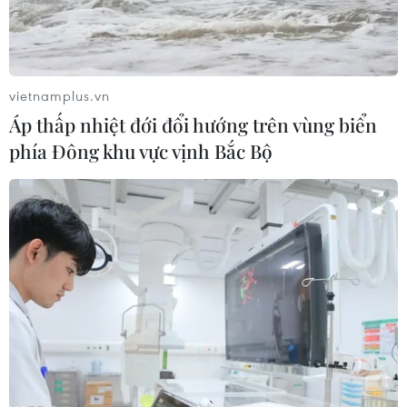
vietnamplus.vn
Áp thấp nhiệt đới đổi hướng trên vùng biển
phía Đông khu vực vịnh Bắc Bộ
Nga soạn thảo "Tuyên bố Moskva" về giải
quyết khủng hoảng Syria
20/12/2016 14:51
Ngày 20/12, Bộ trưởng Quốc phòng Nga Sergei Shoigu
cho biết các chuyên gia nước này đã soạn thảo một
bản "Tuyên bố Moskva" - được xem như lộ trình để
chấm dứt cuộc khủng hoảng Syria.