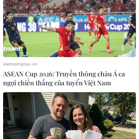
Nga và Iran thảo luận về giải pháp cho
tình hình Syria
20/12/2016 04:28
Điện Kremlin ra thông báo cho biết Tổng thống Nga
Vladimir Putin đã có cuộc điện đàm với Tổng thống Iran
Hassan Rouhani, trong đó thảo luận về tình hình Syria.
vietnamplus.vn
ASEAN Cup 2026: Truyền thông châu Á ca
ngợi chiến thắng của tuyển Việt Nam