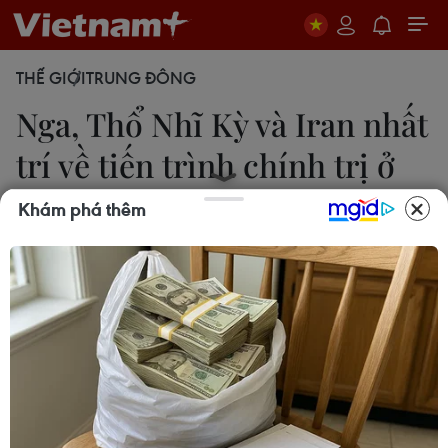
THẾ GIỚI
TRUNG ĐÔNG
Nga, Thổ Nhĩ Kỳ và Iran nhất
trí về tiến trình chính trị ở
Syria
Khám phá thêm
20/12/2016 22:55
Ngoại trưởng 3 nước Nga, Thổ Nhĩ Kỳ và Iran đã
ra tuyên bố nhất trí về tiến trình chính trị tại Syria,
trong đó nêu rõ 3 nước này sẵn sàng đứng ra bảo
đảm cho cuộc đàm phán ở Syria.