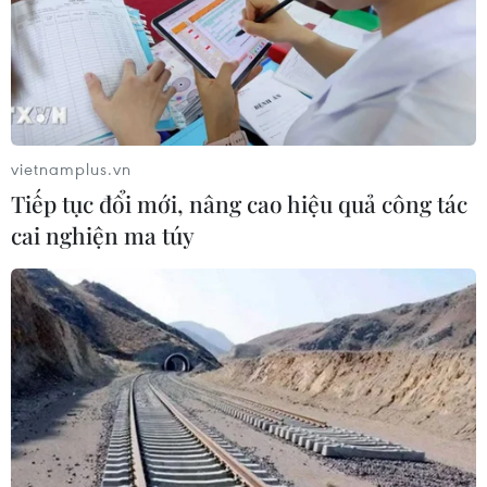
Các lực lượng chung Nga-Thổ Nhĩ Kỳ sẽ bắt đầu tuần
tra chung trên thực địa ở vùng lãnh thổ thuộc Đông Bắc
Syria, trong phạm vi bán kính 7km tính từ biên giới với
Thổ Nhĩ Kỳ.
vietnamplus.vn
Tiếp tục đổi mới, nâng cao hiệu quả công tác
cai nghiện ma túy