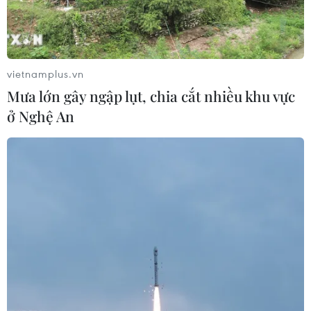
vietnamplus.vn
Mưa lớn gây ngập lụt, chia cắt nhiều khu vực
ở Nghệ An