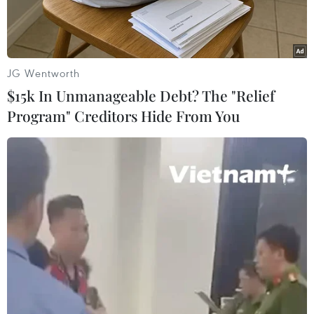
JG Wentworth
$15k In Unmanageable Debt? The "Relief
Program" Creditors Hide From You
Xe quân sự Nga di chuyển dọc tuyến đường gần thành phố
Qamishli, miền Đông Bắc Syria hôm 26/10. (Ảnh: AFP/TTXVN)
Theo phóng viên TTXVN tại Moskva, quân đội
Nga thông báo đã thực hiện các biện pháp
nhằm tăng cường hoạt động tuần tra của cảnh
sát quân sự ở miền Bắc Syria với mục đích làm
dịu tình hình dọc biên giới Syria-Thổ Nhĩ Kỳ.