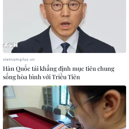
TIN LIÊN QUAN
vietnamplus.vn
Hàn Quốc tái khẳng định mục tiêu chung
sống hòa bình với Triều Tiên
Thổ Nhĩ Kỹ và Nga bắt đầu tuần tra chung
ở miền Bắc Syria
01/11/2019 11:04