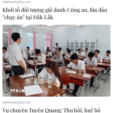
vietnamplus.vn
Khởi tố đối tượng giả danh Công an, lừa đảo
"chạy án" tại Đắk Lắk
Nga, Thổ Nhĩ Kỳ bắt đầu cuộc tuần tra
chung thứ ba tại Syria
08/11/2019 09:22
48 binh sỹ, được chở trên 8 chiếc xe thiết giáp, sẽ tham
gia cuộc tuần tra chung lần thứ ba ở Syria, với sự giám
sát của 10 máy bay không người lái Orlan-10 của Nga.
vietnamplus.vn
Vụ chuyên Tuyên Quang: Thu hồi, huỷ bỏ