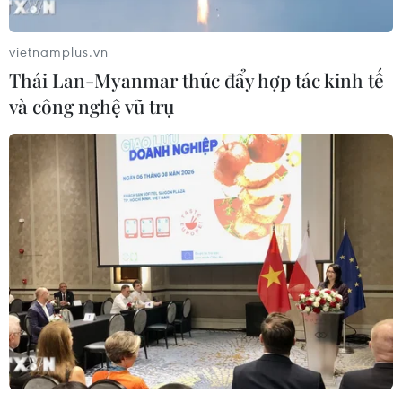
vietnamplus.vn
Thái Lan-Myanmar thúc đẩy hợp tác kinh tế
và công nghệ vũ trụ
TIN CÙNG CHUYÊN MỤC
Iran và Oman thống nhất mở lại eo
biển Hormuz trong 60 ngày
06/08/2026 12:25
Israel thử nghiệm tên lửa Arrow giữa
lúc căng thẳng khu vực leo thang