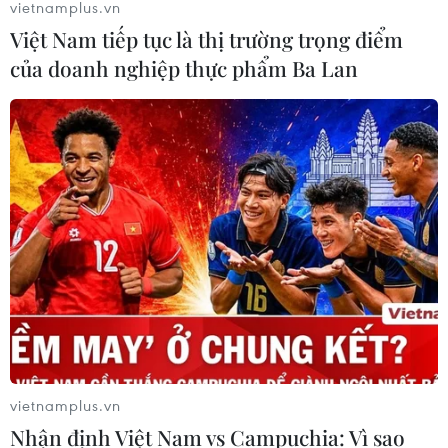
vietnamplus.vn
06/08/2026 11:17
Việt Nam tiếp tục là thị trường trọng điểm
của doanh nghiệp thực phẩm Ba Lan
Iran cảnh báo đáp trả nhằm vào hạ
tầng năng lượng khu vực nếu bị tấn
công
06/08/2026 04:37
Iran và Oman đạt thỏa thuận về
tuyến vận tải qua eo biển Hormuz
06/08/2026 04:36
Từ hạt nhân đến eo biển
vietnamplus.vn
Hormuz: Đòn bẩy chiến lược mới của
Nhận định Việt Nam vs Campuchia: Vì sao