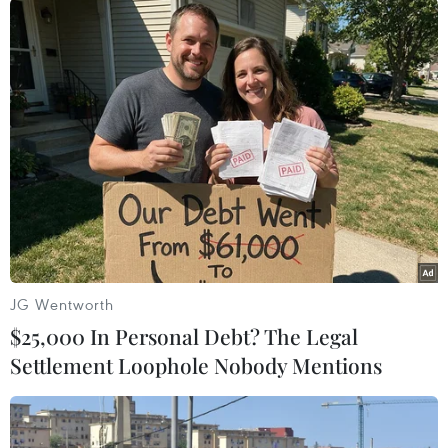
nòng cốt của Các lực lượng dân chủ Syria (SDF)
có liên quan tới đảng Công nhân người Kurd
(PKK) vốn bị chính quyền Ankara đặt ngoài
vòng pháp luật, khỏi vùng an toàn 30 km giữa
Thổ Nhĩ Kỳ và Syria.
Ông cảnh báo Thổ Nhĩ Kỳ sẽ làm bất cứ điều gì
cần thiết ở Bắc Syria để đảm bảo an ninh./.
(TTXVN/Vietnam+)
JG Wentworth
$25,000 In Personal Debt? The Legal
Settlement Loophole Nobody Mentions