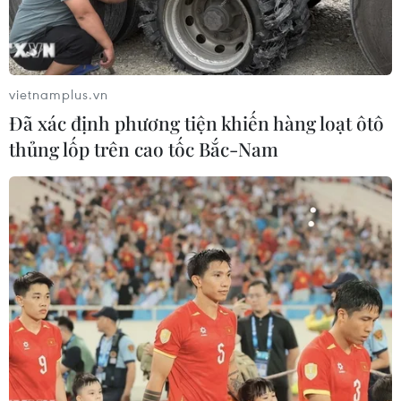
Ba Lan thảo luận việc thành lập căn
cứ quân sự thường trực với Mỹ
06/08/2026 00:06
vietnamplus.vn
Đã xác định phương tiện khiến hàng loạt ôtô
thủng lốp trên cao tốc Bắc-Nam
Liên hợp quốc: Xung đột Ukraine trải
qua tháng đẫm máu nhất
05/08/2026 23:47
Đức điều tra vụ UAV gắn thuốc nổ
xuất hiện tại sân bay
05/08/2026 23:43