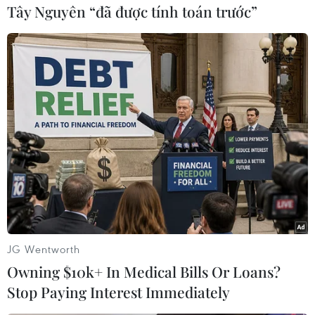
Tây Nguyên “đã được tính toán trước”
#Duyệt binh
#Quảng trường Đỏ
#Vũ khí tối tân
#Tên lửa
Nga
Theo dõi VietnamPlus
JG Wentworth
Owning $10k+ In Medical Bills Or Loans?
Stop Paying Interest Immediately