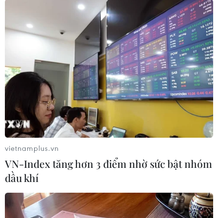
TIN CÙNG CHUYÊN MỤC
Liên hợp quốc kêu gọi chấm dứt tấn
công dân thường trong xung đột
Nga-Ukraine
07/08/2026 04:29
Chính sách nhà ở của nước Anh -
Góc tham chiếu cho Việt Nam
vietnamplus.vn
07/08/2026 04:08
VN-Index tăng hơn 3 điểm nhờ sức bật nhóm
dầu khí
Bỉ tìm ra hướng đi mới trong điều trị
ung thư gan di căn