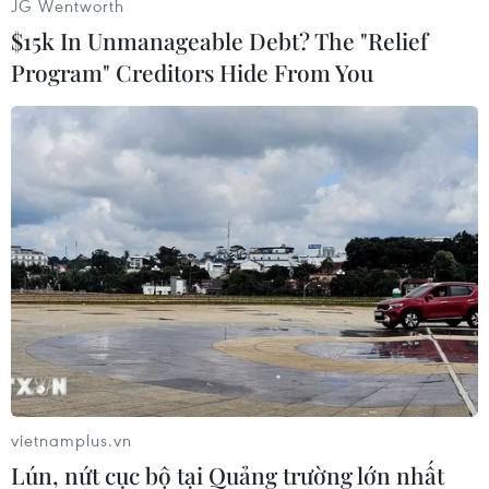
JG Wentworth
$15k In Unmanageable Debt? The "Relief
Program" Creditors Hide From You
Xem chùm ảnh những vũ khí tối tân của quân đội Nga giới
thiệu trong lễ duyệt binh ngày Chiến thắng 9/5 tại
đây
.
(Vietnam+)
vietnamplus.vn
Lún, nứt cục bộ tại Quảng trường lớn nhất