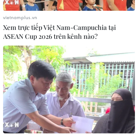
Bất ổn địa chính trị kìm hãm tăng
trưởng Eurozone
vietnamplus.vn
05/08/2026 22:59
Xem trực tiếp Việt Nam-Campuchia tại
ASEAN Cup 2026 trên kênh nào?
Tổng thống Nga thay đổi vị
trí các chỉ huy tại mặt trận Ukraine
05/08/2026 15:26
Đâm dao ở trung tâm London, một
nữ nghi phạm bị bắt giữ
05/08/2026 15:07
Nhiều chuyến bay tại Đức chuyển