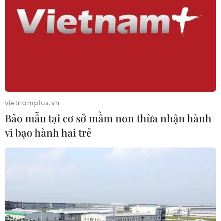
phục sạt lở trên các tuyến giao thông
06/08/2026 11:54
Thi công trở lại dự án sửa chữa Quốc
lộ 30 sau phản ánh của TTXVN
06/08/2026 09:42
vietnamplus.vn
Bảo mẫu tại cơ sở mầm non thừa nhận hành
Hà Nội tăng tốc thi công
vi bạo hành hai trẻ
đường Vành đai 1 đoạn Hoàng Cầu-
Voi Phục
06/08/2026 09:07
Đồng Nai yêu cầu đẩy nhanh tiến độ
dự án kết nối vùng, sân bay Long