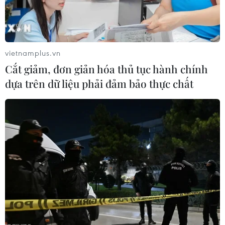
vietnamplus.vn
Cắt giảm, đơn giản hóa thủ tục hành chính
dựa trên dữ liệu phải đảm bảo thực chất
Đắk Nông: Thăm hỏi, hỗ trợ gia đình 2 nạn
nhân tử vong do tai nạn giao thông
09/02/2024 09:03
Sáng 9/2, Giám đốc Sở Giao thông Vận tải Đắk Nông,
Phó trưởng Ban An toàn giao thông tỉnh, đến thăm hỏi,
động viên gia đình 2 nạn nhân tử vong do tai nạn giao
thông, hỗ trợ mỗi gia đình 3 triệu đồng.