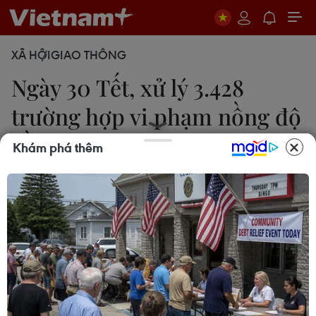
XÃ HỘI
GIAO THÔNG
Ngày 30 Tết, xử lý 3.428
trường hợp vi phạm nồng độ
cồn
Khám phá thêm
Chu Thanh Vân
09/02/2024 10:31
Cảnh sát Giao thông Công an các địa phương xử
lý 8.640 trường hợp vi phạm, phạt tiền gần 21,3 tỷ
đồng; tước 2.044 giấy phép lái xe các loại, trong
đó vi phạm nồng độ cồn xử lý 3.428 trường hợp.