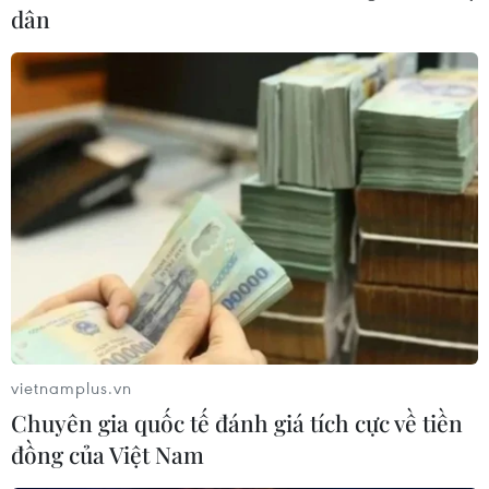
dân
30/01/2024 10:34
Theo Tổng cục Thống kê, trong tháng Một này, trên địa
bàn cả nước xảy ra 1.609 vụ tai nạn giao thông, như
vậy trung bình mỗi ngày có 52 vụ với 31 người chết và
35 người bị thương.
vietnamplus.vn
Chuyên gia quốc tế đánh giá tích cực về tiền
đồng của Việt Nam