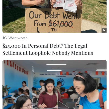
an toàn giao thông Quốc lộ 22B
Xe tải cẩu tông sập cầu Đắk Lung tại Đồng Nai,
hai người thoát nạn
Hà Nội điều chỉnh tổ chức giao thông trên phố
Trần Hưng Đạo, Trần Khánh Dư
JG Wentworth
$25,000 In Personal Debt? The Legal
Settlement Loophole Nobody Mentions
TIN LIÊN QUAN