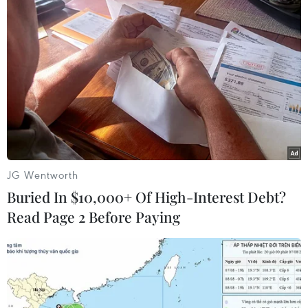
nạn giao thông, làm chết 33
người, bị thương 73 người.
(TTXVN/Vietnam+)
JG Wentworth
Buried In $10,000+ Of High-Interest Debt?
Read Page 2 Before Paying