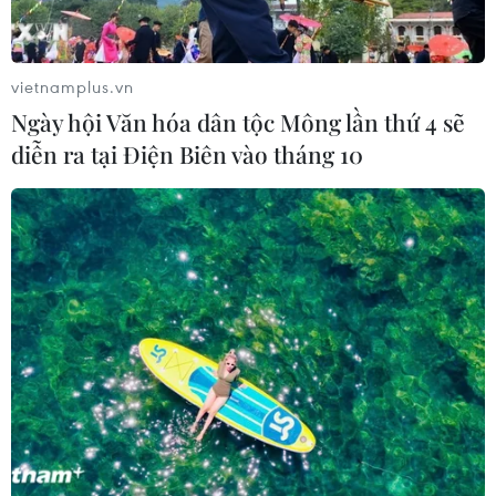
cao tốc
06/08/2026 07:14
vietnamplus.vn
Đại biểu Quốc hội băn khoăn khả
Ngày hội Văn hóa dân tộc Mông lần thứ 4 sẽ
năng cân đối vốn 2 siêu dự án giao
diễn ra tại Điện Biên vào tháng 10
thông
06/08/2026 07:00
TP Hồ Chí Minh: Dự án mở rộng
đường Phạm Văn Bạch vẫn dang dở
sau 20 năm
06/08/2026 06:56
Đầu tư hơn 6.209 tỷ đồng hoàn thiện
hạ tầng dùng chung Bến cảng Liên
Chiểu