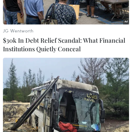
JG Wentworth
$30k In Debt Relief Scandal: What Financial
Institutions Quietly Conceal
Chốt kiểm tra nồng độ cồn tại thành phố Bắc Giang. (Ảnh:
Danh Lam/TTXVN)
Theo báo cáo của Bộ Công an, ngày 9/2 (tức ngày
30 Tết ), toàn quốc xảy ra 71 vụ tai nạn giao
thông, làm 30 người tử vong, 55 người bị