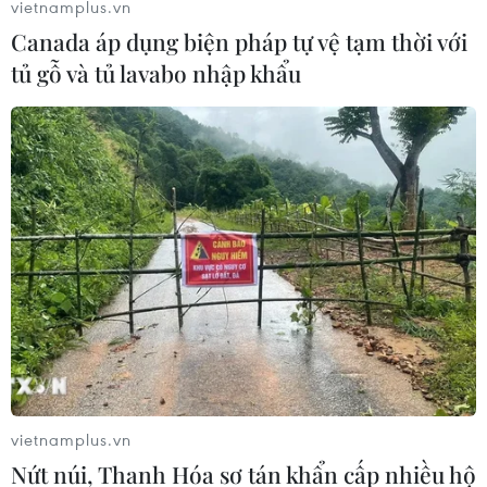
vietnamplus.vn
91 người bị thương; Thừa Thiên-Huế xảy ra 44 vụ, làm
Canada áp dụng biện pháp tự vệ tạm thời với
16 người tử vong.
tủ gỗ và tủ lavabo nhập khẩu
vietnamplus.vn
Tai nạn giao thông khiến 31
Nứt núi, Thanh Hóa sơ tán khẩn cấp nhiều hộ
người chết mỗi ngày trong tháng đầu năm