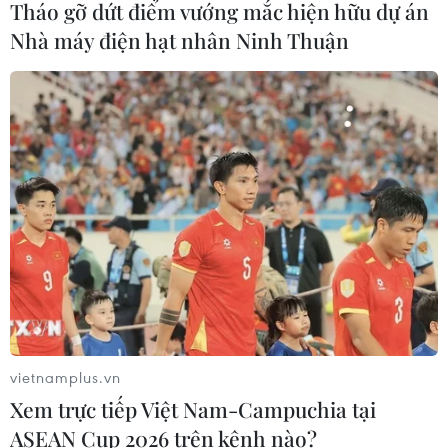
Tháo gỡ dứt điểm vướng mắc hiện hữu dự án
06/08/2026 04:34
Nhà máy điện hạt nhân Ninh Thuận
Đồng Nai cảnh báo người dân không
ném vật thể vào phương tiện trên cao
tốc
06/08/2026 04:24
Tăng tốc giải phóng mặt bằng mở
rộng cao tốc Cam Lộ-La Sơn qua
thành phố Huế
06/08/2026 03:01
vietnamplus.vn
Xem thêm
Xem trực tiếp Việt Nam-Campuchia tại
ASEAN Cup 2026 trên kênh nào?