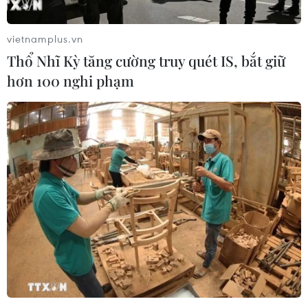
vietnamplus.vn
Thổ Nhĩ Kỳ tăng cường truy quét IS, bắt giữ
hơn 100 nghi phạm
Hơn 960 người tử vong do tai nạn giao
thông trong tháng đầu năm
01/02/2024 04:16
Một số địa phương xảy ra nhiều vụ tai nạn giao thông
như Thanh Hóa xảy ra 95 vụ làm 36 người tử vong và