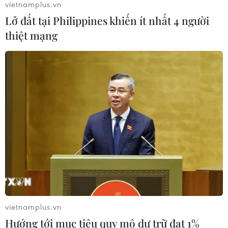
vietnamplus.vn
Lở đất tại Philippines khiến ít nhất 4 người
thiệt mạng
CƠ QUAN CHỦ QUẢN: THÔNG TẤN XÃ VIỆT NAM
Tổng Biên tập: TRẦN TIẾN DUẨN
Phó Tổng Biên tập: NGUYỄN THỊ TÁM, KHÚC THANH
THỦY
Sở hữu trí tuệ
Quy định sử dụng
RSS
Hỗ trợ
Ngôn ngữ
TTXVN
Dịch vụ tin
Quảng cáo
Liên hệ
vietnamplus.vn
Hướng tới mục tiêu quy mô dự trữ đạt 1%