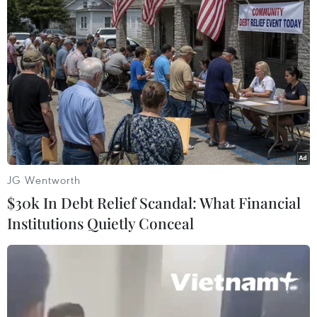
Vụ tai nạn tại Quảng Ngãi: Nguyên nhân
do xe ôtô khách chạy lấn làn
24/11/2019 22:58
Nguyên nhân ban đầu của vụ tai nạn giao thông
nghiêm trọng làm 13 người thương vong tại Quảng Ngãi
được xác định là do lái xe ôtô 16 chỗ đã đi lấn vào
phần đường bên trái.
JG Wentworth
$30k In Debt Relief Scandal: What Financial
Institutions Quietly Conceal