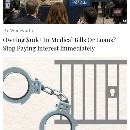
JG Wentworth
Owning $10k+ In Medical Bills Or Loans?
Stop Paying Interest Immediately
Hiện trường vụ tại nạn. (Ảnh: TTXVN phát)
Ngày 27/11, thông tin từ Đội Cảnh sát giao thông
1.48 (Phòng Cảnh sát giao thông, Công an tỉnh
Nghệ An) cho biết, trên địa bàn xã Quỳnh Vinh,