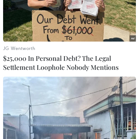
JG Wentworth
$25,000 In Personal Debt? The Legal
Settlement Loophole Nobody Mentions
Bình Phước: Xe container đấu đầu xe
khách, 4 người thương vong
27/11/2019 03:54
Xe container kéo theo rơmooc bất ngờ lấn sang phần
đường ngược chiều, đâm trực diện vào xe khách chở 20
người khiến phụ xe khách tử vong tại chỗ, lái xe và 2
hành khách khác bị thương.