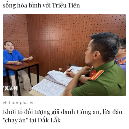
sống hòa bình với Triều Tiên
vietnamplus.vn
Khởi tố đối tượng giả danh Công an, lừa đảo
"chạy án" tại Đắk Lắk