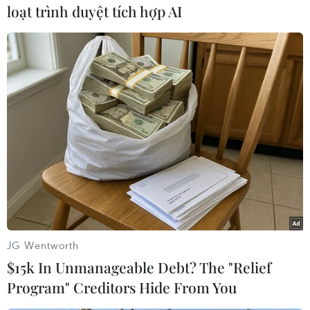
loạt trình duyệt tích hợp AI
#Tai nạn giao thông
#Nghệ An
#Điều tiết giao thông
#Nguyên nhân vụ tai nạn
Nghệ An
JG Wentworth
$15k In Unmanageable Debt? The "Relief
Program" Creditors Hide From You
Theo dõi VietnamPlus