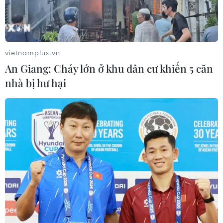
vietnamplus.vn
An Giang: Cháy lớn ở khu dân cư khiến 5 căn
nhà bị hư hại
Bất bình hàng chục học sinh đi xe
đạp điện vượt đèn đỏ
27/11/2019 03:54
Mới đây, mạng xã hội xuất hiện đoạn clip ghi lại cảnh