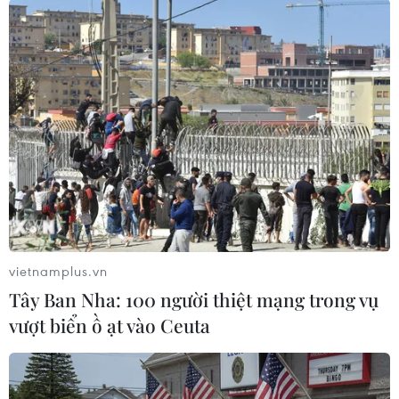
TIN LIÊN QUAN
vietnamplus.vn
Tây Ban Nha: 100 người thiệt mạng trong vụ
vượt biển ồ ạt vào Ceuta