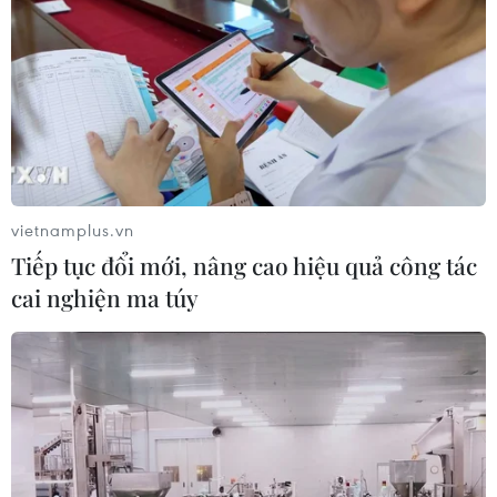
Sóc Trăng thiếu nguồn vật liệu thi
công
06/08/2026 02:33
Sắp thu phí thêm 5 dự án thành phần
cao tốc đoạn từ Quảng Ngãi-Nha
Trang
vietnamplus.vn
06/08/2026 02:27
Tiếp tục đổi mới, nâng cao hiệu quả công tác
cai nghiện ma túy
Hà Tĩnh nguy cơ sạt lở trên
nhiều tuyến giao thông trước mùa
mưa bão
06/08/2026 02:23
Xe tải cẩu tông sập cầu Đắk Lung tại