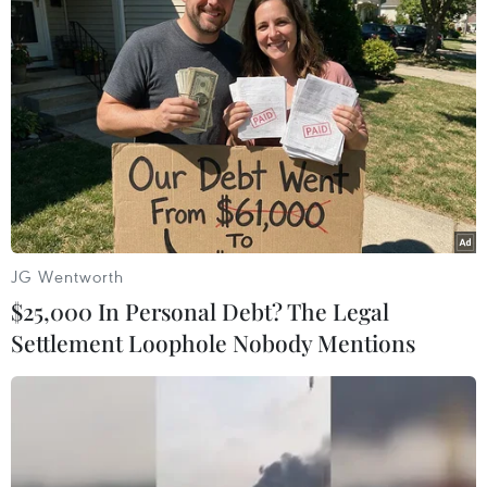
hơn. Con mong muốn ba mẹ ở nhà giữ gìn sức
khỏe và mau chóng vượt qua đại dịch.”/.
(TTXVN/Vietnam+)
JG Wentworth
$25,000 In Personal Debt? The Legal
Settlement Loophole Nobody Mentions