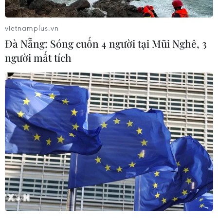
vietnamplus.vn
Đà Nẵng: Sóng cuốn 4 người tại Mũi Nghê, 3
người mất tích