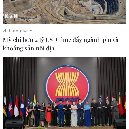
vietnamplus.vn
Mỹ chi hơn 2 tỷ USD thúc đẩy ngành pin và
khoáng sản nội địa
Xuân Nhâm Dần 2022: Ấm áp tết đoàn
viên tại Liên bang Nga
29/01/2022 00:06
Đại sứ quán Việt Nam tại Nga đã tổ chức lễ mừng