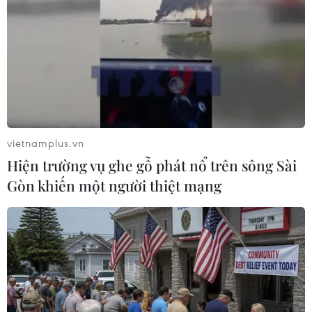
#Xuân Nhâm Dần 2022
#Người Việt tại Nhật Bản
#Việt Nam-Nhật Bản
#Hoạt động đi lại
#COVID-19
#CMC Japan
Nhật Bản
Theo dõi VietnamPlus
vietnamplus.vn
Hiện trường vụ ghe gỗ phát nổ trên sông Sài
Gòn khiến một người thiệt mạng
TIN LIÊN QUAN