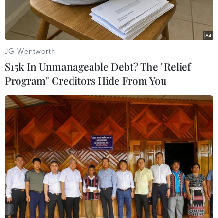
Hai.
JG Wentworth
$15k In Unmanageable Debt? The "Relief
Program" Creditors Hide From You
Bà Nguyễn Thị Thu Hằng, Tổng Giám đốc CMC Japan (trái).
(Ảnh: Đào Thanh Tùng/TTXVN)
Vào thời điểm Tết Nhâm Dần 2022 đang tới gần,
đa số người Việt ở Nhật Bản đều hy vọng trong