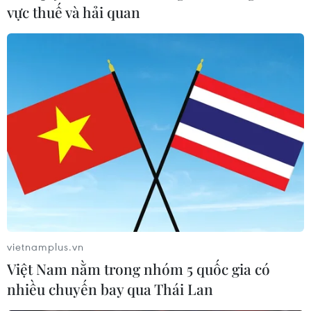
vực thuế và hải quan
Những chiếc bánh chưng chứa chan tình
đồng bào cho người Việt xa quê
29/01/2022 07:35
Với những người con xa xứ, Tết Nguyên đán luôn là dịp
đặc biệt để cùng nhau hướng về quê hương, gặp gỡ,
chia sẻ, chung vui và cũng không thể thiếu trong mâm
cơm sum vầy là chiếc bánh chưng xanh.
vietnamplus.vn
Việt Nam nằm trong nhóm 5 quốc gia có
nhiều chuyến bay qua Thái Lan