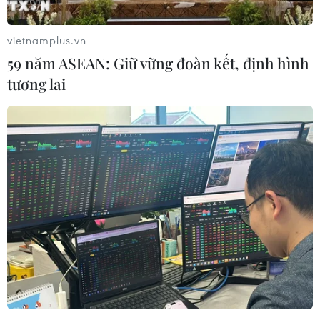
Xuân mới Nhâm Dần 2022 ấm cúng để các cán bộ,
nhân viên sứ quán cảm thấy như đang ăn Tết ở quê
vietnamplus.vn
nhà.
59 năm ASEAN: Giữ vững đoàn kết, định hình
tương lai
Không khí Xuân đến với cộng đồng người