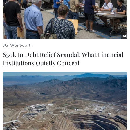
JG Wentworth
$30k In Debt Relief Scandal: What Financial
Institutions Quietly Conceal
Tết đầm ấm của du học sinh Việt Nam tại
Trường Nhật ngữ Goto
28/01/2022 04:44
Các bạn trẻ Việt Nam tại Trường Nhật ngữ Goto đang
thực hiện hoài bão và ước mơ của mình bằng quyết
tâm của bản thân và sự hỗ trợ của các thầy cô giáo
cùng với chính quyền, người dân địa phương.