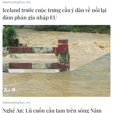
vietnamplus.vn
Iceland trước cuộc trưng cầu ý dân về nối lại
đàm phán gia nhập EU
TIN CÙNG CHUYÊN MỤC
Mở rộng không gian cống hiến cho
cộng đồng người Việt Nam ở nước
ngoài
08/08/2026 11:00
vietnamplus.vn
ASC 2026: Tiếp lửa đam mê khoa học
Nghệ An: Lũ cuốn cầu tạm trên sông Nậm
cho thế hệ trẻ Việt Nam