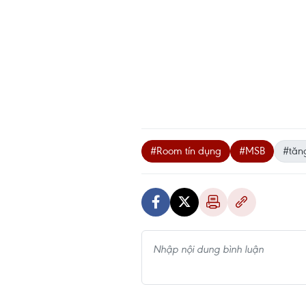
#Room tín dụng
#MSB
#tăn