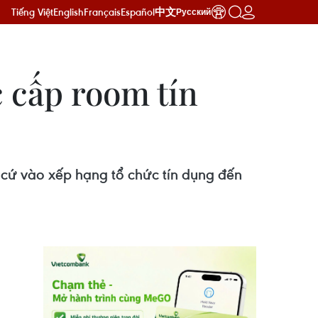
Tiếng Việt
English
Français
Español
中文
Русский
 cấp room tín
 cứ vào xếp hạng tổ chức tín dụng đến