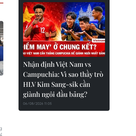
Nhận định Việt Nam vs
Campuchia: Vì sao thầy trò
HLV Kim Sang-sik cần
giành ngôi đầu bảng?
06/08/2026 11:05
ng
kể