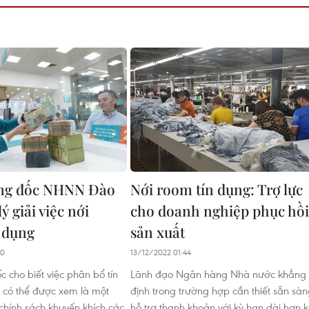
ng đốc NHNN Đào
Nới room tín dụng: Trợ lực
ý giải việc nới
cho doanh nghiệp phục hồi
 dụng
sản xuất
50
13/12/2022 01:44
 cho biết việc phân bổ tín
Lãnh đạo Ngân hàng Nhà nước khẳng
 có thể được xem là một
định trong trường hợp cần thiết sẵn sà
chính sách khuyến khích các
hỗ trợ thanh khoản với kỳ hạn dài hơn 