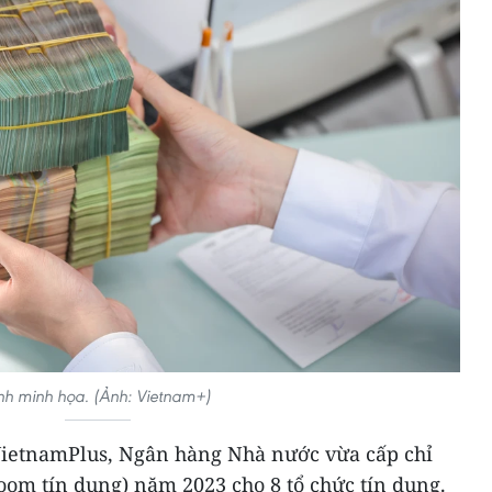
nh minh họa. (Ảnh: Vietnam+)
VietnamPlus, Ngân hàng Nhà nước vừa cấp chỉ
room tín dụng) năm 2023 cho 8 tổ chức tín dụng.