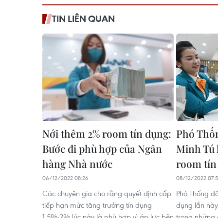
TIN LIÊN QUAN
Nới thêm 2% room tín dụng:
Phó Thố
Bước đi phù hợp của Ngân
Minh Tú l
hàng Nhà nước
room tín
06/12/2022 08:26
08/12/2022 07:
Các chuyên gia cho rằng quyết định cấp
Phó Thống đốc
tiếp hạn mức tăng trưởng tín dụng
dụng lần này
1,5%-2% lúc này là phù hợp vì áp lực bên
trong những 