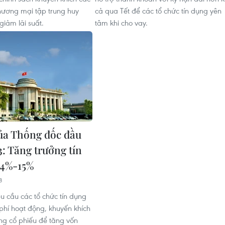
ương mại tập trung huy
cả qua Tết để các tổ chức tín dụng yên
giảm lãi suất.
tâm khi cho vay.
của Thống đốc đầu
: Tăng trưởng tín
14%-15%
8
u cầu các tổ chức tín dụng
 phí hoạt động, khuyến khích
ằng cổ phiếu để tăng vốn