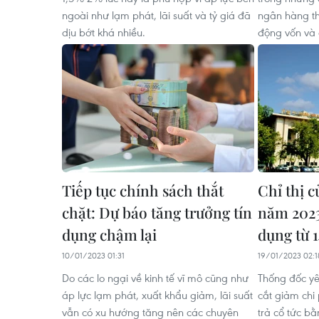
ngoài như lạm phát, lãi suất và tỷ giá đã
ngân hàng th
dịu bớt khá nhiều.
động vốn và 
Tiếp tục chính sách thắt
Chỉ thị 
chặt: Dự báo tăng trưởng tín
năm 2023
dụng chậm lại
dụng từ 
10/01/2023 01:31
19/01/2023 02:1
Do các lo ngại về kinh tế vĩ mô cũng như
Thống đốc yê
áp lực lạm phát, xuất khẩu giảm, lãi suất
cắt giảm chi
vẫn có xu hướng tăng nên các chuyên
trả cổ tức b