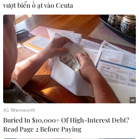
vượt biển ồ ạt vào Ceuta
vụ tấn công ở khu vực này, cao nhất từ năm
2008./.
(TTXVN)
JG Wentworth
Buried In $10,000+ Of High-Interest Debt?
Read Page 2 Before Paying