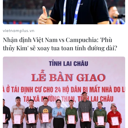
Trung Quốc: Cảnh sát Hong Kong,
Macau triệt phá vụ lừa đảo đầu tư
Fun Coffee
vietnamplus.vn
05/08/2026 06:41
Nhận định Việt Nam vs Campuchia: 'Phù
thủy Kim' sẽ xoay tua toan tính đường dài?
Afghanistan đối mặt khủng hoảng
lương thực nghiêm trọng do thiếu
hụt viện trợ
05/08/2026 06:41
Italy nâng báo động đỏ trên toàn bộ
27 thành phố do nắng nóng kỷ lục
05/08/2026 06:31