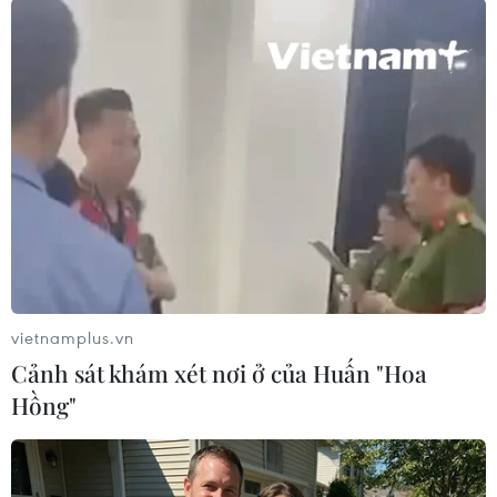
#Hàng hải
#Somalia
#Cướp biển
#An ninh
#Tấn công
#Nigeria
Mali
Somalia
Theo dõi VietnamPlus
vietnamplus.vn
TIN LIÊN QUAN
Cảnh sát khám xét nơi ở của Huấn "Hoa
Hồng"