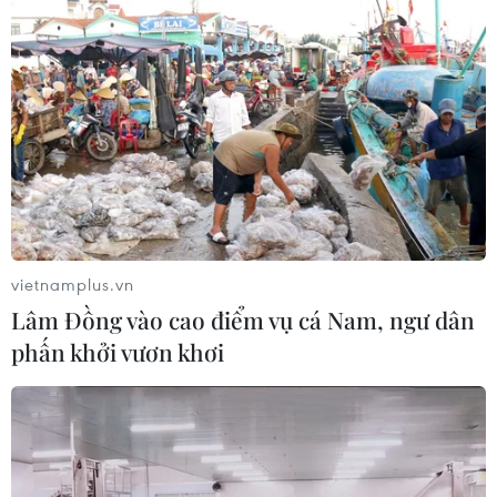
04/08/2026 10:17
Xem thêm
CƠ QUAN CHỦ QUẢN: THÔNG TẤN XÃ VIỆT NAM
vietnamplus.vn
Tổng Biên tập: TRẦN TIẾN DUẨN
Lâm Đồng vào cao điểm vụ cá Nam, ngư dân
Phó Tổng Biên tập: NGUYỄN THỊ TÁM, KHÚC THANH
phấn khởi vươn khơi
THỦY
Sở hữu trí tuệ
Quy định sử dụng
RSS
Hỗ trợ