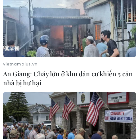
vietnamplus.vn
An Giang: Cháy lớn ở khu dân cư khiến 5 căn
nhà bị hư hại