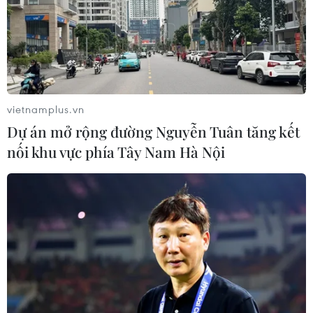
Công an Lào Cai kịp thời cứu nạn, hỗ
trợ người dân trong tình huống khẩn
cấp
05/08/2026 10:10
vietnamplus.vn
Dự án mở rộng đường Nguyễn Tuân tăng kết
Hơn 100 người thiệt mạng trong mùa
nối khu vực phía Tây Nam Hà Nội
mưa khốc liệt ở Ấn Độ
05/08/2026 09:39
Cách các sân bay Mỹ rút ngắn thời
gian làm thủ tục
05/08/2026 07:17