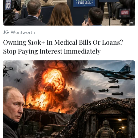
JG Wentworth
Owning $10k+ In Medical Bills Or Loans?
Stop Paying Interest Immediately
Ảnh minh họa. (Nguồn: AFP/TTXVN)
Theo báo cáo thường niên của Cơ quan Hàng
hải quốc tế (IMB) công bố ngày 15/1, năm 2013
vừa qua, số vụ cướp biển trên thế giới đã giảm
xuống mức thấp nhất trong vòng 6 năm nhờ
chính sách khẩn cấp chống cướp biển ngoài
khơi Somalia.
Năm 2013 là năm thứ hai liên tiếp số vụ cướp