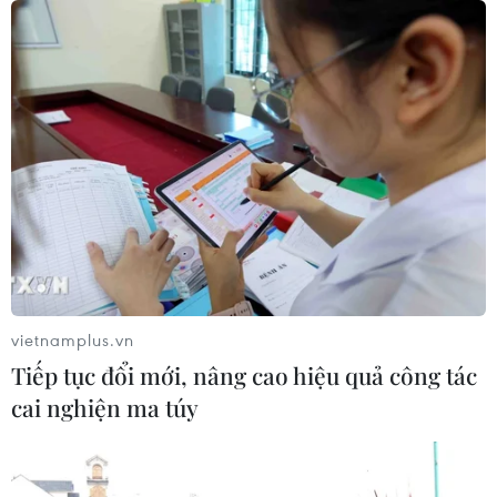
04/08/2026 11:59
“Tỏa sáng Nghị lực Việt” 2026 đồng
hành cùng thanh niên khuyết tật
04/08/2026 11:14
Lở đất tại Ethiopia khiến ít nhất 14
người thiệt mạng
04/08/2026 10:53
vietnamplus.vn
Tiếp tục đổi mới, nâng cao hiệu quả công tác
cai nghiện ma túy
Động đất tại Venezuela: Số người
thiệt mạng đã tăng lên hơn 6.000
người