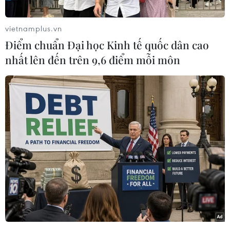
cửa lại chính phủ và tăng trần nợ.
vietnamplus.vn
Lãnhđạo phe Dân chủ Harry Reid và Lãnh đạo
Điểm chuẩn Đại học Kinh tế quốc dân cao
phe Cộng hòa Mitch McConnell củaThượng
nhất lên đến trên 9,6 điểm mỗi môn
viện, vốn bắt đầu đàm phán hôm 12/10, đã xuất
hiện tại Thượngviện để bày tỏ sự lạc quan về
việc hoàn tất thỏa thuận trên trong vàingày tới.
Nếu được Thượng viện do phe Dân chủ lãnh
đạo thông qua, đềxuất này sẽ được chuyển đến
Hạ viện do phe Cộng hòa lãnh đạo.
Trongkhi đó, Nhà Trắng thông báo cuộc gặp
giữa Tổng thống Mỹ Barack Obama vàgiới lãnh
đạo Thượng viện đã bị hoãn để họ có thêm thời
gian "tiếp tụctạo ra các tiến triển quan trọng"
hướng tới một giải pháp cho vấn đề mởcửa lại