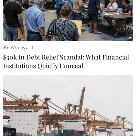
09/08/2026 09:43
Những giấc mơ bay cất cánh từ
Vietjet
JG Wentworth
09/08/2026 09:11
$30k In Debt Relief Scandal: What Financial
Institutions Quietly Conceal
Vietjet được vinh danh “Dấu ấn
Thương hiệu Việt hướng tới tăng
trưởng xanh”
09/08/2026 08:59
Hà Nội đề xuất gia hạn 6 tháng đối
với 6 dự án đầu tư quy mô lớn