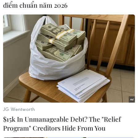
điểm chuẩn năm 2026
#Nhà Trắng
#Vỡ nợ
#Obama
#Tổng thống Mỹ
Áo
Mỹ
JG Wentworth
$15k In Unmanageable Debt? The "Relief
Theo dõi VietnamPlus
Program" Creditors Hide From You