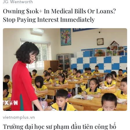
JG Wentworth
chính phủ và trần nợ.
Owning $10k+ In Medical Bills Or Loans?
Stop Paying Interest Immediately
Trong diễn biến liên quan cùng ngày,người
đứng đầu Ủy ban Nhân quyền LHQ, chuyên gia
người Anh Nigel Rodleyđã lên án các nghị sĩ
Cộng hòa về tình trạng đóng cửa Chính phủ Mỹ
khiquyết chống đối đạo luật cải cách y tế của
Tổng thống Obama, vốn nhằmmục đích thu hẹp
khoảng cách về dịch vụ bảo hiểm cho người dân
Mỹ./.
(Vietnam+)
vietnamplus.vn
Trường đại học sư phạm đầu tiên công bố