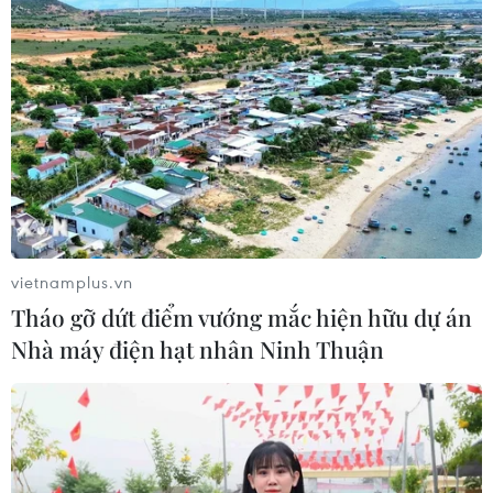
Italy và Hy Lạp trở thành điểm nóng
của virus Tây sông Nile
06/08/2026 13:24
Bão Dolphin hướng vào miền Đông
Trung Quốc, cảnh báo mưa lớn trên
diện rộng
06/08/2026 08:36
vietnamplus.vn
Tháo gỡ dứt điểm vướng mắc hiện hữu dự án
Làn sóng tấn công mạng nhằm vào
Nhà máy điện hạt nhân Ninh Thuận
các quỹ đầu cơ lớn của Mỹ
06/08/2026 06:47
Anh công bố kết quả điều tra ban