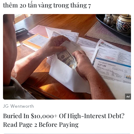
thêm 20 tấn vàng trong tháng 7
#Lật tàu
#Đám cưới
#Người mất tích
#Tàu gặp nạn
Pakistan
Theo dõi VietnamPlus
TIN LIÊN QUAN
JG Wentworth
Buried In $10,000+ Of High-Interest Debt?
Read Page 2 Before Paying