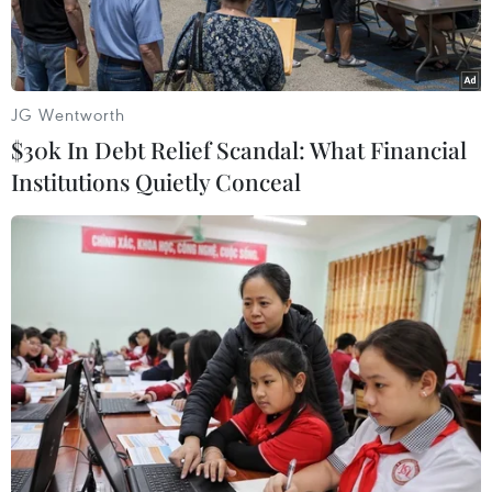
JG Wentworth
$30k In Debt Relief Scandal: What Financial
Institutions Quietly Conceal
Con tàu gặp nạn khi đang chở khoảng 100 người. (Nguồn:
Thecitizen)
Ngày 18/7, một vụ lật tàu trên sông tại Pakistan
khiến ít nhất 18 người đã thiệt mạng trong khi
có hàng chục người mất tích.
Thông tin ban đầu cho biết con tàu gặp nạn khi