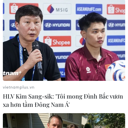
Mỹ: Lật tàu chở khách ở San Diego gây
nhiều thương vong
02/05/2021 23:37
vietnamplus.vn
Hai người đã thiệt mạng và khoảng 20 người khác bị
HLV Kim Sang-sik: 'Tôi mong Đình Bắc vươn
thương khi một tàu chở khách bị lật ở khu vực Đài tưởng
xa hơn tầm Đông Nam Á'
niệm Quốc gia Cabrillo gần mũi Point Loman, San
Diego, bang California.