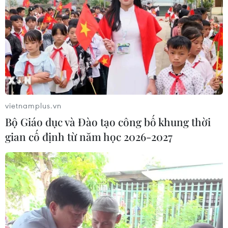
đầu vụ đâm dao ở trung tâm London
06/08/2026 06:00
Hàn Quốc tăng cường giải pháp
ngăn chặn đánh bạc trực tuyến trong
quân đội
vietnamplus.vn
06/08/2026 04:52
Bộ Giáo dục và Đào tạo công bố khung thời
gian cố định từ năm học 2026-2027
Khẩn trường khám nghiệm
hiện trường, điều tra nguyên nhân
vụ cháy chợ Biên Hòa
06/08/2026 04:37
Pháp mở các điểm tắm sông