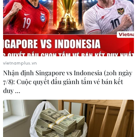
khoảng 160 đến 200 người và các ngư dân đã tìm thấy
thi thể của 25 người di cư tại khu vực Ras al-Ara thuộc
tỉnh Lahij.
vietnamplus.vn
Nhận định Singapore vs Indonesia (20h ngày
7/8): Cuộc quyết đấu giành tấm vé bán kết
duy …
Lật tàu đánh cá tại Trung Quốc, hơn 20