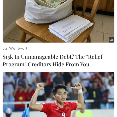
người thương vong
10/08/2021 07:04
Vụ tai nạn xảy ra ở khu vực ngoài khơi quận Thiết Sơn
Cảng của thành phố Bắc Hải, sáng ngày 9/8; chiếc tàu
gặp nạn chở 61 người đang trở về sau một chuyến đánh
cá.
JG Wentworth
$15k In Unmanageable Debt? The "Relief
Program" Creditors Hide From You