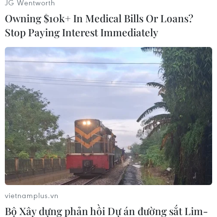
(TTXVN/Vietnam+)
JG Wentworth
Owning $10k+ In Medical Bills Or Loans?
Stop Paying Interest Immediately
#Pakistan
#Afghanitan
#Biên giới
#Hệ thống phòng không
Afghanistan
Pakistan
vietnamplus.vn
Bộ Xây dựng phản hồi Dự án đường sắt Lim-